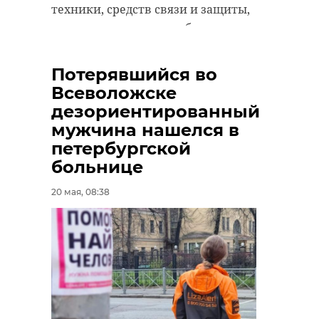
техники, средств связи и защиты,
ремонт и постоянная обратная
связь с подразделениями. «Все для
фронта, все для Победы!» -
Потерявшийся во
резюмировал Александр
Всеволожске
Дрозденко.
дезориентированный
мужчина нашелся в
петербургской
больнице
20 мая, 08:38