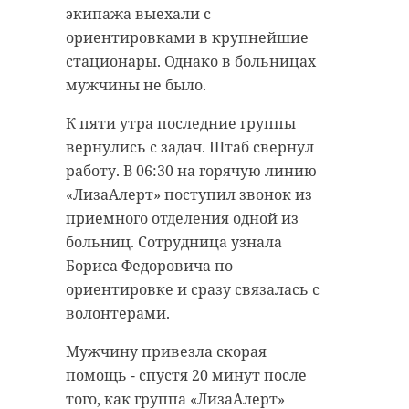
экипажа выехали с
ориентировками в крупнейшие
стационары. Однако в больницах
мужчины не было.
Фото:
К пяти утра последние группы
https://t.me/drozdenko_au_lo/10274
вернулись с задач. Штаб свернул
работу. В 06:30 на горячую линию
«ЛизаАлерт» поступил звонок из
александр дрозденко
приемного отделения одной из
БАРС «Ленинградец»
больниц. Сотрудница узнала
Бориса Федоровича по
ориентировке и сразу связалась с
Поделиться статьей:
волонтерами.
Мужчину привезла скорая
помощь - спустя 20 минут после
того, как группа «ЛизаАлерт»