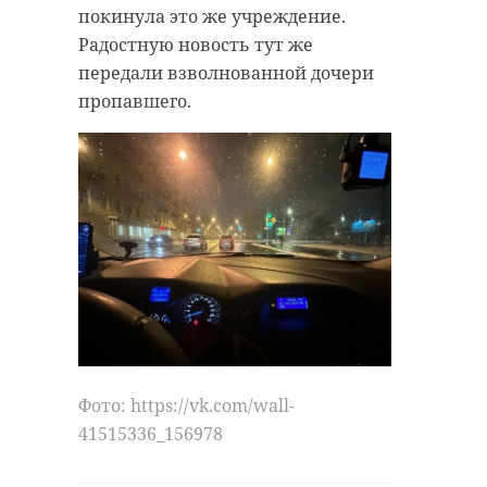
покинула это же учреждение.
Радостную новость тут же
передали взволнованной дочери
пропавшего.
Фото: https://vk.com/wall-
41515336_156978