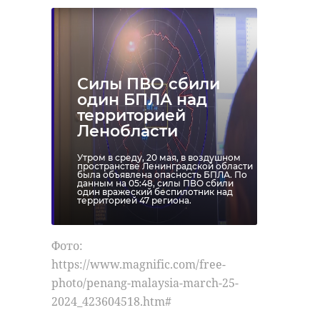
Силы ПВО сбили
один БПЛА над
территорией
Ленобласти
Утром в среду, 20 мая, в воздушном
пространстве Ленинградской области
была объявлена опасность БПЛА. По
данным на 05:48, силы ПВО сбили
один вражеский беспилотник над
территорией 47 региона.
Фото:
https://www.magnific.com/free-
photo/penang-malaysia-march-25-
2024_423604518.htm#