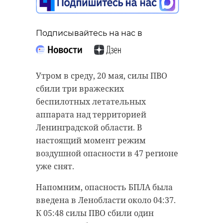
деревья в формовом
плодовом саду
Подписывайтесь на нас в
20 мая, 07:14
Подписывайтесь на нас в
Утром в среду, 20 мая, силы ПВО
сбили три вражеских
Подписывайтесь на нас в
беспилотных летательных
Губернатор Ленинградской
аппарата над территорией
области Александр Дрозденко
Ленинградской области. В
прибыл с рабочей поездкой в
На территории формового
настоящий момент режим
новые регионы. Он передал
плодового сада в парке Монрепо
воздушной опасности в 47 регионе
технику и необходимое
(Выборгский район Ленобласти)
уже снят.
оборудование подразделению
стартовал новый этап работ.
Напомним, опасность БПЛА была
«Барс-Ленинградец» и
Специалисты заменяют погибшие
введена в Ленобласти около 04:37.
подшефному ремонтно-
яблони и груши, высаживая на их
К 05:48 силы ПВО сбили один
восстановительному батальону.
место молодые здоровые деревья.