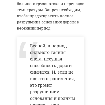
Обвиняемого заключили под
являясь частью блокадного кольца
большого грузопотока и перепадов
стражу. Его доставили в отдел
вокруг Ленинграда.
температуры. Запрет необходим,
полиции. Также сообщили
чтобы предотвратить полное
Отметим, военнослужащие
инициатору розыска.
разрушение основания дороги в
Балтийского флота регулярно
весенний период.
находят и уничтожают
боеприпасы времен Великой
гу мвд
!видео
Отечественной войны.
Весной, в период
петербург
кража
сильного таяния
Фото: Пресс-служба Западного
снега, несущая
военного округа
способность дороги
Поделиться статьей:
снизится. И, если не
финский залив
ввести ограничения,
это грозит
большой тютерс
разрушением
РЕКОМЕНДУЕМ
морская мина
основания и полным
перекрытием