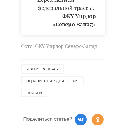
федеральной трассы.
Поделиться статьей:
ФКУ Упрдор
Супервайзер
«Северо-Запад»
В Петербурге
гостиницы в
мигрант с женой
Петербурге
собрали ОПГ,
подозревает
Фото: ФКУ Упрдор Северо-Запад
обиравших ...
к ...
05 июня 2023, 10:58
01 августа 2023, 11:20
магистральная
ограничение движения
дороги
Поделиться статьей: