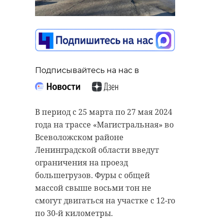
задерживали в
Петербурге мужчину
в федеральном
розыске
22 марта 2024, 12:54
Подписывайтесь на нас в
Подписывайтесь на нас в
Специалисты отряда Балтийского
В период с 25 марта по 27 мая 2024
Подписывайтесь на нас в
флота уничтожили в акватории
года на трассе «Магистральная» во
Финского залива морскую мину
Всеволожском районе
времен Великой Отечественной
Ленинградской области введут
войны. Ее обнаружили в районе
Видео и подробности в пятницу, 22
ограничения на проезд
острова Большой Тютерс
марта, 47channel предоставили в
большегрузов. Фуры с общей
(Ленинградская область).
пресс-службе ГУ МВД РФ по
массой свыше восьми тон не
Петербургу и Ленобласти.
смогут двигаться на участке с 12-го
Немецкую якорную
по 30-й километры.