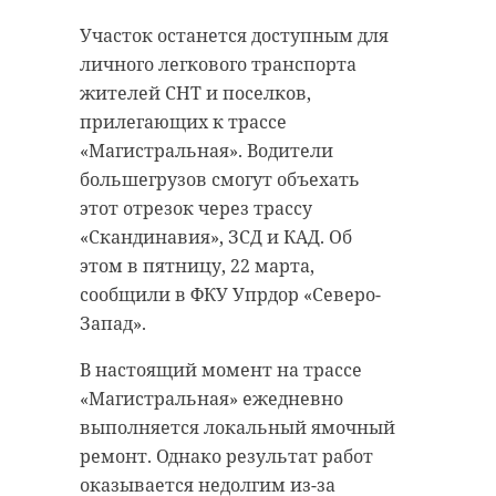
гальваноударную мину FMC
В Петербурге в минувший четверг,
заметил экипаж промыслового
21 марта, ближе к половине
Участок останется доступным для
судна. Опасную находку
девятого утра в ходе оперативно-
личного легкового транспорта
уничтожили на месте методом
розыскных мероприятий
жителей СНТ и поселков,
подрыва при помощи накладных
задержали находящегося в
прилегающих к трассе
зарядов. Работы проводил один из
федеральном розыске 40-летнего
«Магистральная». Водители
отрядов по борьбе с подводными
гражданина одной из
большегрузов смогут объехать
диверсионными силами и
закавказских республик. Его
этот отрезок через трассу
средствами подводных сил.
обвиняют в краже через
«Скандинавия», ЗСД и КАД. Об
мобильное приложение банка в
этом в пятницу, 22 марта,
Как рассказали в среду, 20 марта, в
Москве. Преступление произошло
сообщили в ФКУ Упрдор «Северо-
пресс-службе ЗВО, в годы Великой
еще летом 2020 года.
Запад».
Отечественной войны недалеко от
острова Большой Тютерс
Задерживали мужчину на улице
В настоящий момент на трассе
находился район немецкого
Шотмана сотрудники угрозыска,
«Магистральная» ежедневно
минного заграждения «Морской
наряд ППС УМВД РФ, а также
выполняется локальный ямочный
еж». Он почти полностью
экипаж ДПС.
ремонт. Однако результат работ
перекрывал Финский залив,
оказывается недолгим из-за