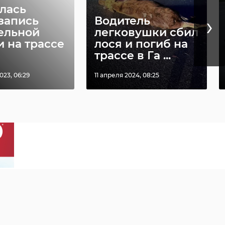
лась
›
запись
Водитель
ельной
легковушки сбил
и на трассе
лося и погиб на
трассе в Га ...
023, 06:29
11 апреля 2024, 08:25