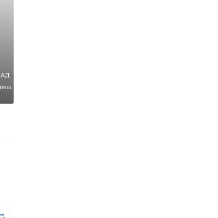
КАД
о
вмы.
ых
ого
›
 без
Погода в
й и до +23
Ленобласти 30
ов: погода
июля: В четверг
бла ...
ждут туман и ...
13
29 июля, 15:01
час