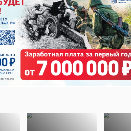
ых частях России живет более 100 котов. Они с чест
бочие обязанности.
ира и добра стоит не только человек. Кто
отов всегда и быть опорой для всех? Пушистых
лый полк дежурит, не смыкая глаз, Отчизне
г и счастьем наполняя нас.
Ростислав Балобин, сотрудник МЧС России по
Ленинградской области
служебные коты
спасатели