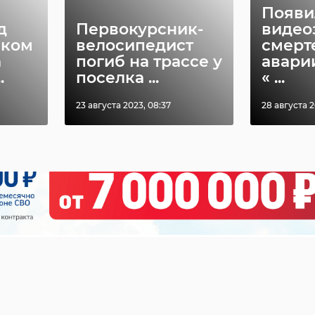
Появи
д
Первокурсник-
видео
ском
велосипедист
смерт
а
погиб на трассе у
авари
.
поселка ...
« ...
23 августа 2023, 08:37
28 августа 2