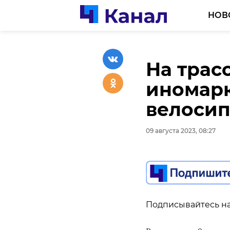
НОВ
На трас
В среду
иномарк
на гран
велосип
образо
09 августа 2023, 08:27
09 августа 2023, 08:02
Подписывайтесь на
Подписывайтесь на