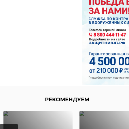
в различных пожарн
выполняют свои ра
На службе м
помогать г
братьев це
отдавая дол
РЕКОМЕНДУЕМ
мчс
коты