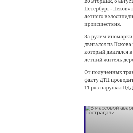
Во вторник, 8 авгус
В среду, 9 августа
Петербург - Псков»
облачность. В реги
летнего велосипеди
восточных районах
происшествия.
Температура воздуха
За рулем иномарки 
В Санкт-Петербурге 
0:00
/ 0:00
двигался из Пскова
Кингисеппе ожидает
МЧС России/телегра
который двигался в
+22 градусов. В Лод
летний житель дер
- до +25 градусов.
От полученных трав
Как сообщил ведущ
Спасате
факту ДТП проводит
синоптическая ситу
11 раз нарушал ПДД
формироваться под 
написал
погоду будет отвеч
пожарн
Атмосферное давлени
В четверг, 10 авгус
09 августа 2023, 07:39
воздуха составит от 