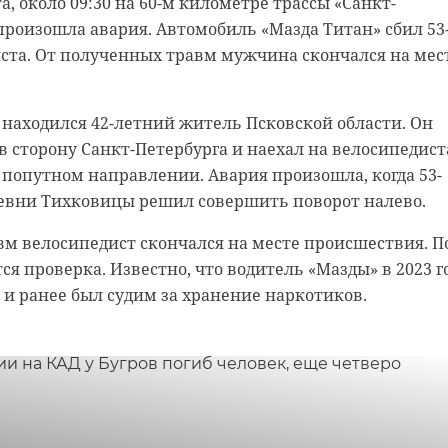
та, около 09:30 на 60-м километре трассы «Санкт-
, в Ленинградской области ожидается переменная
 произошла авария. Автомобиль «Мазда Титан» сбил 53
оне обойдется без существенных осадков, однако
ста. От полученных травм мужчина скончался на мес
 пройдут кратковременные дожди, возможны грозы.
 составит от +21 до +26 градусов.
находился 42-летний житель Псковской области. Он
термометры покажут от +23 до +25 градусов. В
 в сторону Санкт-Петербурга и наехал на велосипедист
ся +21 градус. В Луге и Выборге синоптики обещают д
м
 попутном направлении. Авария произошла, когда 53-
ейном Поле воздух прогреется до +23 градусов, а в Волх
евни Тихковицы решил совершить поворот налево.
м велосипедист скончался на месте происшествия. П
ий специалист центра Фобос Михаил Леус,
ль из Ленобласти
ся проверка. Известно, что водитель «Мазды» в 2023 г
ация в западной части Ленинградской области будет
 и ранее был судим за хранение наркотиков.
влиянием гребня антициклона, а на востоке региона 
 песню о котах-
ать атмосферный фронт. Ветер юго-западный 2–7 м/с.
ых
е составит 761 мм рт. ст., что около нормы.
та, в Ленобласти обойдется без осадков. Температура
+24 до +26 градусов.