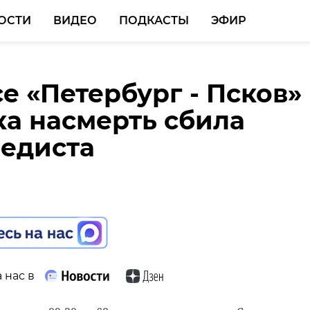
ОСТИ
ВИДЕО
ПОДКАСТЫ
ЭФИР
се «Петербург - Псков»
 Ленобласть окажется
а насмерть сбила
ице атмосферных
едиста
ваний
 нас в
 нас в