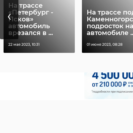
На трассе
‹
«Петербург -
На трассе по
Псков»
Каменногор
автомобиль
подросток н
врезался в ...
автомобиле ..
22 мая 2023, 10:31
01 июня 2023, 08:28