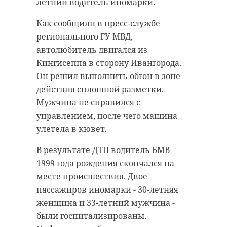
смогли набрать по 200 баллов.
летний водитель иномарки.
губернатора Александра
Теперь им предстоит самый
Дрозденко, вице-губернатор по
Как сообщили в пресс-службе
ответственный выбор —
безопасности Ярослав Серов
регионального ГУ МВД,
определиться с будущей
передал сертификат на
автолюбитель двигался из
профессией и учебным
специализированную технику для
Кингисеппа в сторону Ивангорода.
заведением,
отметил
во вторник,
Ленинградского военного округа.
Он решил выполнить обгон в зоне
7 июля, губернатор Александр
действия сплошной разметки.
Дрозденко в своем канале в МАХ.
Военным передали два пикапа
Мужчина не справился с
Sollers ST6 с бортовой платформой.
Глава 47 региона посоветовал не
управлением, после чего машина
Машины предназначены для
бояться подавать документы сразу
улетела в кювет.
мобильных огневых групп,
в несколько вузов. По
которые защищают воздушное
В результате ДТП водитель БМВ
действующим правилам можно
пространство Ленинградской
1999 года рождения скончался на
выбрать до пяти учебных
области от беспилотников. На их
месте происшествия. Двое
заведений. Тем, кто
закупку из регионального
пассажиров иномарки - 30-летняя
рассматривает колледжи и
бюджета направили более 40
женщина и 33-летний мужчина -
техникумы, он напомнил, что
миллионов рублей.
были госпитализированы.
ограничений по количеству