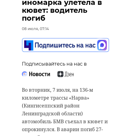
иномарка улетела в
получили новые
кювет: водитель
пикапы
погиб
07 июля, 16:34
08 июля, 07:14
Подписывайтесь на нас в
Подписывайтесь на нас в
Подписывайтесь на нас в
В Ленинградской области для
одних сейчас продолжаются
беззаботные каникулы, а для
Правительство Ленинградской
Во вторник, 7 июля, на 136-м
других начинается новый,
области продолжает укреплять
километре трассы «Нарва»
взрослый этап жизни.
систему защиты своего
(Кингисеппский район
воздушного пространства от
В 2026 году в Ленинградской
Ленинградской области)
беспилотников. На мероприятии,
области 52 выпускника получили
автомобиль БМВ съехал в кювет и
которое прошло в областном
100 баллов на ЕГЭ, а семь человек
опрокинулся. В аварии погиб 27-
правительстве при участии