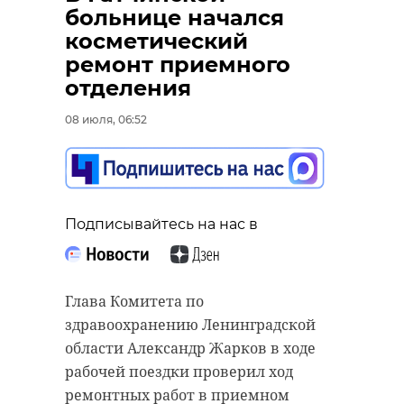
поздравил
Перминов: А
больнице начался
Михаила
украинских
косметический
Ковальчука с п ...
на гражданску
ремонт приемного
05 августа, 13:13
05 августа, 15:01
отделения
08 июля, 06:52
Подписывайтесь на нас в
Глава Комитета по
здравоохранению Ленинградской
области Александр Жарков в ходе
рабочей поездки проверил ход
ремонтных работ в приемном