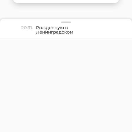
20:31
Рожденную в
Ленинградском
перинатальном центре
тройню торжественно
выписали домой