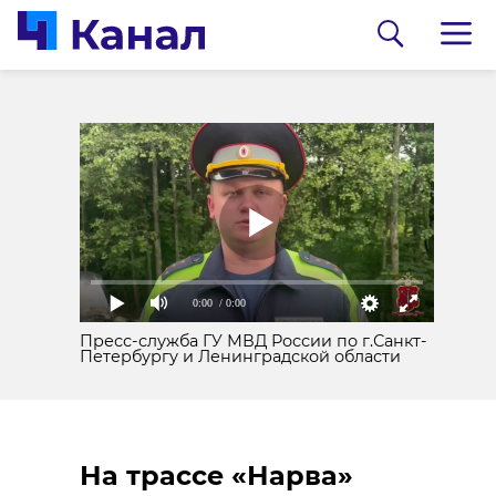
Губернатор
Александр
Дрозденко
напутствовал
выпускников
Ленобласти
0:00
/ 0:00
0:00
/ 0:00
07 июля, 23:05
Фото и видео: 47 канал
Пресс-служба ГУ МВД России по г.Санкт-
Петербургу и Ленинградской области
Мобильные огневые
На трассе «Нарва»
группы Ленобласти