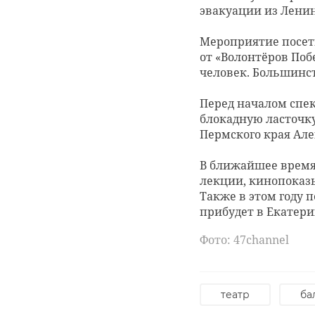
эвакуации из Лени
брендированным оф
Мероприятие посет
Подписывайтесь на
От 47-ого региона 
от «Волонтёров Поб
14 уже зарегистрир
человек. Большинст
участвуют 27 регио
В воскресенье, 28 
комитета по развит
«Дорога жизни», п
Перед началом спек
региона.
от фашистской бло
блокадную ласточк
Пермского края Ал
Программу запусти
Как рассказал корр
Федерации, маркетп
тысячи человек. Ср
В ближайшее время 
бизнес».
старшему из них — 
лекции, кинопоказы
Также в этом году 
Срок приема заявок 
На выбор спортсмен
прибудет в Екатери
оставить заявку о
А так же можно был
Фото: pxhere
скандинавской ход
Фото: 47channel
Но не все участник
— это память, дан
поддержка
театр
ба
блокаде Ленинграда