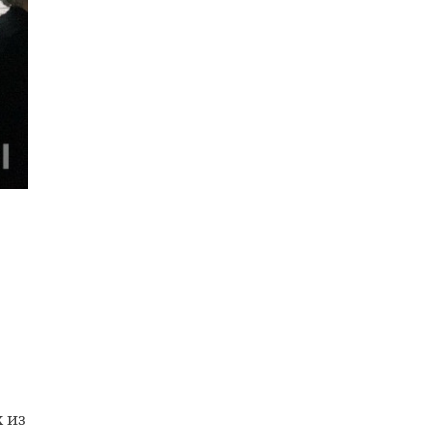
сти
на
 из