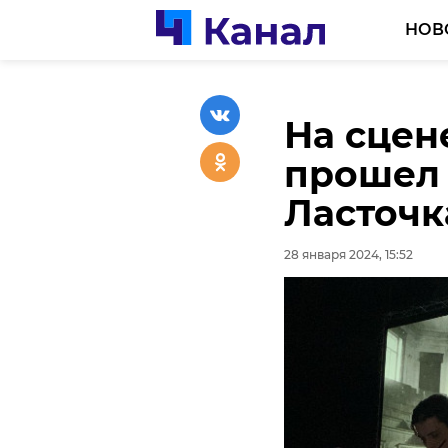
НОВ
На сцен
Компани
прошел 
получат
Ласточк
работы 
28 января 2024, 15:52
28 января 2024, 15:34