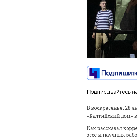
0:00
/ 0:00
47channel
Зимний
жизни»
Подписывайтесь на
Подписывайтесь на
озере
Самозанятые масте
В воскресенье, 28 
могут получить фи
«Балтийский дом» в
28 января 2024, 14:24
маркетплейсе «Ярм
Как рассказал корр
эссе и научных раб
Участники могут о