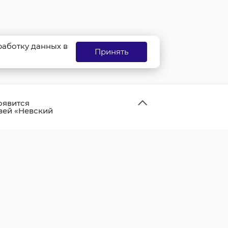
бработку данных в
Принять
оявится
зей «Невский