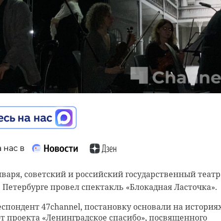
 марафон «Дорога
 прошел на Ладожском
 нас в
 нас в
ра, представители креативных индустрий из Ленобла
января, советский и российский государственный театр
нансирование для продвижения продукции или услуг 
 Петербурге провел спектакль «Блокадная Ласточка».
арка Мастеров».
еспондент 47channel, постановку основали на историях
от проекта «Ленинградское спасибо», посвященного
ткрыть бесплатный магазин на маркетплейсе с