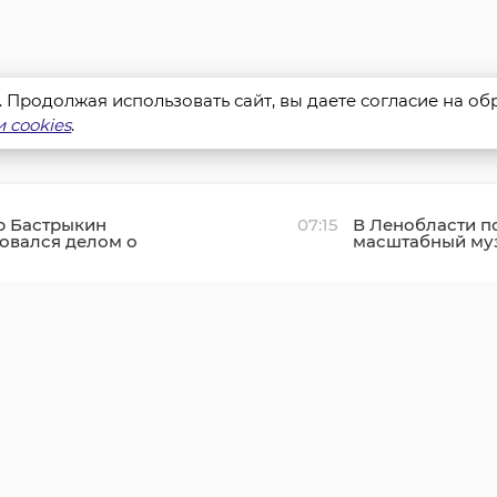
s. Продолжая использовать сайт, вы даете согласие на о
 cookies
.
р Бастрыкин
07:15
В Ленобласти п
овался делом о
масштабный му
нии аварийного дома в
Пятачок»