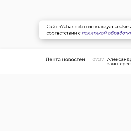
Сайт 47channel.ru использует cookie
соответствии с
политикой обработки
07:37
Александ
Лента новостей
заинтерес
нерасселе
Вырице