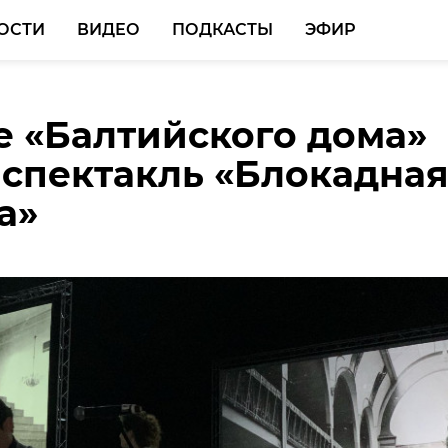
ОСТИ
ВИДЕО
ПОДКАСТЫ
ЭФИР
е «Балтийского дома»
и из Ленобласти
спектакль «Блокадна
 господдержку для
а»
онлайн