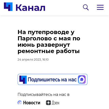
Скорая Ленобласти
На путепроводе у
за неделю почти 10
Парголово с мая по
тысяч раз выезжала
июнь развернут
на вызовы жителей
ремонтные работы
24 апреля 2023, 16:09
24 апреля 2023, 16:10
Подписывайтесь на нас в
Подписывайтесь на нас в