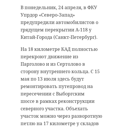
С 17 по 23 апреля медики
В понедельник, 24 апреля, в ФКУ
Ленинградской области 9776 раз
Упрдор «Северо-Запад»
выезжали на помощь жителям.
предупредили автомобилистов о
Больше всего вызовов за неделю
грядущем перекрытии А-118 у
поступило от пациентов с
Китай-Города (Санкт-Петербург).
сердечно-сосудистыми
На 18 километре КАД полностью
патологиями - 2504 случая. Такой
перекроют движение из
статистикой поделилась пресс-
Парголово и из Сертолово в
служба областной
сторону внутреннего кольца. С 15
администрации.
мая по 13 июля здесь будут
Из всех вызовов скорая 90 раз
ремонтировать путепровод на
приезжала к пациентам с
пересечении с Выборгским
инфарктом, и 169 раз - с
шоссе в рамках реконструкции
инсультом. Также 1456 раз медики
северного участка. Объехать
помогали детям, из которых 174
участок можно через разворотную
раза - малышам до года. Кроме
петлю на 17 километре у складов