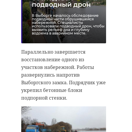
нападавших устанавливаются.
на третьем месте сыграет
подводный дрон
переходные матчи. Если одни и те
В Выборге началось обследование
же три команды займут первые
подводной части обрушившейся
набережной. Специалисты
улица рубинштейна
драка
три места по итогам обоих этапов,
использовали подводный дрон, чтобы
выявить рельеф дна и глубину
водоема в аварийном месте.
все они перейдут в Первую лигу
без стыковых матчей.
Поделиться статьей:
Параллельно завершается
восстановление одного из
участков набережной. Работы
развернулись напротив
РЕКОМЕНДУЕМ
Выборгского замка. Подрядчик уже
укрепил бетонные блоки
подпорной стенки.
В Сети обсуждают
В Петербург
видео массовой
конфликт из-