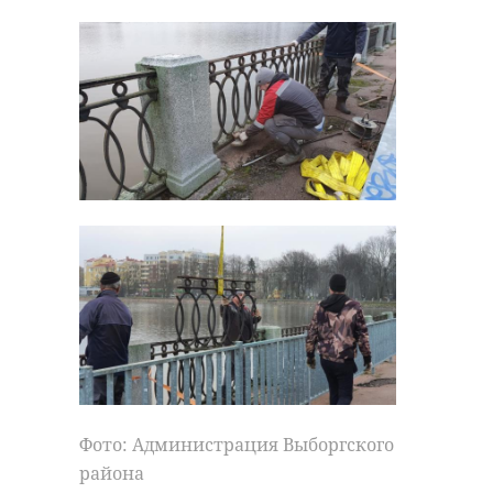
168133433_457273144%2Falbum-
168133433_00%2Frev
ФК «Ленинградец»
футбол
спорт
Поделиться статьей:
Фото: Администрация Выборгского
района