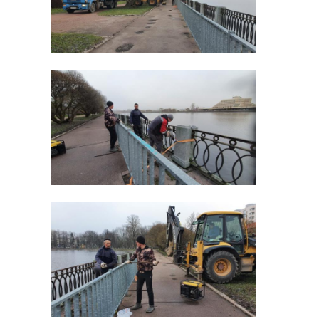
драки. Автор
уборки снег
говорит ...
перерос в др
22 декабря 2025, 13:01
13 января, 13:56
На главного
тренера и
сотрудников ФК
«Ленинградец»
напали в
Астрахани
Вечером в воскресенье, 17 ноября, в
Астрахани двое местных жителей
напали на главного тренера и
сотрудников футбольного клуба
«Ленинградец». Злоумышленников
уже задержали.
Фото: https://vk.com/leningradecfc?
z=photo-