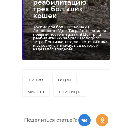
реабилитацию
трех больших
кошек
Хоспис для больших кошек в
Ленобласти "Дом Тигра" пополнился
новыми постояльцами. В Центр на
реабилитацию забрали молодого
тигра Понтиака, исхудавшего львенка
и взрослую тигрицу, над которой
издевался владелец.
!видео
тигры
милота
дом тигра
Поделиться статьей: