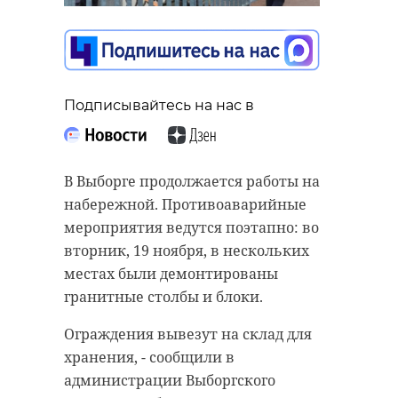
драки на улице
Рубинштейна в
Петербурге
Подписывайтесь на нас в
19 ноября 2024, 11:58
Подписывайтесь на нас в
Спустя 18 туров команда из 47
региона - на 3 месте с 28 очками.
В Выборге продолжается работы на
Подписывайтесь на нас в
Под руководством Вадима Евсеева
набережной. Противоаварийные
футболисты не проигрывали 9
мероприятия ведутся поэтапно: во
туров подряд и ушли на зимний
вторник, 19 ноября, в нескольких
перерыв непобежденными.
Около четырех часов утра в
местах были демонтированы
понедельник, 18 ноября, на улице
гранитные столбы и блоки.
Последний матч года с
Рубинштейна произошел
астраханским "Волгарем"
Ограждения вывезут на склад для
конфликт между тремя жителями
закончился ничьей: ленинградцы
хранения, - сообщили в
Санкт-Петербурга. Уличная драка
сравняли счет на последней
администрации Выборгского
закончилась для одного из них