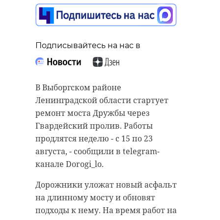
Подписывайтесь на нас в
Подписывайтесь на нас в
Подписывайтесь на нас в
Администрация Всеволожского
района заключила контракт на
В Выборгском районе
За минувшие сутки на Землю
строительство новой школы в
Ленинградской области стартует
обрушилось несколько магнитных
первом микрорайоне в Новом
ремонт моста Дружбы через
бурь разной степени
Девяткино. Завершить
Гвардейский пролив. Работы
интенсивности. Так, с 9 до полудня
возведение объекта планируется
продлятся неделю - с 15 по 23
минувшего понедельника, 12
до конца 2026 года.
августа, - сообщили в telegram-
августа, был зарегистрирован
канале Dorogi_lo.
«В проекте предусмотрено все
всплеск уровня G3 (сильная).
необходимое, включая отдельные
Дорожники уложат новый асфальт
После до трех бушевала магнитная
залы для занятий танцами и
на длинному мосту и обновят
буря умеренной силы (G2). С трех
баскетболом», - сообщил во
подходы к нему. На время работ на
и до шести вечера по московскому