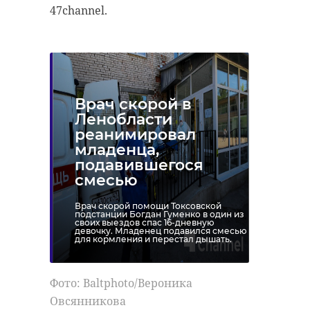
47channel.
Врач скорой в
Ленобласти
реанимировал
младенца,
подавившегося
смесью
Врач скорой помощи Токсовской
подстанции Богдан Гуменко в один из
своих выездов спас 16-дневную
девочку. Младенец подавился смесью
для кормления и перестал дышать.
Фото: Baltphoto/Вероника
Овсянникова