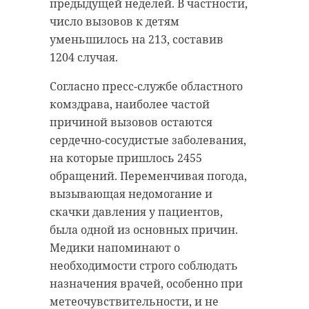
предыдущей неделей. В частности,
число вызовов к детям
уменьшилось на 213, составив
1204 случая.
Согласно пресс-службе областного
комздрава, наиболее частой
РЕКОМЕНДУЕМ
причиной вызовов остаются
сердечно-сосудистые заболевания,
на которые пришлось 2455
обращений. Переменчивая погода,
вызывающая недомогание и
В пятницу
Обрушившая
скачки давления у пациентов,
прогнозируется
на Землю
была одной из основных причин.
самая сильная
магнитная б
Медики напоминают о
магнитная бур ...
длилась около
необходимости строго соблюдать
назначения врачей, особенно при
07 августа 2025, 11:03
11 августа 2025, 10:47
метеочувствительности, и не