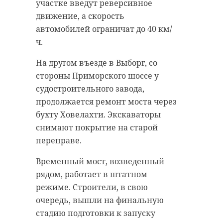
вторник, 13 августа, губернатор
участке введут реверсивное
времени на планету обрушилась
Александр Дрозденко в своем
движение, а скорость
очень сильная магнитная буря
telegram-канале.
автомобилей ограничат до 40 км/
уровня G4.
ч.
Подрядчик начнет работы на
После был зафиксирован сильный
площадке до конца августа.
На другом въезде в Выборг, со
всплеск G3 с 18 до 21, слабый с 21
Строительство школы на 1120
стороны Приморского шоссе у
до полуночи и умеренный G2 с
мест профинансировала
судостроительного завода,
полуночи и до 3 ночи вторника, 13
Ленинградская область.
продолжается ремонт моста через
августа.
бухту Ховелахти. Экскаваторы
снимают покрытие на старой
переправе.
Временный мост, возведенный
рядом, работает в штатном
Фото: 47channel
режиме. Строители, в свою
очередь, вышли на финальную
стадию подготовки к запуску
строительство