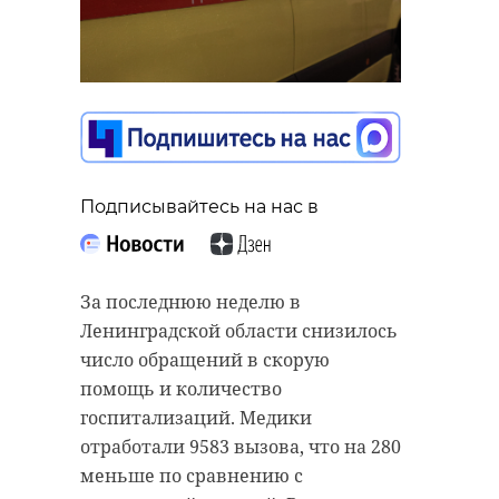
Ленинградской области смогли
наблюдать очень яркое северное
сияние. Небо озарили зеленые,
розовые и красные высокие лучи,
достигающие зенита.
Фото: © ИКИ РАН и ИСЗФ СО РАН
Лаборатория солнечной
астрономии
Подписывайтесь на нас в
магнитная буря
За последнюю неделю в
Ленинградской области снизилось
число обращений в скорую
Поделиться статьей:
помощь и количество
госпитализаций. Медики
отработали 9583 вызова, что на 280
меньше по сравнению с