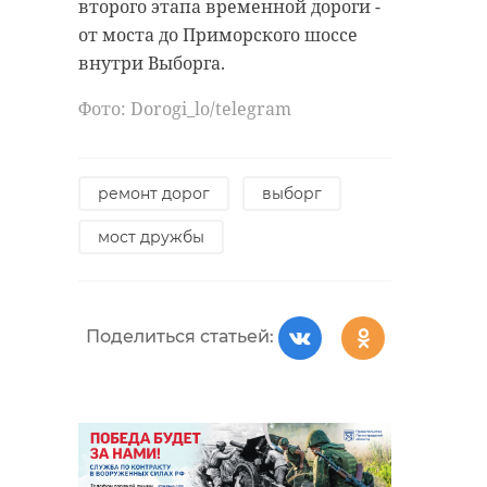
второго этапа временной дороги -
от моста до Приморского шоссе
новое девяткино
школа
внутри Выборга.
© ИКИ РАН и ИСЗФ СО РАН
Лаборатория солнечной астрономии
Фото: Dorogi_lo/telegram
Поделиться статьей:
Согласно трехдневному прогнозу
Лаборатории солнечной
ремонт дорог
выборг
астрономии, непогода в
магнитосфере земли будет
мост дружбы
бушевать вплоть до полуночи
среды, 14 числа.
Поделиться статьей: