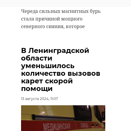
Череда сильных магнитных бурь
стала причиной мощного
северного сияния, которое
наблюдали в Ленинградской
области минувшей ночью. Об этом
ранее также писал 47channel.
В Ленинградской
области
уменьшилось
количество вызовов
Мощное
карет скорой
северное
помощи
сияние
обрушилось на
13 августа 2024, 11:07
Ленобласть
минувшей
ночью
В ночь на вторник, 13 августа, жители