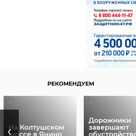
РЕКОМЕНДУЕМ
Дорожники
‹
На Колтушском
завершают
шоссе в Янино
обустройств