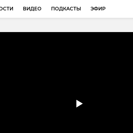
ОСТИ
ВИДЕО
ПОДКАСТЫ
ЭФИР
 кингисеппского
риума» представила
сть на Всероссийском
кванторианцев
 нас в