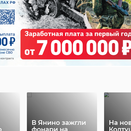
В Янино зажгли
На но
о
фонари на
Колту