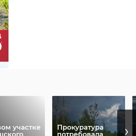
›
вом участке
Прокуратура
шского
потребовала