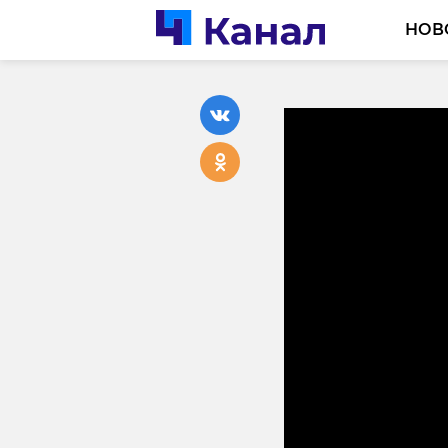
НОВ
Команда
«Кванто
Ленобла
форуме 
31 июля 2023, 12:48
Подписывайтесь на