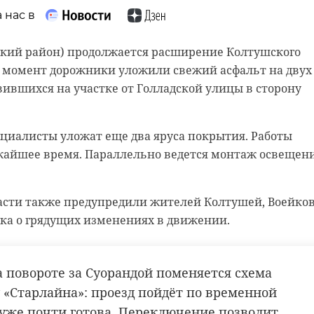
 нас в
 нас в
ский район) продолжается расширение Колтушского
бразованию Ленинградской области
й момент дорожники уложили свежий асфальт на двух
 удалось разрешить оперативно благодаря контролю
вившихся на участке от Голладской улицы в сторону
те всех уполномоченных ведомств.
кингисепп
июля, Следственный комитет по 47 региону рассказал 
циалисты уложат еще два яруса покрытия. Работы
и ведомства по распоряжению Сергея Сазина помогли
жайшее время. Параллельно ведется монтаж освещен
оторая ко всему прочему числилась в списках детей-
лгожданную квартиру.
сти также предупредили жителей Колтушей, Воейков
ласть в 2003 году приехала сирота из Республики
ска о грядущих изменениях в движении.
овалась в Кингисеппском районе и обратилась в мест
бы получить жилье. На учет ее поставили только в 2
е к
В Кингисеппе
я семья - сама уроженка Бурятии и ее несовершенноле
а повороте за Суорандой поменяется схема
появится
ъемной квартире.
 «Старлайна»: проезд пойдёт по временной
технопарк
В Кин
на
«Кванториум» и
появи
а уже почти готова. Переключение позволит
ода женщина пришла на личный прием к главе Следк