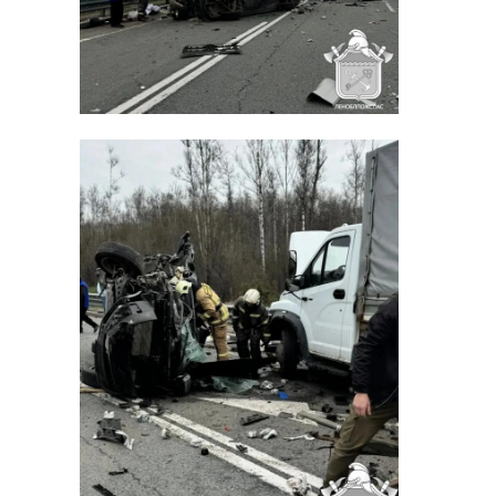
Александр Дрозденко в среду, 29
апреля, на своей странице
ВКонтакте.
Фото: https://t.me/gumchslo/11920
пожар
дтп