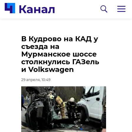
За сутки в
Ивангород готовится
В Кудрово на КАД у
Ленобласти
к празднованию 99-
съезда на
ликвидировали 11
летия Ленобласти
Мурманское шоссе
пожаров
столкнулись ГАЗель
29 апреля, 09:36
и Volkswagen
29 апреля, 09:58
29 апреля, 10:49