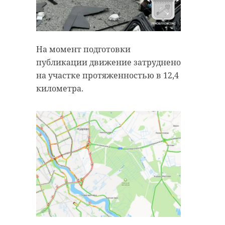
Поделиться статьей:
На момент подготовки
публикации движение затруднено
на участке протяженностью в 12,4
РЕКОМЕНДУЕМ
километра.
За сутки в
Бригады МЧС
Ленобласти
неделю
потушили 57
отреагирова
пожаров и спасли
почти на 300
т ...
...
13 апреля, 09:56
13 апреля, 15:45