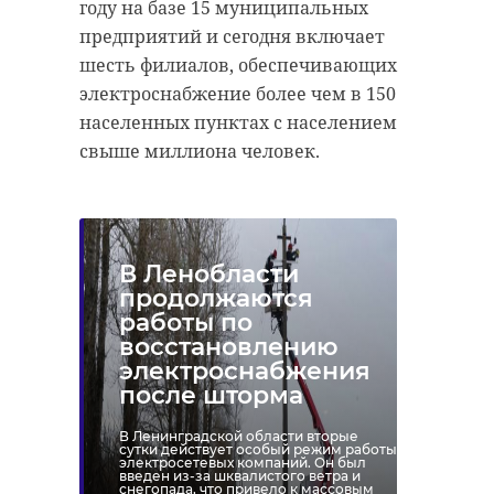
году на базе 15 муниципальных
предприятий и сегодня включает
шесть филиалов, обеспечивающих
электроснабжение более чем в 150
населенных пунктах с населением
свыше миллиона человек.
В Ленобласти
продолжаются
работы по
восстановлению
электроснабжения
после шторма
В Ленинградской области вторые
сутки действует особый режим работы
электросетевых компаний. Он был
введен из-за шквалистого ветра и
снегопада, что привело к массовым