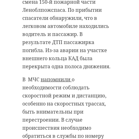
высшем уровне с организацией
только успешно боролись с огнем,
смена 150-й пожарной части
комфортного подъезда для гостей.
но и проводили работу по
Леноблпожспаса. По прибытии
Подробности пока не
минимизации возможного ущерба
спасатели обнаружили, что в
раскрываются.
и оказывали помощи местным
легковом автомобиле находились
жителям.
водитель и пассажир. В
Вторая ключевая задача -
результате ДТП пассажирка
внешний облик города. В 2026 году
За сутки экстренные службы
погибла. Из-за аварии на участке
в Ивангороде будут
также ликвидировали
внешнего кольца КАД была
отремонтированы 20
последствия одной аварии. В этих
перекрыта одна полоса движения.
многоквартирных домов, включая
работах были задействованы
крыши, фасады, фундаменты и
четыре человека личного состава
В МЧС
напомнили
о
инженерные системы.
и одна единица техники. Им
необходимости соблюдать
удалось спасти одного человека.
скоростной режим и дистанцию,
Большая часть зданий
особенно на скоростных трассах,
расположена на улице Гагарина, а
В пресс-службе ГУ МЧС России по
быть внимательны при
также на Льнопрядильной и
Ленобласти рекомендовали
перестроении. В случае
Госпитальной улицах. На
жителям никогда не оставлять без
происшествия необходимо
некоторых объектах работы уже
присмотра пищу на плите, а
обратиться в службы по номеру