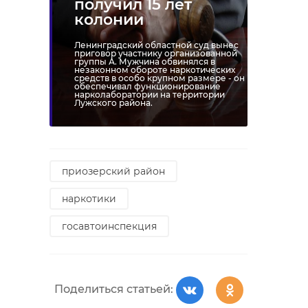
получил 15 лет
колонии
Ленинградский областной суд вынес
приговор участнику организованной
группы А. Мужчина обвинялся в
незаконном обороте наркотических
средств в особо крупном размере - он
обеспечивал функционирование
нарколаборатории на территории
Лужского района.
приозерский район
наркотики
госавтоинспекция
Поделиться статьей: