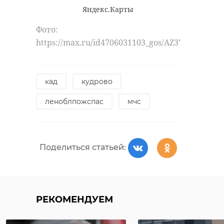
Яндекс.Карты
Фото:
https://max.ru/id4706031103_gos/AZ3YIUjyTiY
кад
кудрово
леноблпожспас
мчс
Фото: https://vk.com/wall-
Поделиться статьей:
178555683_418384
александр дрозденко
РЕКОМЕНДУЕМ
ивангород
99-летие