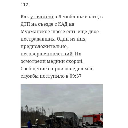
стартовали. На остальные
также следить за
112.
площадки подрядчики выйдут в
электроприборами, включенными
мае.
в сеть. Водителям посоветовали
Как
уточнили
в Леноблпожспасе, в
следить за состоянием тормозом.
ДТП на съезде с КАД на
Кроме того, по нацпроекту
Мурманское шоссе есть еще двое
«Инфраструктура для жизни»
пострадавших. Один из них,
запланировано благоустройство
предположительно,
общественной территории
несовершеннолетний. Их
«Утиный парк». Подрядчик
осмотрели медики скорой.
расчистит пруд, обустроит
Сообщение о произошедшем в
пешеходные дорожки, установит
службы поступило в 09:37.
скамейки и мостик. Строители
уже приступили к земляным
работам.
«Поручение - строго
контролировать сроки и качество
выполнения всех работ», - написал