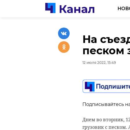
НОВ
На съез
На Киев
В дерев
песком 
Гатчино
11-летн
пассажи
алабай
12 июля 2022, 15:49
отбойн
12 июля 2022, 15:17
12 июля 2022, 15:32
Подписывайтесь на
Подписывайтесь на
Днем во вторник, 1
грузовик с песком.
Подписывайтесь на