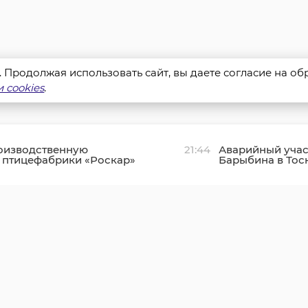
s. Продолжая использовать сайт, вы даете согласие на о
 cookies
.
оизводственную
21:44
Аварийный учас
 птицефабрики «Роскар»
Барыбина в Тос
ском районе подключили
отремонтировал
движения