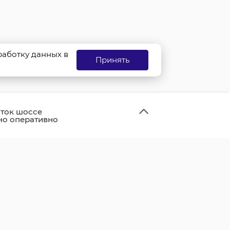
бработку данных в
Принять
ток шоссе
но оперативно
и и открыли для