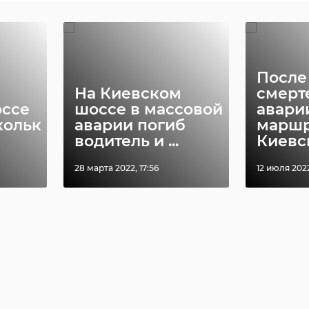
После
На Киевском
смерт
оссе
шоссе в массовой
авари
кольк
аварии погиб
маршр
водитель и ...
Киевск
28 марта 2022, 17:56
12 июля 2022