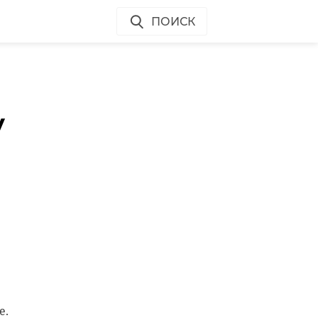
ПОИСК
у
е.