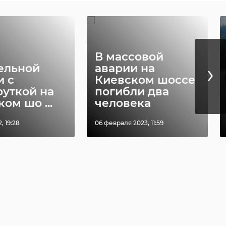
В массовой
›
ельной
аварии на
и с
Киевском шоссе
уткой на
погибли два
ом шо ...
человека
, 19:28
06 февраля 2023, 11:59