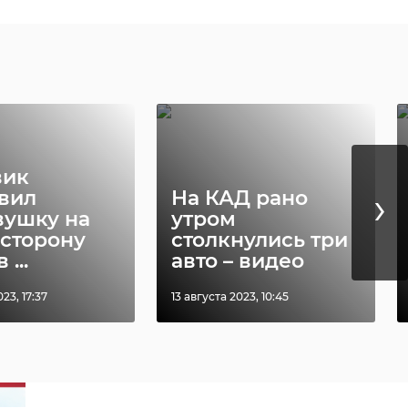
вик
›
вил
На КАД рано
вушку на
утром
 сторону
столкнулись три
...
авто – видео
23, 17:37
13 августа 2023, 10:45