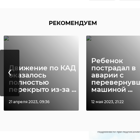
киевское шоссе
нападение собак
РЕКОМЕНДУЕМ
Ребенок
‹
Движение по КАД
пострадал в
оказалось
аварии с
полностью
перевернув
перекрыто из-за ...
машиной ...
21 апреля 2023, 09:36
12 мая 2023, 21:22
РЕКОМЕНДУЕМ