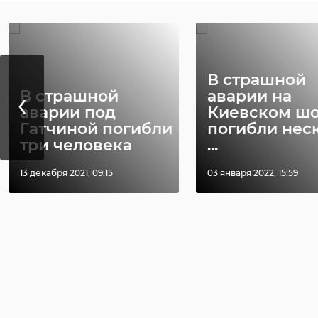
В страшной
‹
В страшной
аварии на
аварии под
Киевском ш
Гатчиной погибли
погибли нес
три человека
...
13 декабря 2021, 09:15
03 января 2022, 15:59