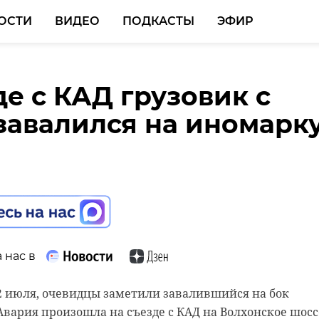
ОСТИ
ВИДЕО
ПОДКАСТЫ
ЭФИР
де с КАД грузовик с
ском шоссе под
не под Всеволожском
завалился на иномарк
й микроавтобус с
его мальчика покусал
рами врезался в
ик
 нас в
 нас в
2 июля, очевидцы заметили завалившийся на бок
 Авария произошла на съезде с КАД на Волхонское шосс
 нас в