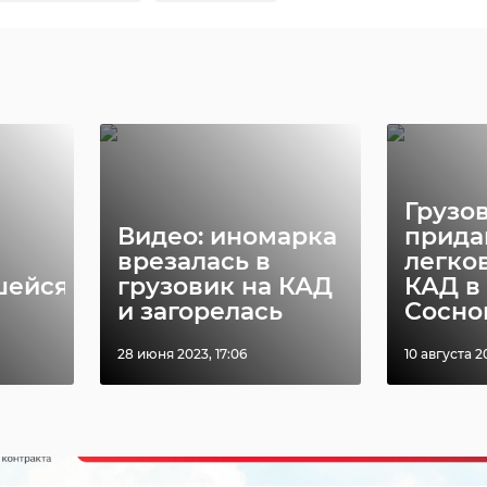
смертельная авария
дтп
и
всеволожский район
Грузо
Видео: иномарка
прида
врезалась в
легко
шейся
грузовик на КАД
КАД в
и загорелась
Соснов 
28 июня 2023, 17:06
10 августа 20