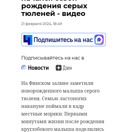
рождения серых
тюленей - видео
21 февраля 2024, 18:49
Подписывайтесь на нас в
Подписывайтесь на нас в
В Мурино (Всеволожский район
В преддверии Дня защитника
Подписывайтесь на нас в
Ленобласти) продолжается
Отечества в среду, 21 февраля, в
строительство новой
Гатчинском Центре образования
поликлиники на 600 посетителей
прошел концерт под названием "О
в смену. На объекте идут
Родине, о мужестве, о славе".
На Финском заливе заметили
отделочные работы.
новорожденного малыша серого
Мероприятие объединило
тюленя. Семью ластоногих
Как поделилась в среду, 21
молодежь Ленинградской области
накануне поймали в кадр
февраля, пресс-служба комстроя
и города Енакиево (ДНР) при
местные моряки. Первыми
Ленобласти, в здании идет
помощи телемоста. Участвовали
минутами жизни после рождения
установка лифтов и прокладка
также активисты "ЮНАРМИИ",
круглобокого малыша поделились