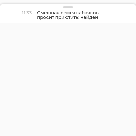
11:33
Смешная семья кабачков
просит приютить: найден
забавный способ
поделиться урожаем