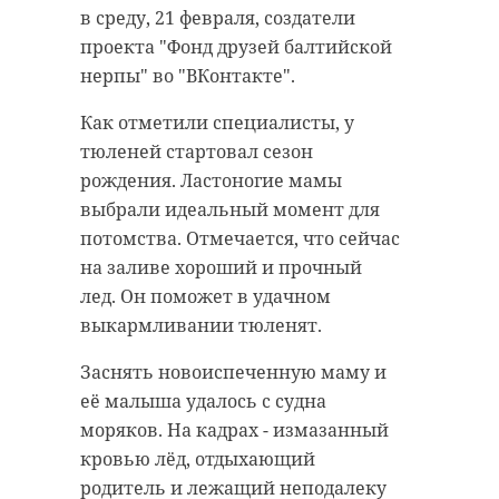
внутренних и внешних
члены "Движения Первых" и
в среду, 21 февраля, создатели
инженерных сетей.
кадеты из 47-го региона. Ребята из
проекта "Фонд друзей балтийской
Енакиево выступали через
нерпы" во "ВКонтакте".
После открытия поликлиника
видеосвязь. Организацией
сможет принимать 440 взрослых
концерта занимался Комитет
Как отметили специалисты, у
пациентов и 160 детей в смену. На
общего и профессионального
тюленей стартовал сезон
площади 11,5 тысячи квадратов
образования Ленинградской
рождения. Ластоногие мамы
разместят отделение
области.
выбрали идеальный момент для
стоматологии, травматологии,
потомства. Отмечается, что сейчас
рентгенодиагностики,
на заливе хороший и прочный
физиотерапии, эндоскопии,
лед. Он поможет в удачном
хирургии, а также женскую
выкармливании тюленят.
консультацию, детское и взрослое
отделения и пост скорой помощи.
Заснять новоиспеченную маму и
её малыша удалось с судна
Подрядчик намерен завершить
моряков. На кадрах - измазанный
все строительно-монтажные
кровью лёд, отдыхающий
работы во втором квартале 2024
родитель и лежащий неподалеку