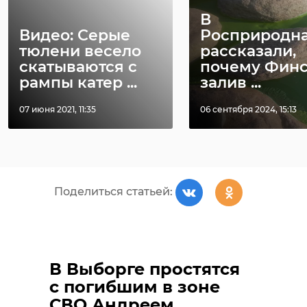
Фото: комитет по строительству
В
Ленобласти
Видео: Серые
Росприродн
Фото: 47channel
тюлени весело
рассказали,
скатываются с
почему Фин
всеволожский район
рампы катер ...
залив ...
мурино
строительство
Енакиево
07 июня 2021, 11:35
06 сентября 2024, 15:13
поликлиника
Поделиться статьей:
Поделиться статьей:
РЕКОМЕНДУЕМ
В Выборге простятся
с погибшим в зоне
СВО Андреем