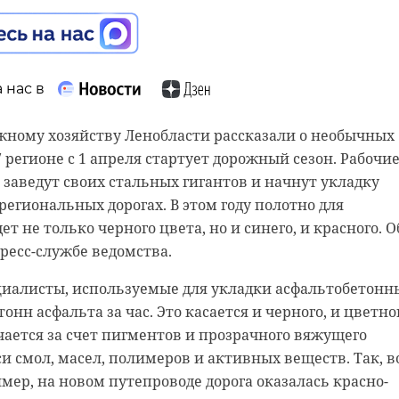
орой фазы, отметил Рожин.
ент 32% поступивших заявок связаны с развитием
й, а ещё 21% — создание новых приборов и
 эксперта Андрея Прокаева, в Донбассе развернут
технологий.
йских войск у Изюма, чтобы обеспечить дальнейшее
 нас в
 разгрома ВСУ здесь ВС РФ приступило к постепенном
и юго-запад - на Славянск и на Барвенково.
жному хозяйству Ленобласти рассказали о необычных
 всю донбасскую группировку, высвободится
 регионе с 1 апреля стартует дорожный сезон. Рабочие
онкурс
студенты ленобласти
ество сил как ВС РФ, так и ЛНР и ДНР, предположил
, заведут своих стальных гигантов и начнут укладку
урнала "Арсенал Отечества" Алексей Леонков.
региональных дорогах. В этом году полотно для
ртап
т не только черного цвета, но и синего, и красного. О
ьи можно
почитать
на сайте газеты ВЗГЛЯД.
пресс-службе ведомства.
сайта Pixabay
циалисты, используемые для укладки асфальтобетонн
онн асфальта за час. Это касается и черного, и цветно
чается за счет пигментов и прозрачного вяжущего
аина
Донбасс
и смол, масел, полимеров и активных веществ. Так, в
мер, на новом путепроводе дорога оказалась красно-