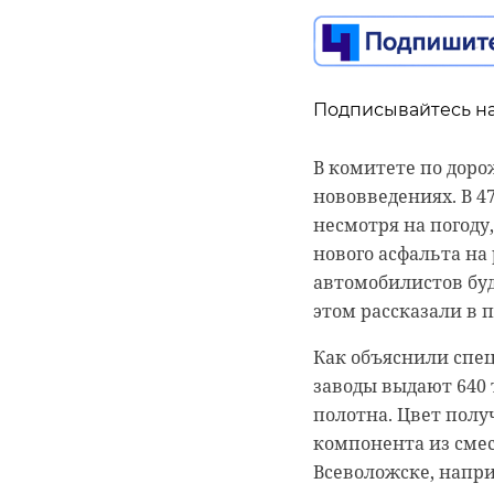
Все ждут начала вт
что на данный мом
цифровых технологи
По мнению военного
производственных 
группировку росси
Подписывайтесь на
наступление. После
Фото: Pexels
продвижению на юг 
В комитете по доро
Когда ликвидируют
нововведениях. В 47
всероссийский к
значительное колич
несмотря на погоду
главный редактор ж
нового асфальта на 
студенческий ста
автомобилистов буде
Полный текст стат
этом рассказали в 
Фото: Free Photos с 
Как объяснили спе
заводы выдают 640 т
полотна. Цвет полу
ВСУ
укр
компонента из смес
Всеволожске, напри