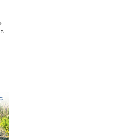
и
 в
ые
›
тики
Жители Донбасса
или судьбу
вспоминают
зона
жертв обстрела
ол ...
аэропорта ...
12:46
26 мая 2022, 17:50