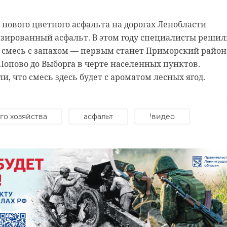
 нового цветного асфальта на дорогах Ленобласти
изированный асфальт. В этом году специалисты решил
 смесь с запахом — первым станет Приморский район
Попово до Выборга в черте населенных пунктов.
Соловьев
Военн
, что смесь здесь будет с ароматом лесных ягод.
призвал россиян
анали
, что
помочь
сравн
СУ
рассказать
гарни
го хозяйства
асфальт
!видео
Западу пр ...
Мариуп
05 апреля 2022, 10:19
17 мая 2022, 