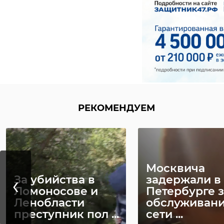
РЕКОМЕНДУЕМ
Москвича
‹
За убийства в
задержали в
Ломоносове и
Петербурге з
Ленобласти
обслуживан
преступник пол ...
сети ...