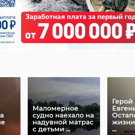
Герой
Маломерное
Евген
а
судно наехало на
Остап
ие
надувной матрас
жизни
с детьми ...
...