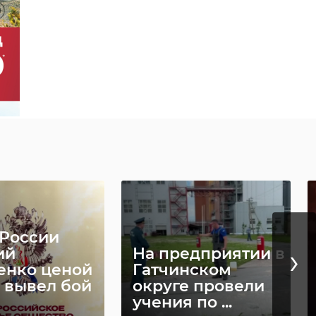
 России
›
ий
На предприятии в
енко ценой
Гатчинском
 вывел бой
округе провели
учения по ...