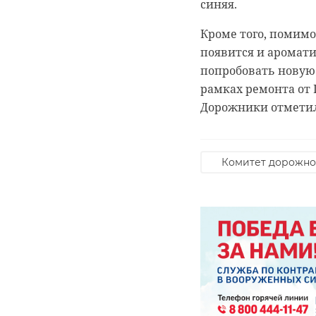
синяя.
РЕКОМЕНДУЕМ
Кроме того, помимо
появится и аромат
попробовать новую
рамках ремонта от 
В Петербурге
Дорожники отметили
‹
проходит
Эксперты
согласованный
заявили о том
митинг в
структура В
Комитет дорожно
поддерж ...
утратила с ...
07 марта 2022, 14:42
09 марта 2022, 16:55