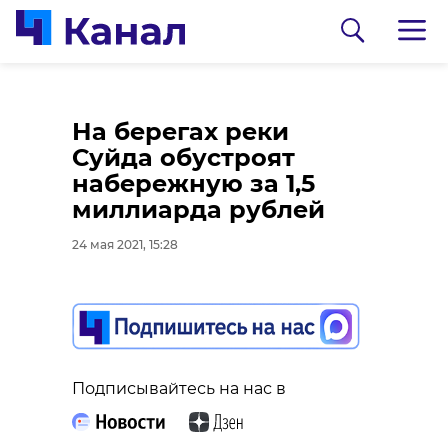
Сотрудники "Парка
На берегах реки
Монрепо"
Суйда обустроят
предлагают связать
набережную за 1,5
для деревьев шарфы
миллиарда рублей
и получить за это
24 мая 2021, 15:28
призы
0:00
/ 0:00
24 мая 2021, 15:03
В Петербурге
Подписывайтесь на нас в
силовики перекрыли
Апраксин двор -
Подписывайтесь на нас в