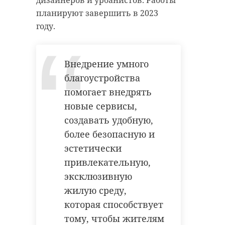
дизайнеров и урбанистов. Работы
монрепо
планируют завершить в 2023
экомаршрут
году.
!видео
петербург
апраксин двор
Внедрение умного
Поделиться статьей:
благоустройства
помогает внедрять
Поделиться статьей:
новые сервисы,
РЕКОМЕНДУЕМ
создавать удобную,
более безопасную и
эстетически
привлекательную,
Экомаршрут
эксклюзивную
Неугомонные
заказниках
жилую среду,
белки в парке
Ленобласти
которая способствует
"Монрепо" начали
закроют из-з
тому, чтобы жителям
готовитьс ...
...