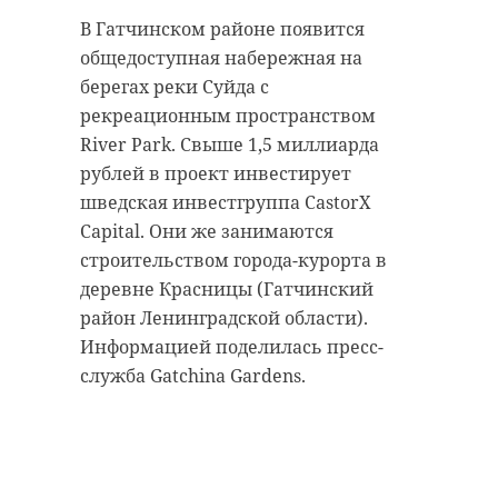
видео
В Гатчинском районе появится
общедоступная набережная на
24 мая 2021, 14:51
Сотрудники музея-заповедника
берегах реки Суйда с
"Парк Монрепо" приглашают всех
рекреационным пространством
рукодельниц и мастеров
River Park. Свыше 1,5 миллиарда
поучаствовать в создании
рублей в проект инвестирует
Подписывайтесь на нас в
маркеров для деревьев вдоль
шведская инвестгруппа CastorX
экологического маршрута в
Capital. Они же занимаются
лесной части заповедника. Самым
строительством города-курорта в
В понедельник, 24 мая, появилось
активным в подарок обещают
деревне Красницы (Гатчинский
сообщение о том, что Апраксин
вручить Путеводитель Монрепо.
район Ленинградской области).
двор в Петербурге закрыт для
Информацией поделилась пресс-
посещения. В распоряжении
служба Gatchina Gardens.
47channel появилось видео того,
что произошло с архитектурным
Для участия в конкурсе
комплексом, который в Северной
необходимо связать крючком или
столице знают все как "Апрашку".