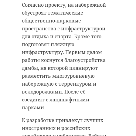
спицами шарф любого цвета 15
Согласно проекту, на набережной
На видео заметно, как тяжелая
сантиметров в ширину и в длину
обустроят тематические
спецмашина силовиков
— от 70 до 150 сантиметров.
общественно-парковые
подъезжает к Апраксин двору. Из
Принимать работы будут в
пространства с инфраструктурой
него выходят сотрудники в форме.
административном здании музея
для отдыха и спорта. Кроме того,
Подъезжает и автомобиль
до 4 июня включительно.
подготовят пляжную
полиции с мигалками.
инфраструктуру. Первым делом
Кроме того, 6 июня жителей
работы коснутся благоустройства
Любопытных прохожих,
приглашают на выставку
дамбы, на которой планируют
посетителей и даже работников
"Заповедный лес". Её тема —
разместить многоуровневую
Апрашки вежливо
растительность Монрепо, которая
набережную с терренкуром и
разворачивают, не пропуская
откроется на экомаршруте.
велодорожками. После её
внутрь.
соединят с ландшафтными
Фото: Музей-заповедник "Парк
Более точная информация
парками.
Монрепо"
появится позднее.
К разработке привлекут лучших
Что произошло внутри Апраксин
иностранных и российских
музей-заповедник парк
двора в Петербурге уточняется.