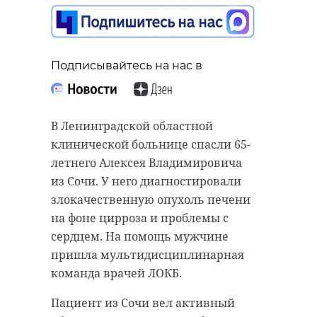
благодарность
жителям
Приозерского
района
Подписывайтесь на нас в
Подписывайтесь на нас в
14 мая, 20:17
В Ленинградской областной
Более 500 человек обратились в
клинической больнице спасли 65-
больницы Ленинградской области
летнего Алексея Владимировича
Подписывайтесь на нас в
в период с 7 по 13 мая по поводу
из Сочи. У него диагностировали
присасывания клещей. Об этом
злокачественную опухоль печени
сообщила пресс-служба
на фоне цирроза и проблемы с
межрегионального управления
Бойцы группировки «Север»
сердцем. На помощь мужчине
Роспотребнадзора по 78 и 47
записали видеообращение из
пришла мультидисциплинарная
регионам.
зоны специальной военной
команда врачей ЛОКБ.
операции и выразили
В черте области было
Пациент из Сочи вел активный
благодарность всем, кто