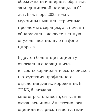
зарегистрировано 513 случаев
образ жизни и впервые обратился
оказывает им поддержку,
присасывания клещей в 17
за медицинской помощью в 65
сообщила пресс-служба
районах. Чаще всего обращались в
лет. В октябре 2025 года у
администрации Приозерского
медицинские учреждения
мужчины выявили серьезные
района.
Тихвинского района — 88 случаев.
проблемы с сердцем, а в печени
В первой тройке также оказались
Военнослужащие поблагодарили
обнаружили злокачественную
Киришский (66 случаев) и
руководство ООО «Форват»,
опухоль, возникшую на фоне
Волховский (51 случай) районы.
тыловой добровольческий отряд
цирроза.
«ТыДобро» и каждого жителя, кто
Меньше всего случаев
В другой больнице пациенту
оказывает помощь — вяжет сети,
присасывания клещей было
отказали в операции из-за
собирает посылки или просто
зарегистрировано в
высоких кардиологических рисков
говорит тёплые слова.
Бокситогорском и Ломоносовском
и отсутствия профильного
районах – 4 случая; Лужском
отделения для их коррекции. В
районе – 7 случаев.
ЛОКБ, благодаря
«Благодаря вашей
многопрофильности, ситуация
поддержке бойцы
С 7 по 13 мая случаев заболевания
оказалась иной. Анестезиологи
знают: их ждут, их
клещевым боррелиозом и
оценили все риски и допустили