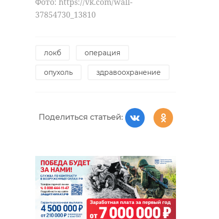
Фото: https://vk.com/wall-
37854730_13810
локб
операция
опухоль
здравоохранение
Поделиться статьей: