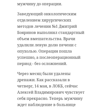
любят, в них верят. И
клещевым энцефалитом не
мужчину до операции.
именно с этой верой
зарегистрировано. В указанный
период привито 3359 человек.
они идут вперёд и
Заведующий онкологическим
смотрят в будущее с
отделением хирургических
Фото:
методов лечения №1 Дмитрий
уверенностью:
https://www.magnific.com/ru/free-
Бояринов выполнил стандартный
Победа будет за
photo/brown-black-bug-green-
объем вмешательства. Врачи
нами!»
leaf_9867712.htm#fromView=search&page=1&po
удалили левую долю печени с
— говорится в
cb28-4fe3-ad18-
опухолью. Операция пошла
сообщении
5c8cd8fe4897&query=%D0%BA%D0%BB%D0%
успешно, а послеоперационный
администрации.
период - без осложнений.
клещи
роспотребнадзор
Через месяц были удалены
В видеозаписи участник
дренажи. Как рассказали в
спецоперации от лица
четверг, 14 мая, в ЛОКБ, сейчас
группировки выразил слова
Алексей Владимирович чувствует
Поделиться статьей:
благодарности.
себя прекрасно. Теперь мужчину
ждет наблюдение в больнице
Фото: https://vk.com/wall-