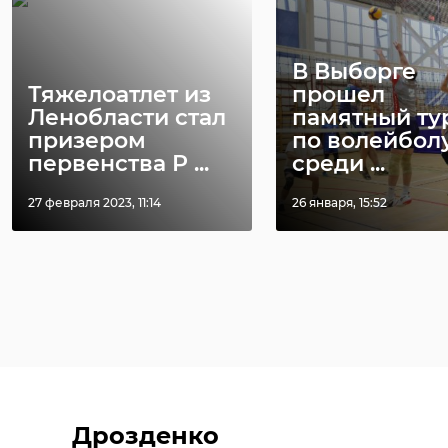
В Выборге
Тяжелоатлет из
прошел
Ленобласти стал
памятный ту
призером
по волейбол
первенства Р ...
среди ...
27 февраля 2023, 11:14
26 января, 15:52
Дрозденко