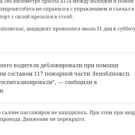
а 386 километре трассы А114 между Вологдой и Новой
микроавтобуса не справился с управлением и съехал в
и обманом уговорили 87-летнего мужчину установит
орт с силой врезался в столб.
”, после чего списали 480 тысяч рублей.
блпожспас, инцидент произошел
около 11 дня в субботу
чина написал заявление в полицию о мошенничестве.
ицу, 13 октября, ему позвонил якобы представитель
и уговорил скачать приложение “Вебкей” для
ихся денежных средств. В результате со счета 87-
исалось 480 тысяч рублей.
шего водителя деблокировали при помощи
ии по
Кингисеппскому району возбудили уголовное де
ичестве. Виновным грозит до шести лет лишения
м составом 117 пожарной части Леноблпожсп.
 госпитализировали”, — сообщили в
и.
в салоне пассажиров не находилось. При этом при ава
опровода. Движение не перекрыто.
н
банковское мошенничество