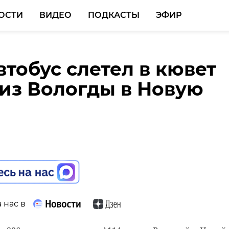
ОСТИ
ВИДЕО
ПОДКАСТЫ
ЭФИР
тобус слетел в кювет
ер из Гатчины переве
 из Вологды в Новую
икам полмиллиона
после установки
его приложения
 нас в
 нас в