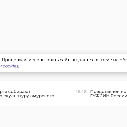
s. Продолжая использовать сайт, вы даете согласие на о
 cookies
.
рге собирают
16:48
Представлен но
ю скульптуру амурского
ГУФСИН России 
Ленинградской 
Александр Фед