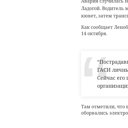
Авария случилась н
Ладогой. Водитель 
Злостные мошенник
кювет, затем трансп
приложение “Вебкей
Как сообщает Лено
Житель города Гат
14 октября.
его словам, в пятн
российского банка 
безопасности имеющ
летнего мужчины сп
“Пострадав
Сотрудники полиц
по статье о мошенн
ГАСИ личны
свободы.
Сейчас его
организаци
Фото: pxhere
Там отметили, что 
оборвались электр
гатчинский райо
пенсионеры