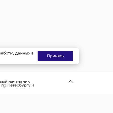
бработку данных в
Принять
вый начальник
по Петербургу и
области
оров