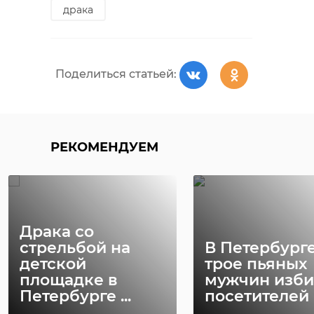
Сосновом Бору
драка
РЕКОМЕНДУЕМ
пострадавшего
водителя
Днем в четверг, 17 ноября, в СНТ
"Строитель" в Сосновом Бору
Поделиться статьей:
столкнулись два легковых автомобиля.
В результате ДТП пострадал один
Александр
человек. На помощь к нему пришли
спасатели.
Слет волонтеров
Дрозденко:
Красного Креста
"Социальные
Ленобласти
культурные,
РЕКОМЕНДУЕМ
прошел в ...
медици ...
!видео
авария
27 ноября 2021, 15:32
10 июня, 11:58
трасса м-11
дтп
Драка со
стрельбой на
В Петербург
Поделиться статьей:
детской
трое пьяных
площадке в
мужчин изб
Петербурге ...
посетителей к