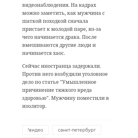
На данный момент о
видеонаблюдения. На кадрах
пострадавших информации не
можно заметить, как мужчина с
красный крест
поступало. Точные причины и
шаткой походкой сначала
обстоятельства случившегося
пристает к молодой паре, из-за
первая помощь
тосно
неизвестны.
чего начинается драка. После
вмешиваются другие люди и
Ранее 47channel рассказывал об
начинается хаос.
аварии с пострадавшим в
Поделиться статьей:
садоводстве Соснового Бора.
Сейчас иностранца задержали.
Водителю понадобилась помощь
Против него возбудили уголовное
спасателей.
дело по статье "Умышленное
причинение тяжкого вреда
здоровью". Мужчину поместили в
изолятор.
Спасатели
достали из
перевернутой
!видео
санкт-петербург
машины в