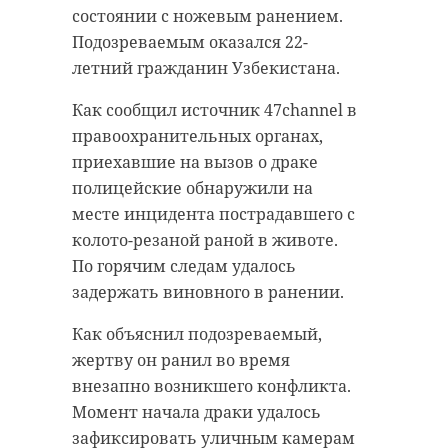
километрах от Санкт-Петербурга
состоянии с ножевым ранением.
В рамках состязания участники
на заснеженной дороге
Подозреваемым оказался 22-
показали свои действия в
столкнулись четыре легковушки и
летний гражданин Узбекистана.
экстремальных условиях. Для
фура.
этого ребята отрабатывали
Как сообщил источник 47channel в
различные легенды: как оказать
Последствия аварии
правоохранительных органах,
первую помощь при порезах,
автолюбитель зафиксировал на
приехавшие на вызов о драке
остановке дыхания, попадания
видеорегистратор. Судя по ролику,
полицейские обнаружили на
чего-либо в дыхательные пути и
оказавшемуся в распоряжении
месте инцидента пострадавшего с
так далее. Также участники
редакции, один из водителей в
колото-резаной раной в животе.
показали класс в умении
результате столкновения
По горячим следам удалось
сосредотачиваться, сохранять
врезался в отбойник. На дороге
задержать виновного в ранении.
спокойствие и помогать людям во
также можно заметить
Как объяснил подозреваемый,
время паники.
отлетевшие в результате удара
жертву он ранил во время
запчасти. Кроме того, по данным
Фото: пресс-служба губернатора и
внезапно возникшего конфликта.
от очевидца, от удара автомобили
правительства Ленинградской
Момент начала драки удалось
раскидало по трассе.
области
зафиксировать уличным камерам