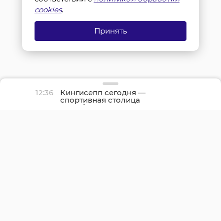
cookies
.
Принять
12:36
Кингисепп сегодня —
спортивная столица
Ленобласти: начался
День физкультурника