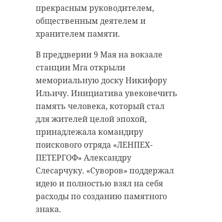
памяти" и в деревне Коккорево у
вместе вернулись в нору. Биолог
прекрасным руководителем,
мемориала "Разорванное кольцо",
отметил, что у семейства, судя по
общественным деятелем и
– где почтили память героев.
кадрам фотоловушки, всё в
хранителем памяти.
полном порядке.
На финальной точке мотопробега
В преддверии 9 Мая на вокзале
состоялось торжественное
станции Мга открыли
мероприятие "Все вместе, плечом
мемориальную доску Никифору
приозерский район
к плечу!". Для гостей подготовили
Ильичу. Инициатива увековечить
театрализованную программу.
барсуки
животные
память человека, который стал
Участники почтили память
для жителей целой эпохой,
воинов минутой молчания и
принадлежала командиру
возложили цветы к Вечному
поискового отряда «ЛЕНПЕХ-
Поделиться статьей:
огню.
ПЕТЕРГОФ» Александру
Слесарчуку. «Суворов» поддержал
идею и полностью взял на себя
расходы по созданию памятного
знака.