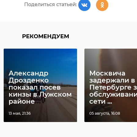
Поделиться статьей:
РЕКОМЕНДУЕМ
РЕКОМЕНДУЕМ
Александр
Москвича
Губернатор
Дрозденко
задержали в
возглавил
В Волхове Д
показал посев
Петербурге з
традиционный
космонавтик
кинзы в Лужском
обслуживан
мотопробег по
отметили
районе
сети ...
мест ...
мотопробегом 
13 мая, 21:36
05 августа, 16:08
08 мая 2019, 19:00
12 апреля 2021, 12:48