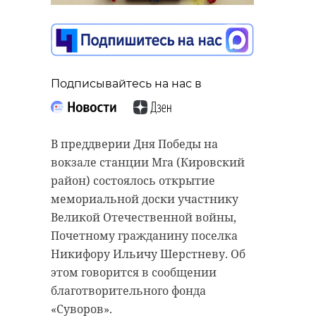
в лесах Ленобласти
08 мая, 18:35
Подписывайтесь на нас в
Подписывайтесь на нас в
Подписывайтесь на нас в
В преддверии Дня Победы на
Памятный мотопробег "Мы
вокзале станции Мга (Кировский
помним", посвященный 81-й
После долгой зимней спячки в
район) состоялось открытие
годовщине Победы в Великой
Приозерском районе Ленобласти
мемориальной доски участнику
Отечественной войне, состоялся в
вновь встретилась семья
Великой Отечественной войны,
Ленинградской области в пятницу,
барсуков. Самец впервые за
Почетному гражданину поселка
8 мая. Как прошло мероприятие –
несколько месяцев появился у
Никифору Ильичу Шерстневу. Об
в фоторепортаже 47канала.
норы, где его уже ждала самка.
этом говорится в сообщении
благотворительного фонда
Участниками мотопробега стали
Ранее фотоловушка
«Суворов».