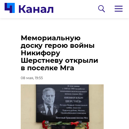
Фоторепортаж: как
Мемориальную
прошел мотопробег
доску герою войны
"Мы помним" по
Никифору
Дороге жизни
Шерстневу открыли
накануне Дня
в поселке Мга
Победы
08 мая, 19:55
0:00
/ 0:00
08 мая, 18:36
Барсук после зимней
спячки вернулся к
беременной подруге