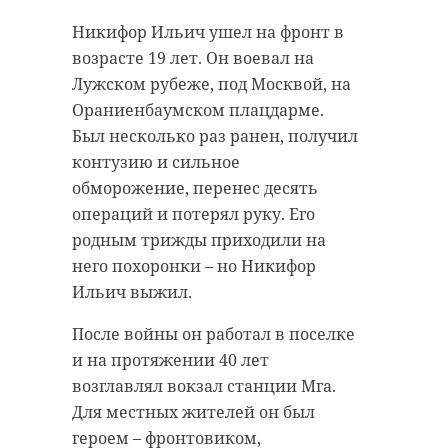
сотни байкеров, а также
зафиксировала, как барсучиха
представители власти,
ветераны,
обустраивала жилище и таскала в
Никифор Ильич ушел на фронт в
блокадники, участники
нору листья папоротника для
возрасте 19 лет. Он воевал на
специальной военной операции и
подстилки. По словам биолога и
Лужском рубеже, под Москвой, на
молодежь. Также на мероприятии
автора канала «Каждой твари по
Ораниенбаумском плацдарме.
присутствовал глава 47 региона
паре» Павла Глазкова, самка,
Был несколько раз ранен, получил
Александр Дрозденко.
вероятно, готовится к появлению
контузию и сильное
потомства и особенно нуждается в
обморожение, перенес десять
Утром участники возложили
помощи партнёра.
операций и потерял руку. Его
цветы на Пискаревском
родным трижды приходили на
мемориальном кладбище и
Первая встреча пары получилась
него похоронки – но Никифор
почтили память погибших в годы
забавной: после приветствия
Ильич выжил.
войны. После чего колонна
барсучиха позвала самца заняться
мотопробега направилась во
делами, но тот, похоже, ещё не до
После войны он работал в поселке
Всеволожский район. Участники
конца проснулся после зимнего
и на протяжении 40 лет
сделали несколько остановок – у
сна и ушёл в другую сторону.
возглавлял вокзал станции Мга.
памятника "Полуторка", на
Впрочем, спустя некоторое время
Для местных жителей он был
Ириновском захоронении "Стена
барсуки снова встретились и
героем – фронтовиком,