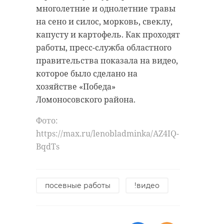
многолетние и однолетние травы
на сено и силос, морковь, свеклу,
Ольга Андреева / 47канал
капусту и картофель. Как проходят
Фото: Ольга Андреева / 47канал
работы, пресс-служба областного
правительства показала на видео,
которое было сделано на
фоторепортаж
хозяйстве «Победа»
Ломоносовского района.
мотопробег
дорога жизни
Фото:
https://max.ru/lenobladminka/AZ4IQ-
BqdTs
Поделиться статьей:
посевные работы
!видео