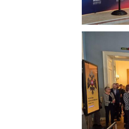
Фото: Строительны
сосновый бор
специальная шко