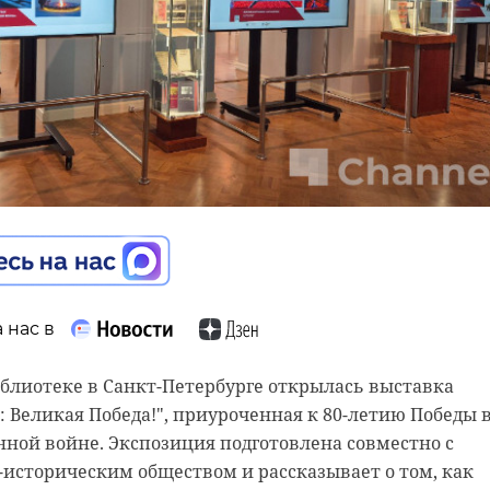
 нас в
 нас в
 Ленинградской области возведет новый корпус
блиотеке в Санкт-Петербурге открылась выставка
ециальной школы. В образовательном учреждении уча
 Великая Победа!", приуроченная к 80-летию Победы 
ыми возможностями здоровья.
ной войне. Экспозиция подготовлена совместно с
историческим обществом и рассказывает о том, как
итектурные решения проекта согласовали депутат