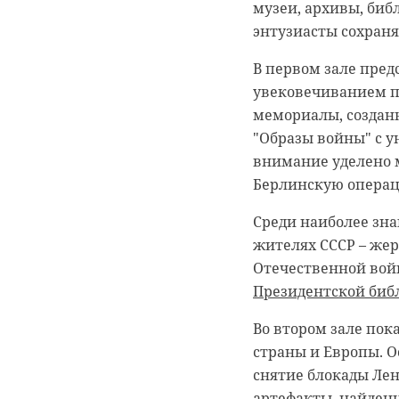
музеи, архивы, биб
Госдумы Сергей Ях
энтузиасты сохраня
Барановский и дире
Строительном блок
В первом зале пред
увековечиванием по
Образовательное у
мемориалы, созданн
квадратных метров
"Образы войны" с 
Проект также пред
внимание уделено 
среды для детей с 
Берлинскую операц
В Сосновоборской с
Среди наиболее зн
комната, зал лечеб
жителях СССР – жер
специалистов.
Отечественной войн
Президентской биб
Важно, что
Во втором зале пок
качества и
страны и Европы. О
снятие блокады Лен
артефакты, найден