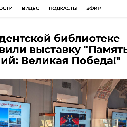
ОСТИ
ВИДЕО
ПОДКАСТЫ
ЭФИР
дентской библиотеке
вом Бору построят
вили выставку "Памят
орпус Специальной
ий: Великая Победа!"