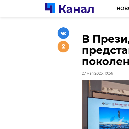
НОВ
В Прези
В Сосно
предста
новый к
поколен
школы
27 мая 2025, 10:56
27 мая 2025, 10:53