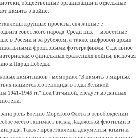
лиотеки, общественные организации и отдельные
нюк, зампред Правительства Ленобласти Евгений
ют память о войне.
ктор школы. Об этом во вторник, 27 мая, сообщили в
е администрации 47 региона.
ставлены крупные проекты, связанные с
двига советского народа. Среди них — известные
чреждение планируется расширить на три тысячи
ые в России и за рубежом, а также цифровой архив
. Специальная школа сможет принять еще 70 ученико
уникальными фронтовыми фотографиями. Отдельное
усматривает формирование современной и доступной
материалам о финальных сражениях войны, включая
особенностями развития.
ию и Парад Победы.
пециальной школе появится новый спортзал, сенсорн
аковых памятников - мемориал "В память о мирных
ной физкультуры, мастерские и кабинеты узких
твах нацистского геноцида в годы Великой
ы 1941‒1945 гг." под Гатчиной,
следует из данных
лиотеки
.
бы объект был реализован вовремя, без потери
азана роль Военно-Морского Флота в освобождении
 с полным учетом потребностей школы.
собое место занимает вклад Ладожской флотилии в
- подчеркнул Евгений Барановский, зампред
инграда. Также представлены документы, книги и
ные поисковыми отрядами и переданные музеями и