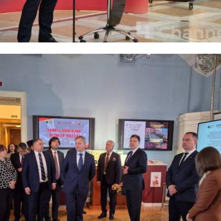
й блок администрации Ленинградской области
строительство
школа
ла