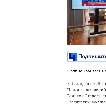
Подписывайтесь на
Подписывайтесь на
Строительный блок
В Президентской би
Сосновоборской сп
"Память поколений:
дети с ограниченн
Великой Отечествен
Российским военно-
Технические и арх