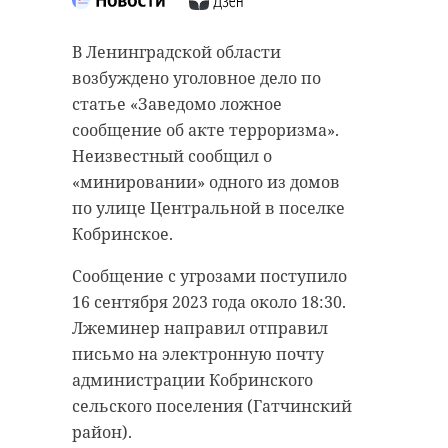
В Ленинградской области
Во вторник, 3 октября, около 23:30
возбуждено уголовное дело по
в полицию поступило сообщение
статье «Заведомо ложное
об огнестрельном ранении в
сообщение об акте терроризма».
садоводстве «Октябрьский»
Неизвестный сообщил о
(Кировский район). 47-летний
«минировании» одного из домов
мужчина, отмечавший день
по улице Центральной в поселке
рождения, получил пулю в висок.
Кобринское.
Как сообщил источник 47channel в
Сообщение с угрозами поступило
полиции, именинника
16 сентября 2023 года около 18:30.
госпитализировали с открытой
Лжеминер направил отправил
черепно-мозговой травмой и
письмо на электронную почту
огнестрельным ранением головы.
администрации Кобринского
Состояние 47-летнего
сельского поселения (Гатчинский
петербуржца оценивается как
район).