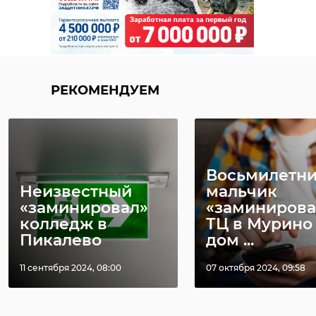
Фото: рixabay.com
стрельба
РЕКОМЕНДУЕМ
огнестрельное ранение
кировский район
день рождения
Восьмилетн
Неизвестный
мальчик
«заминировал»
«заминирова
Поделиться статьей:
колледж в
ТЦ в Мурино
Пикалево
дом ...
11 сентября 2024, 08:00
07 октября 2024, 09:58