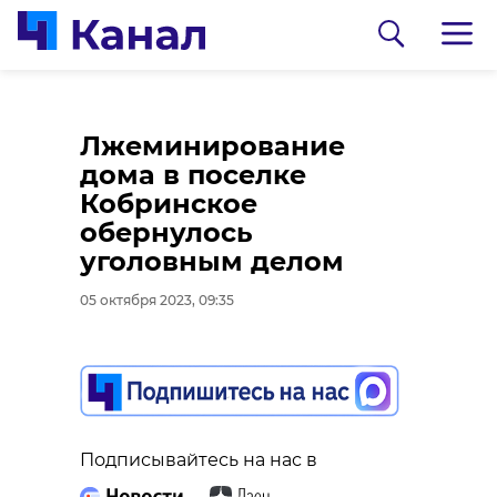
Застолье под
Лжеминирование
Кировском
дома в поселке
закончилось для
Кобринское
именинника
обернулось
огнестрельным
уголовным делом
ранением головы
05 октября 2023, 09:35
05 октября 2023, 08:24
Подписывайтесь на нас в
Подписывайтесь на нас в