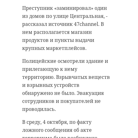
тяжелое.
Преступник «заминировал» один
На месте происшествия в
из домов по улице Центральная, -
состоянии алкогольного
рассказал источник 47channel. В
опьянения были задержаны трое
нем располагается магазин
жителей Северной столицы в
продуктов и пункты выдачи
возрасте 44, 54 и 57 лет. Старший
крупных маркетплейсов.
из мужчин ранее был судим за
Полицейские осмотрели здание и
неуплату алиментов и
прилегающую к нему
насильственные действия
территорию. Взрывчатых веществ
сексуального характера. 44-
и взрывных устройств
летний петербуржец также
обнаружено не было. Эвакуация
неоднократно допускал
сотрудников и покупателей не
задолженность перед своим
проводилась.
ребенком.
В среду, 4 октября, по факту
Троицу доставили в отдел
ложного сообщения об акте
полиции. На мужчин составлены