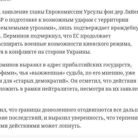
 и правил перевозки отходов.
, заявление главы Еврокомиссии Урсулы фон дер Ляйе
 нас в
Р о подготовке к возможным ударам с территории
иемлемыми угрозами», лишь подтверждает враждебн
ерялся 7-летний мальчик, но оперативно был найден и
. Перминов подчеркнул, что ЕС продолжает
годаря полицейскому псу Ямато. Сообщение об этом
асширять военные возможности киевского режима,
м канале официальный представитель МВД России Ир
я в конфликте на стороне Украины.
минов выразил в адрес прибалтийских государств,
о пропаже сына 23 мая, когда ребенок ушел гулять и
фами», чья «выжженная» судьба, по его мнению, уже
х собственные поиски не привели к результату, и они
 для «старых демократий». Он отметил, что действия
щью по телефону 112. На поиски мальчика отправила
уложить в рамки нейтралитета, несмотря на их заявл
 Дарья Ракутина с собакой по кличке Ямато. Опытны
у взял след от дома на улице Тихая и вскоре обнаруж
л, что границы дозволенного отодвигаются все дальш
доровым в поле, куда он отправился поиграть.
вие последствий, и выразил уверенность, что терпени
сказывал
, что немецкая овчарка Ямато помог
тими действиями может лопнуть.
ржать поджигателя телекоммуникационной вышки в