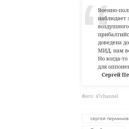
Кировском районе 
Военно-пол
Фото: скриншот виде
наблюдает 
воздушного
прибалтийс
бугры
в
доведена до
пес ямато
МИД, нам в
Но когда-т
для оппоне
Сергей Пе
Фото: 47channel
сергей перминов