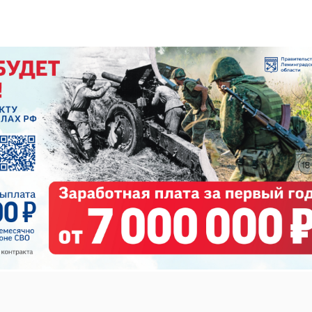
https://max.ru/id7842442186_gos/AZ5UwEk_Vlc
ли остановлены и досмотрены пять грузовых
возивших отходы. По итогам рейда
выявлены
три
тративного характера. У водителей отсутствовали
енты, подтверждающие право на транспортировку
нформацию об их объеме, цели и месте назначения.