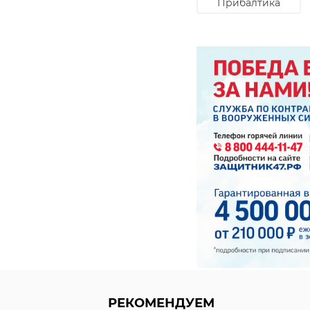
Прибалтика
В ходе проверки бы
автомобилей, пере
нарушения админис
необходимые докум
отходов, включая и
РЕКОМЕНДУЕМ