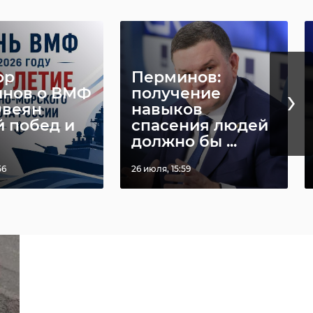
ор
Перминов:
›
нов о ВМФ
получение
Овеян
навыков
й побед и
спасения людей
должно бы ...
56
26 июля, 15:59