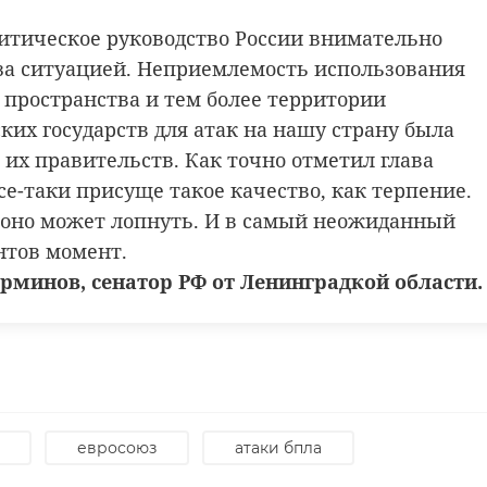
Ленинградской области.
итическое руководство России внимательно
о https://max.ru/ivolk/AZ5UUF1zWlk
за ситуацией. Неприемлемость использования
 пространства и тем более территории
ких государств для атак на нашу страну была
севоложский район
потерялся ребенок
 их правительств. Как точно отметил глава
се-таки присуще такое качество, как терпение.
о оно может лопнуть. И в самый неожиданный
нтов момент.
рминов, сенатор РФ от Ленинградкой области.
евросоюз
атаки бпла