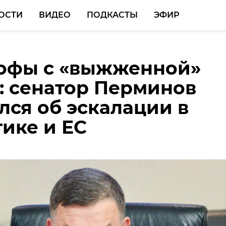
ОСТИ
ВИДЕО
ПОДКАСТЫ
ЭФИР
офы с «выжженной»
адзор и полиция
: сенатор Перминов
 в Выборгском район
лся об эскалации в
телей правил
ике и ЕС
ки отходов