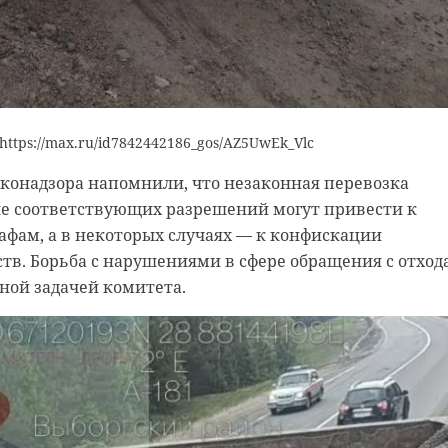
https://max.ru/id7842442186_gos/AZ5UwEk_Vlc
конадзора напомнили, что незаконная перевозка
ие соответствующих разрешений могут привести к
фам, а в некоторых случаях — к конфискации
тв. Борьба с нарушениями в сфере обращения с отхо
ной задачей комитета.