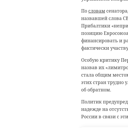
экологических норм
По
словам
сенатора
Подписывайтесь на
назвавшей слова СВ
Прибалтики «непр
В городе Бугры пот
позицию Евросоюза
вернулся домой бла
финансировать и р
разместила в свое
фактически участву
Волк.
Особую критику Пер
Родители сообщили 
назвав их «лимитро
пропал
со двора. И
стала общим местом
обратились за помо
этих стран трудно 
лейтенант полиции
об обратном.
служебный пес сраз
Политик предупреди
мальчика живым и з
надежде на отсутст
Ранее 47channel
рас
России в связи с э
полицейским заде