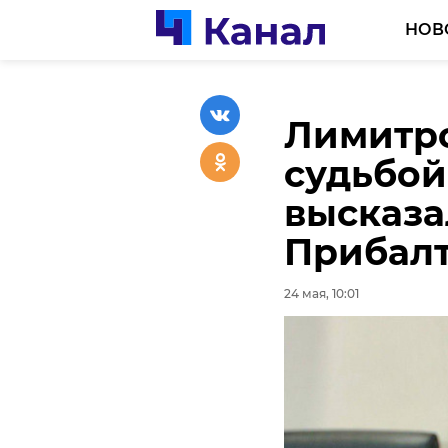
НОВ
Лимитр
Госэкон
судьбой
выявили
высказа
наруши
Прибалт
перевоз
24 мая, 10:01
23 мая, 17:53