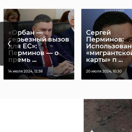
«Орбан —
Сергей
‹
серьезный вызов
Перминов:
для ЕС»:
Использован
Перминов — о
«мигрантско
премь ...
карты» п ...
14 июля 2024, 12:38
20 июля 2024, 10:30