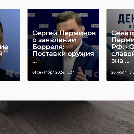
Сергей Перминов
Сенат
о заявлении
Перми
ие
Борреля:
РФ: «
й
Поставки оружия
славо
...
зна ...
01 сентября 2024, 15:34
26 июля, 13: