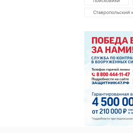
поисковики
строительство
Ставропольский 
‹
Погода в
Почти без
Ленобласти 29
дождей и до 
июля: В среду
градусов: по
ждут ливни, гро ...
в Ленобла ...
28 июля, 16:08
29 июля, 09:13