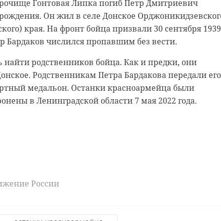
м представили хорошо продуманную концепцию
 урочище Гонтовая Липка погиб Петр Дмитриевич
й застройки, которая не стремится выжать
а рождения. Он жил в селе Донское Орджоникидзевског
з территории. Члены градсовета тепло
кого) края. На фронт бойца призвали 30 сентября 1939
предложения разработчиков. Некоторые
етр Бардаков числился пропавшим без вести.
медведей Ленобласти
ные решения еще предстоит доработать:
брачный период
 найти родственников бойца. Как и предки, они
ать дворы более удобными для жителей. Другой
онское. Родственникам Петра Бардакова передали его
ласти активизировались медведи: у косолапых начался гон - брачны
ный момент - строительство жилья и
й момент медведи активно перемещаются по лесу, делая так
ртный медальон. Останки красноармейца были
вую тропу». Огромного хозяина леса удалось запечатлеть биологу
 инфраструктуры синхронизировано. На
 Всеволожском районе благодаря видеоловушке.
онены в Ленинградской области 7 мая 2022 года.
пе разработчики предлагают построить школу,
ю с детским садом.
Евгений Барановский, зампред Правительства
Ленинградской области
сти
погода
вижение России