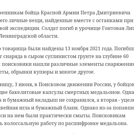
 в Ленинградской области ожидается облачная с
, градостроительный совет Ленинградской области
да. Местами пройдут кратковременные дожди, а
проект планировки территории для деревни Малое Вер
твенникам бойца Красной Армии Петра Дмитриевича
а в регионе немного опустится.
. В населенном пункте предлагается построить пять
его личные вещи, найденные вместе с останками при
этажной застройкой, культурным центром,
ой экспедиции. Солдат погиб в урочище Гонтовая Ли
-Петербурге покажут от +17 до +19 градусов. В
мплексом и образовательными учреждениями.
Ленинградской области.
я от +15 до +20 градусов.
х кварталов - 72 гектара. Согласно проекту, в Малом
о товарища были найдены 13 ноября 2021 года. Погибш
ий специалист «Центра Фобос» Михаил Леус,
ться 240 тысяч «квадратов» жилья. В четырехэтажны
т снаряда в сыром суглинистом грунте на глубине 60
условия в регионе будет формировать тыловая часть
 742 человека. Для жителей предусмотрено возведени
м поисковики нашли различные элементы снаряжени
-западный 4-9 м/с. Атмосферное давление составит 76
го центра на 810 мест и физкультурного комплекса с
ты, обрывки купюры и многое другое.
ормы.
не также появится футбольное поле, две школы на 825
их сада на 255 и 210 мест.
ницу, 3 июня, в Поисковом движении России, у бойцо
 характер погоды изменится мало. Ленинградскую обла
две бакелитовые капсулы смертных медальонов. Одн
ди, а температура окажется около нормы.
верг, 2 июня, в правительстве Ленинградской области
а и бумажный вкладыш не сохранился, а вторая - уцел
 реализовать в четыре этапа. Социальные объекты
вейная игла и бумажный бланк. Однако из-за попавш
зу же.
иси на нем были практически смыты. Поисковикам
ь колоссальную работу по расшифровке медальона.