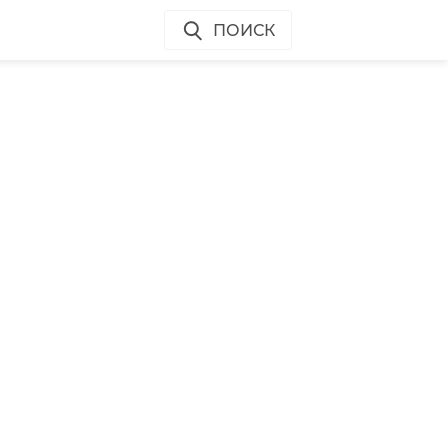
ПОИСК
ся
и