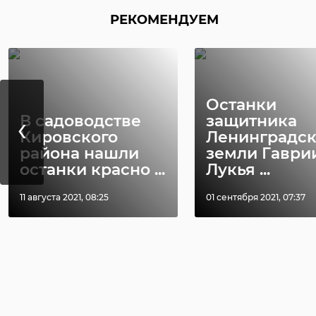
РЕКОМЕНДУЕМ
Останки
‹
В садоводстве
защитника
Кировского
Ленинградс
района нашли
земли Гаври
останки красно ...
Лукья ...
11 августа 2021, 08:25
01 сентября 2021, 07:37