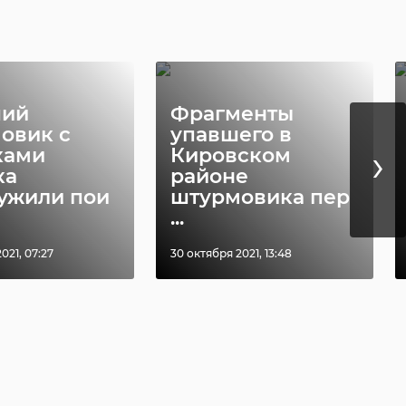
ший
Фрагменты
овик с
упавшего в
›
ками
Кировском
ка
районе
ужили пои
штурмовика пер
...
021, 07:27
30 октября 2021, 13:48