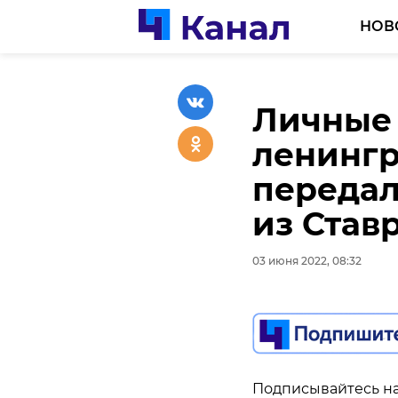
НОВ
Личные
Кратко
В Малом
ленингр
прохлад
пять жи
передал
3 июня
малоэта
из Став
03 июня 2022, 08:10
03 июня 2022, 07:47
03 июня 2022, 08:32
Подписывайтесь на
Подписывайтесь на
Подписывайтесь на