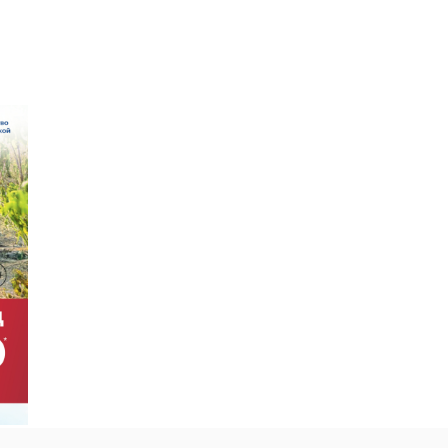
›
но и тепло:
Погода в
 в
Ленобласти 31
ласти 30
июля: В пятницу
ждут грозу и ...
14
30 июля, 17:15