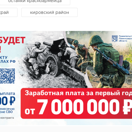
останки красноармейца
градсовет
малое верево
край
кировский район
Погода в
Солнеч
+23
Ленобласти 30
погода
года
июля: В четверг
Леноб
ждут туман и ...
июня
29 июля, 15:01
30 июля, 09: