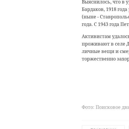
Сегодня на
Выяснилось, что в
малоэтажно
Бардаков, 1918 год
максимум и
(ныне - Ставропольс
встретили 
года. С 1943 года П
У бурых 
планировоч
начался 
Активистам удалось
нужно сдел
проживают в селе Д
В Ленинградской об
положитель
период. В настоящи
личные вещи и сме
называемую «поиско
социальной
Павлу Глазкову во
торжественно захор
первом эта
совмещенну
Фото: рexels.com
погода в ленобла
Фото: Поисковое д
РЕКОМЕНДУЕМ