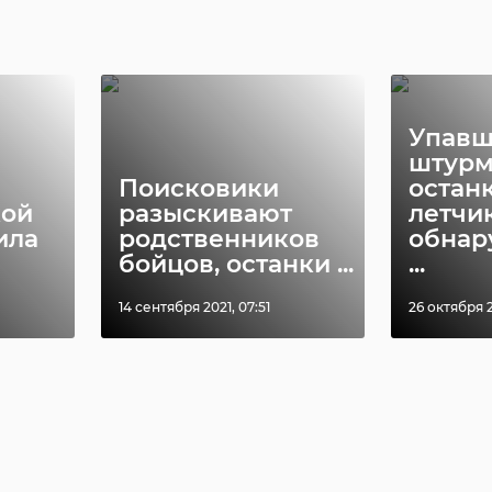
Упав
штурм
Поисковики
остан
кой
разыскивают
летчи
ила
родственников
обнар
бойцов, останки ...
...
14 сентября 2021, 07:51
26 октября 2