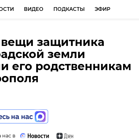
ОСТИ
ВИДЕО
ПОДКАСТЫ
ЭФИР
 вещи защитника
временные дожди и
 Верево могут появит
адской земли
а: погода в Ленобласт
лых кварталов с
и его родственникам
жной застройкой
рополя
 нас в
 нас в
 нас в