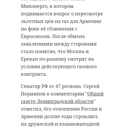
"Вместе нам удается
Минэнерго, в котором
добиваться
поднимается вопрос о пересмотре
результатов,
льготных цен на газ для Армении
проводить
на фоне её сближения с
Евросоюзом. После обмена
адаптацию и
заявлениями между сторонами
укреплять
стало понятно, что Москва и
уверенность ребят,
Ереван по-разному смотрят на
формировать новые
условия действующего газового
активности и
контракта.
дружбу",
- подчеркнул Сергей
Сенатор РФ от 47 региона Сергей
Перминов.
Перминов в комментарии "
Общей
газете Ленинградской области
"
отметил, что отношения России и
В субъекте выстроена
Армении долгие годы строились
эффективная система грантовой
на дружеской и взаимовыгодной