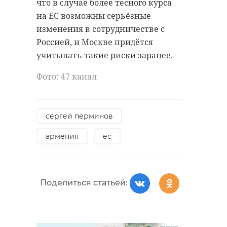
что в случае более тесного курса
болеем в финале за
на ЕС возможны серьёзные
наш проект по
изменения в сотрудничестве с
реабилитационному
Россией, и Москве придётся
плаванию для детей с
учитывать такие риски заранее.
ОВЗ. Важно, чтобы о
нем знали люди, —
Фото: 47 канал
это тоже в помощь",
- заключил сенатор.
сергей перминов
армения
ес
Фото: 47 канал
Поделиться статьей:
сергей перминов
меняем мир вместе
добро для всех