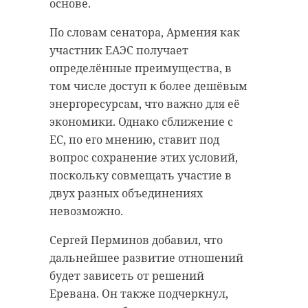
поддержки, в центре которой —
основе.
забота о человеке, нуждающихся
По словам сенатора, Армения как
категориях, закрытие острых для
участник ЕАЭС получает
них вопросов, работа с
определённые преимущества, в
сообществами, направленные
том числе доступ к более дешёвым
действия.
энергоресурсам, что важно для её
экономики. Однако сближение с
ЕС, по его мнению, ставит под
"Наши региональные
вопрос сохранение этих условий,
практики получают
поскольку совмещать участие в
заслуженное
двух разных объединениях
внимание на
невозможно.
федеральном уровне,
достойно
Сергей Перминов добавил, что
показывают себя в
дальнейшее развитие отношений
будет зависеть от решений
конкурсах. И
Еревана. Он также подчеркнул,
конечно, мы все