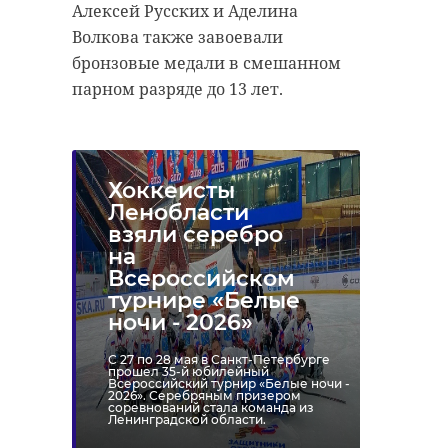
Алексей Русских и Аделина
Волкова также завоевали
бронзовые медали в смешанном
парном разряде до 13 лет.
Хоккеисты
Ленобласти
взяли серебро
на
Всероссийском
турнире «Белые
ночи - 2026»
С 27 по 28 мая в Санкт-Петербурге
прошел 35-й юбилейный
Всероссийский турнир «Белые ночи -
2026». Серебряным призером
соревнований стала команда из
Ленинградской области.