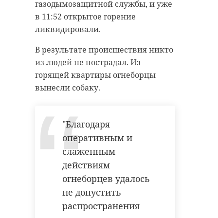
газодымозащитной службы, и уже
основном обслуживать
в 11:52 открытое горение
Всеволожский и Кировский
ликвидировали.
районы.
В результате происшествия никто
Совместно с действующим
из людей не пострадал. Из
комплексом "Кингисепп" он
горящей квартиры огнеборцы
позволит обрабатывать около 80%
вынесли собаку.
отходов региона. "Рахья" станет
вторым проектом регионального
оператора по созданию
"Благодаря
современных мощностей для
оперативным и
переработки ТКО при поддержке
слаженным
областного правительства и ППК
действиям
"РЭО".
огнеборцев удалось
не допустить
распространения