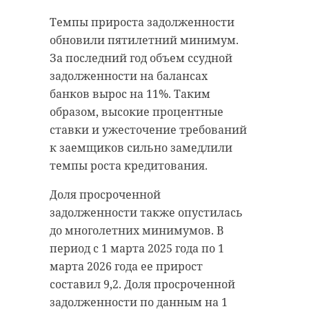
апреля, в пресс-службе
виновными в хищении чужого
губернатора и правительства 47
Темпы прироста задолженности
имущества.
региона, в ближайшие годы в
обновили пятилетний минимум.
Ленобласти планируется
Приговор чиновникам вынесли во
За последний год объем ссудной
поэтапное закрытие всех
вторник, 28 апреля. Установлено,
задолженности на балансах
полигонов твердых бытовых
что сотрудники администраций с
банков вырос на 11%. Таким
отходов и замена их комплексами
использованием служебного
образом, высокие процентные
по переработке. Новый объект
положения похитили земельный
ставки и ужесточение требований
станет частью этой системы и
участок площадью более 37,8
к заемщиков сильно замедлили
должен снизить нагрузку на
тысячи квадратных метров,
темпы роста кредитования.
окружающую среду за счет
расположенный в городском
Доля просроченной
переработки и повторного
поселении имени Морозова.
задолженности также опустилась
использования отходов.
Каждого из подсудимых
до многолетних минимумов. В
Председатель комитета
приговорили к наказанию в виде
период с 1 марта 2025 года по 1
госэконадзора Ленинградской
лишения свободы сроком на
марта 2026 года ее прирост
области Рамила Агаева
четыре года условно. Они также
составил 9,2. Доля просроченной
подчеркнула, что проект "Рахья"
выплатят штрафы в размере 400
задолженности по данным на 1