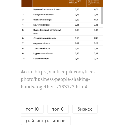
максимальную
пользу из отходов и
минимизировать их
негативное
воздействие на
окружающую среду.
Губернатор
Ленинградской
области Александр
Фото: https://ru.freepik.com/free-
Дрозденко всегда
photo/business-people-shaking-
выступал и
hands-together_2753723.htm#
выступает за
закрытие
действующих
топ-10
топ-6
бизнес
полигонов, заменяя
рейтинг регионов
их современными