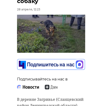
собаку
повышения
28 апреля, 12:23
экологической
культуры населения.
Всё это не только
повысит уровень
экологической
безопасности, но и
сформирует
современную,
эффективную
систему обращения с
отходами, что
Подписывайтесь на нас в
отвечает интересам
жителей и
сохранению природы
В деревне Загривье (Сланцевский
Ленинградской
район Ленинградской области)