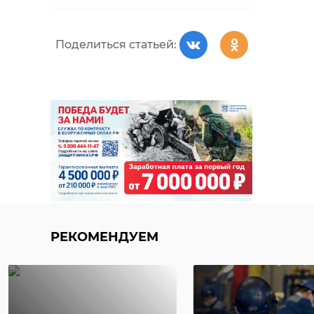
комплексами по
переработке отходов.
Поделиться статьей:
Это позволит
существенно
сократить объёмы
захоронения,
уменьшить риск
загрязнения почв и
подземных вод,
повысить долю
перерабатываемых
фракций и вернуть
РЕКОМЕНДУЕМ
ценные ресурсы в
хозяйственный
оборот. Благодаря
современным