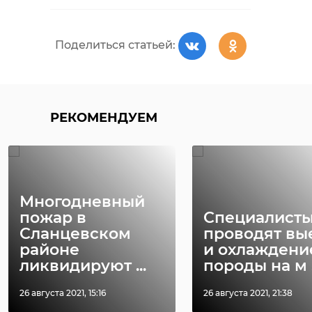
Поделиться статьей:
В Ленобласти в
Эконадзор в
популярных
под контрол
местах сброса
ситуацию с
отходов уста ...
химикатами в 
РЕКОМЕНДУЕМ
13 сентября 2023, 20:24
25 апреля 2025, 09:35
Многодневный
пожар в
Специалист
Сланцевском
проводят вы
районе
и охлаждени
ликвидируют ...
породы на м .
26 августа 2021, 15:16
26 августа 2021, 21:38