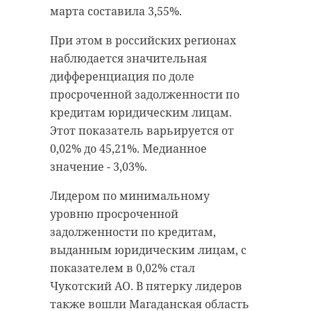
реализуется с соблюдением всех
тысяч рублей. Чиновники также
марта составила 3,55%.
экологических и строительных
не смогут занимать должности в
При этом в российских регионах
норм. По ее словам, цель
органах власти и местного
наблюдается значительная
комплекса — извлекать
самоуправления на два года.
дифференциация по доле
максимум пользы из отходов и
Приговоры суда в законную силу
просроченной задолженности по
минимизировать их вредное
не вступили, - уточнили в
кредитам юридическим лицам.
воздействие на природу региона.
Объединенной пресс-службе судов
Этот показатель варьируется от
Переход на КПО позволит
Ленинградской области.
0,02% до 45,21%. Медианное
сократить объемы захоронения
значение - 3,03%.
мусора, снизить риск загрязнения
В Сосновом
Лидером по минимальному
почв и воды, увеличить долю
Бору раскрыли
уровню просроченной
переработки и развивать
схему хищения
задолженности по кредитам,
денег,
раздельный сбор отходов,
выданным юридическим лицам, с
предназначенных
формируя более современную
на создание
показателем в 0,02% стал
систему обращения с отходами в
велодорожки
Чукотский АО. В пятерку лидеров
интересах жителей
также вошли Магаданская область
Ленинградской области.
В городе Сосновый Бор возбудили