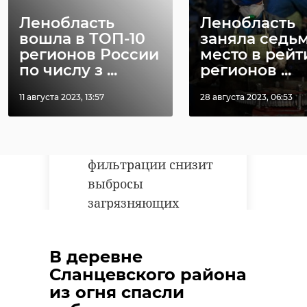
технологиям
Ленобласть
Ленобласть
мониторинга и
вошла в ТОП-10
заняла седь
автоматизации мы
регионов России
место в рейт
усилим контроль за
по числу з ...
регионов ...
обращением с
11 августа 2023, 13:57
28 августа 2023, 06:53
отходами, а
применение систем
газоочистки и
фильтрации снизит
выбросы
загрязняющих
веществ в
атмосферу. Кроме
В деревне
того, будут созданы
Сланцевского района
условия для развития
из огня спасли
раздельного сбора и