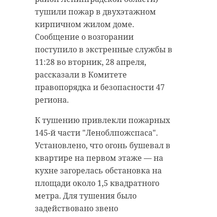
области",
тушили пожар в двухэтажном
- отметила
кирпичном жилом доме.
председатель
Сообщение о возгорании
Комитета
поступило в экстренные службы в
госэконадзора 47
11:28 во вторник, 28 апреля,
рассказали в Комитете
региона Рамила
правопорядка и безопасности 47
Агаева.
региона.
К тушению привлекли пожарных
Как ранее писал 47 канал, в
145-й части "Леноблпожспаса".
Ленинградской области
Установлено, что огонь бушевал в
стартовало строительство
квартире на первом этаже — на
комплекса по переработке
кухне загорелась обстановка на
отходов "Рахья". Новый объект
площади около 1,5 квадратного
будет перерабатывать до 300
метра. Для тушения было
тысяч тонн твердых
задействовано звено
коммунальных отходов в год и в