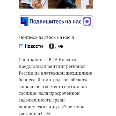
Подписывайтесь на нас в
Подписывайтесь на нас в
Подписывайтесь на нас в
В Ленинградской области
началось строительство
комплекса по переработке
Всеволожский городской суд
Специалисты РИА Новости
отходов "Рахья" — одного из
вынес приговоры заместителю
представили рейтинг регионов
первых объектов в рамках
главы администрации по
России по платежной дисциплине
перехода 47 региона от
архитектуре и управлению
бизнеса. Ленинградская область
полигонного захоронения мусора
имуществом Морозовского
заняла шестое место в итоговой
к современной системе
поселения К. и заместителю главы
таблице: доля просроченной
переработки.
администрации по строительству
задолженности среди
и ЖКХ Всеволожского района К.
юридических лиц в 47 региона
Как
рассказали
во вторник, 28
Чиновников признали
составила 0,5%.