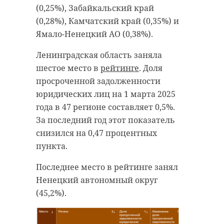
уголовное дело о мошенничестве
(0,25%), Забайкальский край
после выявленной схемы хищения
денежных средств, предназначенных
(0,28%), Камчатский край (0,35%) и
на строительство велодорожки в
населенном пункте. Об этом
Ямало-Ненецкий АО (0,38%).
"Новые проекты
сообщила пресс-служба ОМВД России
по г. Сосновый Бор Ленинградской
области.
будут реализованы с
Ленинградская область заняла
соблюдением всех
шестое место в
рейтинге
. Доля
экологических и
Фото: https://ru.freepik.com/free-
просроченной задолженности
photo/closeup-gavel-judgement-
строительных норм.
юридических лиц на 1 марта 2025
concept_2807378.htm#
Один из первых в
года в 47 регионе составляет 0,5%.
очереди - комплекс
За последний год этот показатель
снизился на 0,47 процентных
по переработке
суд
всеволожский район
пункта.
отходов «Рахья» -
значимый шаг для
Последнее место в рейтинге занял
экологии
Ненецкий автономный округ
Поделиться статьей:
Ленинградской
(45,2%).
области. Цель этого
проекта — извлечь