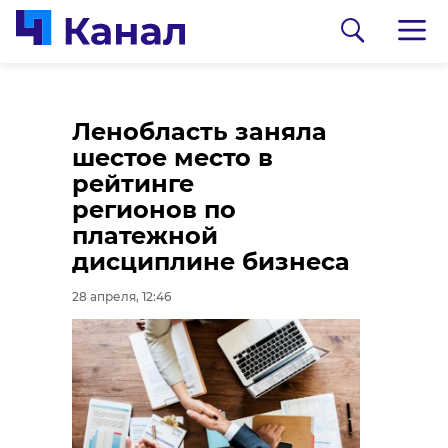
В Ленобласти усилят
Чиновники из
Ленобласть заняла
контроль за
Всеволожского
шестое место в
обращением с
района получили
рейтинге
отходами
условные сроки за
регионов по
хищение земельного
платежной
28 апреля, 11:58
участка
дисциплине бизнеса
28 апреля, 11:56
28 апреля, 12:46