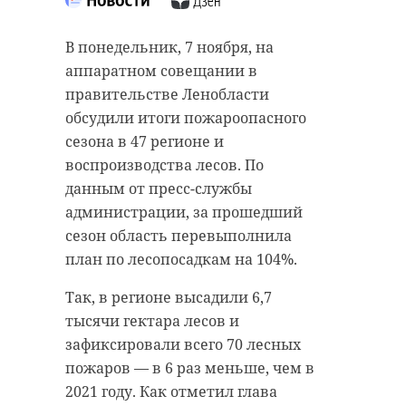
Губернатор Ленобласти Александр
Около 200 семей в Подпорожье в
В понедельник, 7 ноября, на
Дрозденко дал поручение
скором времени получат ключи от
аппаратном совещании в
объединить диспетчерские
новых квартир взамен
правительстве Ленобласти
службы ЖКХ в регионе в единую
аварийного жилья. В
обсудили итоги пожароопасного
систему. Пробный запуск сервиса
понедельник, 7 ноября, пресс-
сезона в 47 регионе и
намерены провести сначала в
служба региональной
воспроизводства лесов. По
Гатчинском и Всеволожском
администрации сообщила о
данным от пресс-службы
районах. Об этом в понедельник, 7
достройке двух домов для
администрации, за прошедший
ноября, сообщает пресс-служба
расселения 530 человек.
сезон область перевыполнила
региональной администрации.
Разрешение на ввод в
план по лесопосадкам на 104%.
эксплуатацию уже выдал
Система поможет оперативно
Так, в регионе высадили 6,7
Госстройнадзор 47 региона.
собирать всю информацию и
тысячи гектара лесов и
реагировать на жалобы жителей.
В пятиэтажных домах на
зафиксировали всего 70 лесных
Как отметил глава региона, если
проспекте Кирова расположилось
пожаров — в 6 раз меньше, чем в
новая диспетчерская служба
135 и 60 квартир. В первый дом
2021 году. Как отметил глава