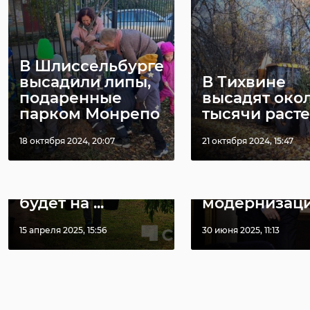
РЕКОМЕНДУЕМ
В Шлиссельбурге
высадили липы,
В Тихвине
подаренные
высадят око
парком Монрепо
тысячи раст
Крупные
18 октября 2024, 20:07
21 октября 2024, 15:47
субботники
Александр
Ленобласти
Дрозденко д
впервые можно
поручения п
будет на ...
модернизации
15 апреля 2025, 15:56
30 июня 2025, 11:13