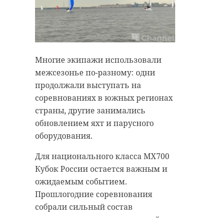
тихвин
семинар
Поделиться статьей:
Многие экипажи использовали
межсезонье по-разному: одни
продолжали выступать на
соревнованиях в южных регионах
страны, другие занимались
обновлением яхт и парусного
оборудования.
Фото: https://vk.com/wall-
Для национального класса MX700
217193984_831
Кубок России остается важным и
ожидаемым событием.
Прошлогодние соревнования
бокситогорск
собрали сильный состав
спецоперация