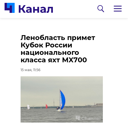
В зоне СВО погиб
В Тихвине педагоги
Ленобласть примет
житель
обсудили работу с
Кубок России
Бокситогорска
"особыми" детьми
национального
Николай Павленко
класса яхт MX700
15 мая, 12:24
15 мая, 11:36
15 мая, 11:56