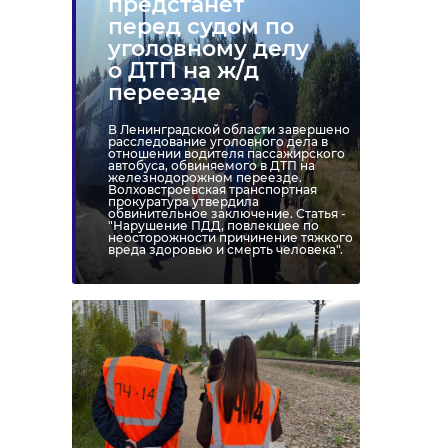
предстанет
перед судом по
уголовному делу
о ДТП на ж/д
переезде
В Ленинградской области завершено
расследование уголовного дела в
отношении водителя пассажирского
автобуса, обвиняемого в ДТП на
железнодорожном переезде.
Волховстроевская транспортная
прокуратура утвердила
обвинительное заключение. Статья -
"Нарушение ПДД, повлекшее по
неосторожности причинение тяжкого
вреда здоровью и смерть человека".