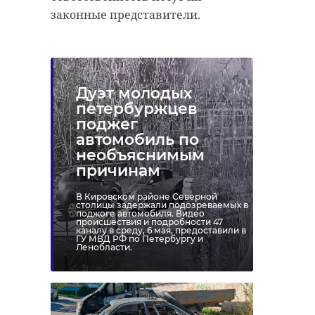
законные представители.
Дуэт молодых
петербуржцев
поджег
автомобиль по
необъяснимым
причинам
В Кировском районе Северной
столицы задержали подозреваемых в
поджоге автомобиля. Видео
происшествия и подробности 47
каналу в среду, 6 мая, предоставили в
ГУ МВД РФ по Петербургу и
Ленобласти.