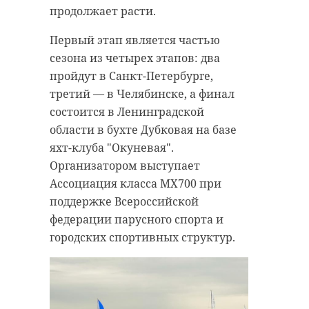
выполнении боевых задач.
занятия, занятия с
продолжает расти.
Соболезнования родным и
первоклассниками и работу над
близким воина выразили в
Первый этап является частью
педагогическими кейсами.
сообществе «Бокситогорский
сезона из четырех этапов: два
район #Мывместе» ВКонтакте.
Главная задача таких встреч —
пройдут в Санкт-Петербурге,
создание среды, в которой каждый
третий — в Челябинске, а финал
Церемония прощания с Николаем
ребенок, независимо от
состоится в Ленинградской
Павленко состоится 16 мая в 10:00
особенностей развития, сможет
области в бухте Дубковая на базе
в Храме Покрова Пресвятой
успешно социализироваться и
яхт-клуба "Окуневая".
Богородицы в Бокситогорске.
раскрыть свои способности,
Организатором выступает
Бойца похоронят на местном
отметили в пятницу, 15 мая, в
Ассоциация класса MX700 при
гражданском кладбище.
Комитете общего и
поддержке Всероссийской
профессионального образования
федерации парусного спорта и
Ленинградской области.
городских спортивных структур.
Фото:
https://max.ru/obr_47/AZ4qr3TmIoE