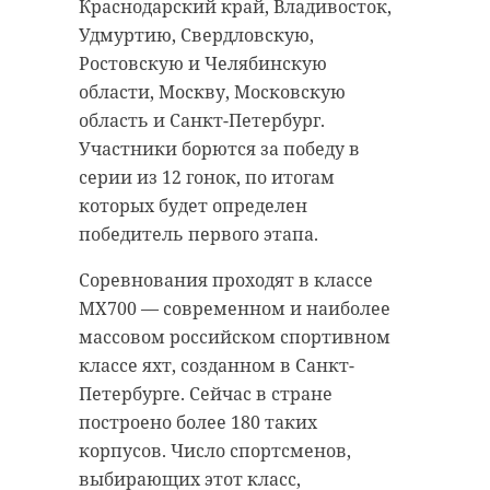
Борской средней школе, а затем
Во время семинара педагоги
Краснодарский край, Владивосток,
проходил срочную службу в
обсудили современные подходы к
Удмуртию, Свердловскую,
Вооруженных силах РФ.
работе с детьми с особыми
Ростовскую и Челябинскую
Ленинградец служил в Волгограде
образовательными
области, Москву, Московскую
в мотострелковых войсках.
потребностями. Участники
область и Санкт-Петербург.
рассмотрели вопросы
Участники борются за победу в
После армии Николай Павленко
ученического самоуправления,
серии из 12 гонок, по итогам
работал в организациях и на
развития волонтерских проектов,
которых будет определен
предприятиях Бокситогорского
интеграции школьных
победитель первого этапа.
района. Он также женился и
медиацентров в проект
воспитывал дочь. В зону СВО
Соревнования проходят в классе
"Хранители истории", а также
мужчина отправился
MX700 — современном и наиболее
поделились опытом работы с
добровольцем, подписав контракт
массовом российском спортивном
"Движением Первых".
в августе 2023 года.
классе яхт, созданном в Санкт-
Практическая часть включала
Петербурге. Сейчас в стране
Николай Юрьевич доблестно нес
открытые занятия для гостей
построено более 180 таких
службу и всегда оставался верным
семинара. Педагоги показали
корпусов. Число спортсменов,
присяге. Он героически погиб при
уроки ритмики, логопедические
выбирающих этот класс,