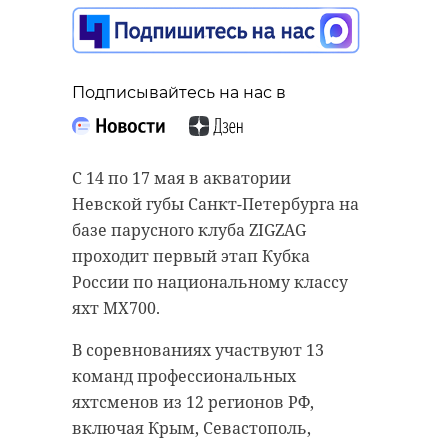
Подписывайтесь на нас в
Подписывайтесь на нас в
Подписывайтесь на нас в
В Тихвинской школе-интернате
При выполнении боевых задач в
прошел региональный семинар-
С 14 по 17 мая в акватории
ходе специальной военной
практикум "Воспитание сердцем:
Невской губы Санкт-Петербурга на
операции героически погиб
профессиональные вызовы и
базе парусного клуба ZIGZAG
житель Бокситогорска Николай
находки советника в работе с
проходит первый этап Кубка
Павленко. Церемония прощания с
"особыми" детьми". В
России по национальному классу
защитником Родины состоится в
мероприятии приняли участие
яхт MX700.
субботу, 16 мая.
специалисты коррекционной
В соревнованиях участвуют 13
педагогики и советники по
Николай Юрьевич Павленко
команд профессиональных
воспитанию из разных районов
родился 27 февраля 1992 года в
яхтсменов из 12 регионов РФ,
региона.
Бокситогорске. Он учился в
включая Крым, Севастополь,