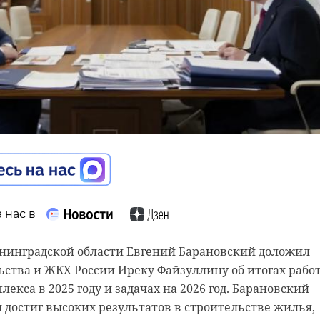
 нас в
 нас в
 нас в
енинградской области Евгений Барановский доложил
е задержали 17-летнюю девушку, которую подозревают
ства и ЖКХ России Иреку Файзуллину об итогах рабо
и пособничестве в убийстве сверстника. Об этом
евные сообщения о пострадавших и погибших при
екса в 2025 году и задачах на 2026 год. Барановский
 следственном управлении СК России по городу Санкт
оемов, ленинградцы продолжают результативно
н достиг высоких результатов в строительстве жилья,
Ночью 21 марта спасатели достали из воды утонувше