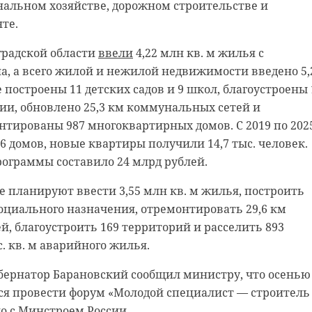
нальном хозяйстве, дорожном строительстве и
а озере Макаровское, а 20 марта — из Авдетовского
сказывал
о задержании 16-летнего юноши, ему
те.
ие в убийстве. В ходе следствия появилась информац
нградской области
ое деяние его подговорила девушка.
ввели
4,22 млн кв. м жилья с
льную службу Ленинградской области
сообщили
о
, а всего жилой и нежилой недвижимости введено 5,
зере Макаровское в районе Каменногорска. Мужчина,
ия, 19 марта у железнодорожной станции Кондакопши
е построены 11 детских садов и 9 школ, благоустроены 
уксировщиком, провалился под лед. Поисково-
не нашли частично расчлененное тело 17-летнего
ии, обновлено 25,3 км коммунальных сетей и
 из Приозерска оперативно прибыл на место. В ночь 
и насильственной смерти. Выяснилось, что 16 марта
тированы 987 многоквартирных домов. С 2019 по 202
бшего было извлечено из воды и передано полиции.
дварительному сговору под вымышленным предлого
46 домов, новые квартиры получили 14,7 тыс. человек.
о знакомого девушки на встречу. Потерпевший приб
ограммы составило 24 млрд рублей.
а озере Авдетовское в Киришском районе
утонул
челове
речи с подозреваемым. Между ними возник конфликт,
 Новой Ладоги 20 марта нашел тело и доставил его на
не планируют ввести 3,55 млн кв. м жилья, построить
о юноша получил ножевые ранения. После этого
 правоохранителям.
социального назначения, отремонтировать 29,6 км
лся спрятать тело.
, благоустроить 169 территорий и расселить 893
ьная служба Ленинградской области напоминает: в
тнего юношу под стражу. В отношении второй
с. кв. м аварийного жилья.
запрет выхода на лед в весенний период. Вылазка на
ется вопрос о мере пресечения.
рхность водоемов в период повышения температуры
убернатор Барановский сообщил министру, что осенью
кую угрозу вашей жизни.
чили судебно-медицинскую экспертизу и проводят
ся провести форум «Молодой специалист — строитель
ий для выяснения всех деталей трагедии.
о с Минстроем России.