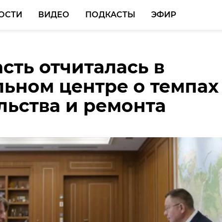
ОСТИ
ВИДЕО
ПОДКАСТЫ
ЭФИР
сть отчиталась в
на 17-летняя
родолжают
ьном центре о темпах
ца 16-летнего убийцы
ваться под лед
льства и ремонта
ском районе
в Ленобласти со
льным исходом