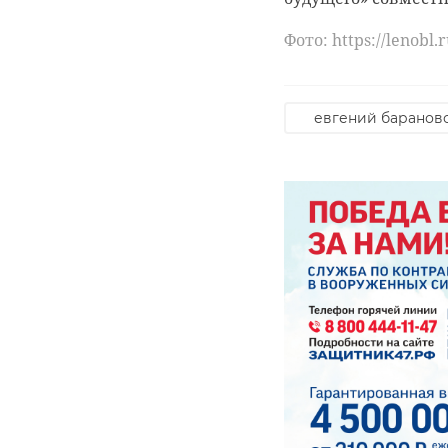
Фото: https://max.r
Фото: https://lenobl.
Фото: https://tvspb.r
nashli-vblizi-stancz
аварийно-спасат
евгений баранов
убийство