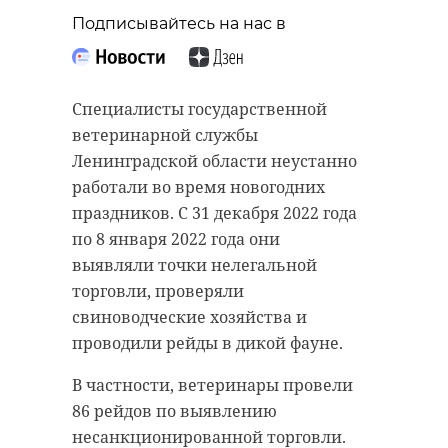
станет точкой конфликта между
Подписывайтесь на нас в
Украиной и Россией.
Мы всегда знали, что,
Специалисты государственной
в конце концов,
ветеринарной службы
Крым войдет в
Ленинградской области неустанно
состав России.
работали во время новогодних
праздников. С 31 декабря 2022 года
Почему? Потому что
по 8 января 2022 года они
народ так хочет.
выявляли точки нелегальной
Международный
торговли, проверяли
закон насчет этого
свиноводческие хозяйства и
говорит ясно и четко:
проводили рейды в дикой фауне.
"Каждый регион
имеет право
В частности, ветеринары провели
определить свою
86 рейдов по выявлению
несанкционированной торговли.
судьбу". Это -