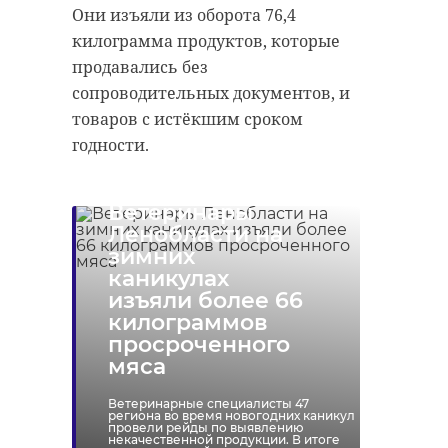
Они изъяли из оборота 76,4
священный принцип
килограмма продуктов, которые
американской
продавались без
внешней политики,
сопроводительных документов, и
есть много примеров,
товаров с истёкшим сроком
когда США
годности.
используют это
право на
Ветеринары
самоопределение
Ленобласти на
против других стран.
зимних
Когда-то обосновано,
каникулах
изъяли более 66
когда-то - не
килограммов
обосновано. Крым -
просроченного
пример, когда все
мяса
четко и понятно:
Ветеринарные специалисты 47
очень много людей
региона во время новогодних каникул
провели рейды по выявлению
хотели быть вместе с
некачественной продукции. В итоге