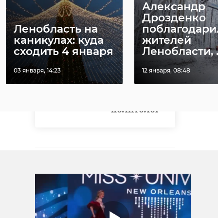
вот что имели они
Александр
ввиду. Мировое
Дрозденко
сообщество должно
Ленобласть на
поблагодари
каникулах: куда
жителей
обратить на это
сходить 4 января
Ленобласти, ..
внимание.
Джон Вароли,
03 января, 14:23
12 января, 08:48
американский
журналист и
политолог
!видео
СВО
крым
Поделиться статьей: