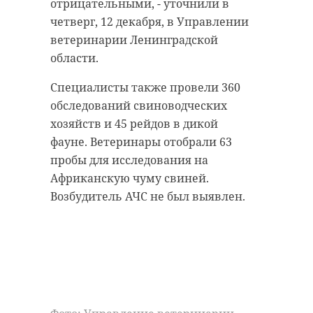
отрицательными, - уточнили в
очевидной ложью.
четверг, 12 декабря, в Управлении
Джон Вароли,
ветеринарии Ленинградской
американский
области.
журналист и
Специалисты также провели 360
политолог
обследований свиноводческих
хозяйств и 45 рейдов в дикой
По мнению Джона Вароли, Запад
фауне. Ветеринары отобрали 63
считает, что народ Крыма надо
пробы для исследования на
перевоспитывать, чтобы они
Африканскую чуму свиней.
полюбили Украину.
Возбудитель АЧС не был выявлен.
Так, в ходе обсуждения Уэсли
Кларк употребил определенные
термины: "реинтеграция" и
"деокупация" Крыма.