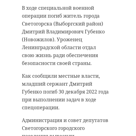
политолог
Первый класс ГИМС МЧС России
В ходе специальной военной
прокомментировал
создали в Ленинградской области.
операции погиб житель города
заявление Уэсли
Он будет работать в
Светогорска (Выборгский район)
Кларка о том, что
Шлиссельбургской школе №1
Дмитрий Владимирович Губенко
Крым вернется в
(Кировский район). Ребят научат
(Новожилов). Уроженец
состав Украины
оказанию медицинской помощи и
Ленинградской области отдал
другим навыкам спасателей.
свою жизнь ради обеспечения
13 января 2023, 11:58
безопасности своей страны.
В классе учатся 19 детей в
возрасте от 11 до 12 лет, -
Как сообщили местные власти,
рассказали в пятницу, 13 января, в
младший сержант Дмитрий
региональном комитете по
Подписывайтесь на нас в
Губенко погиб 30 декабря 2022 года
образованию. Дополнительные
при выполнении задач в ходе
занятия для ребят проводят
спецоперации.
инспекторы Кировского отделения
По словам медиадеятеля, за
Администрация и совет депутатов
ГИМС и сотрудники поисково-
внешне безобидными речами
Светогорского городского
спасательного отряда
скрываются планы по массовым