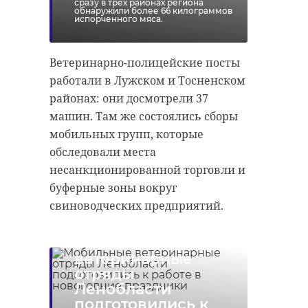
сразу в трех районах региона
Россией.
обнаружили более 66 килограммов
испорченного мяса.
Джон Вароли,
американский
Ветеринарно-полицейские посты
журналист и
работали в Лужском и Тосненском
политолог
районах: они досмотрели 37
машин. Там же состоялись сборы
мобильных групп, которые
Американский журналист и
обследовали места
политолог отметил, что на то, что
несанкционированной торговли и
говорят в Атлантическом альянсе,
буферные зоны вокруг
стоит обратить внимание: это
свиноводческих предприятий.
отражает мнение Пентагона, ЦРУ
и прочих структур. Так, на
Мобильные
минувшем совещании затронули
ветеринарные
судьбу Крыма. Несмотря на то, что
отряды
громкие заявления делали люди в
Ленобласти
подготовились к
отставке, они по-прежнему