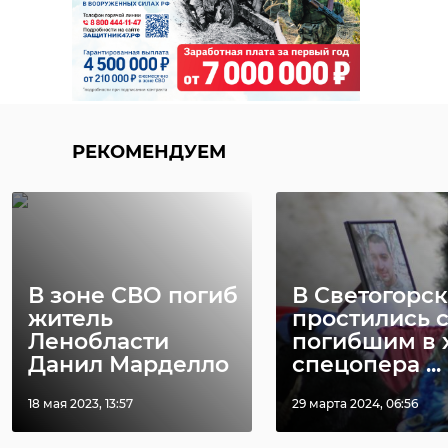
11 декабря 2019, 18:47
03 декабря 2020, 11:44
В последние
несколько месяцев в
США очень активно
обсуждается судьба
РЕКОМЕНДУЕМ
Крыма, как это видят
НАТО и Киев. Они
считают, что они
будут брать Крым
под свой контроль.
В зоне СВО погиб
В Светогорс
Но дальше почему-то
житель
простились 
они не хотят
Ленобласти
погибшим в 
отвечать на вопрос, а
Данил Марделло
спецопера ...
что хочет народ
18 мая 2023, 13:57
29 марта 2024, 06:56
Крыма.
Джон Вароли,