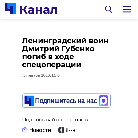
В Шлиссельбургской
Ленинградский воин
школе появился
Дмитрий Губенко
класс ГИМС МЧС
погиб в ходе
России
спецоперации
13 января 2023, 12:24
13 января 2023, 13:10
0:00
/ 0:00
Видео: 47channel
Подписывайтесь на нас в
Подписывайтесь на нас в
Американский
журналист и