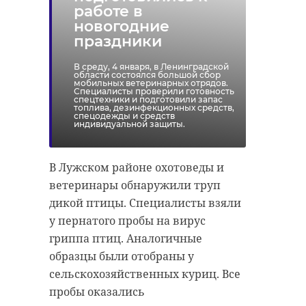
работе в
обладают сильным влиянием.
новогодние
праздники
Уэсли Кларк, отметил Джон
Вароли, считает, что в Крыму
В среду, 4 января, в Ленинградской
живут только переселенцы:
области состоялся большой сбор
мобильных ветеринарных отрядов.
Специалисты проверили готовность
Россия якобы выгнала всех
спецтехники и подготовили запас
топлива, дезинфекционных средств,
коренных жителей.
спецодежды и средств
индивидуальной защиты.
Человек, который, по
В Лужском районе охотоведы и
идее, должен хорошо
ветеринары обнаружили труп
понимать тему,
дикой птицы. Специалисты взяли
почему-то
у пернатого пробы на вирус
гриппа птиц. Аналогичные
занимается
образцы были отобраны у
распространением
сельскохозяйственных куриц. Все
дезинформации. То,
пробы оказались
что он говорил, было