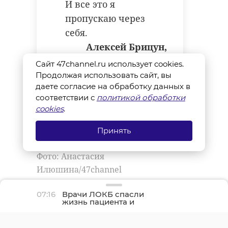
И все это я
пропускаю через
себя.
Алексей Брицун,
глава
Сайт 47channel.ru использует cookies.
администрации
Продолжая использовать сайт, вы
даете согласие на обработку данных в
Волховского района
соответствии с
политикой обработки
Ленинградской
cookies
.
области
Принять
Фото: Анастасия
Илюшина/47channel
07:16
Врачи ЛОКБ спасли
жизнь пациента и
сохранили его легкое
алексей брицун