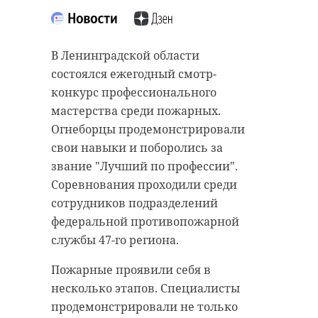
района есть причина,
почему не спать
Индекс промышленного
В Ленинградской области
23 июля 2021, 13:47
производства Ленинградской
состоялся ежегодный смотр-
области в первом полугодии 2021
конкурс профессионального
года составил 107,3%. Наибольший
мастерства среди пожарных.
рост отмечается в текстильной
Огнеборцы продемонстрировали
Подписывайтесь на нас в
сфере, где показатели выросли на
свои навыки и поборолись за
145,2%.
звание "Лучший по профессии".
Соревнования проходили среди
Значительный рост также
Накануне в четверг, 22 июля,
сотрудников подразделений
зафиксирован в полиграфической
исполнилось ровно два года с того
федеральной противопожарной
деятельности (144,1%), обработке
момента, когда Алексей Брицун
службы 47-го региона.
древесины (143,8%), производстве
возглавил администрацию
напитков (141,8%), ремонте и
Пожарные проявили себя в
Волховского района
монтаже машин и оборудования
несколько этапов. Специалисты
Ленинградской области. В рамках
(131,3%) и лекарственных средств
продемонстрировали не только
рабочей поездки он