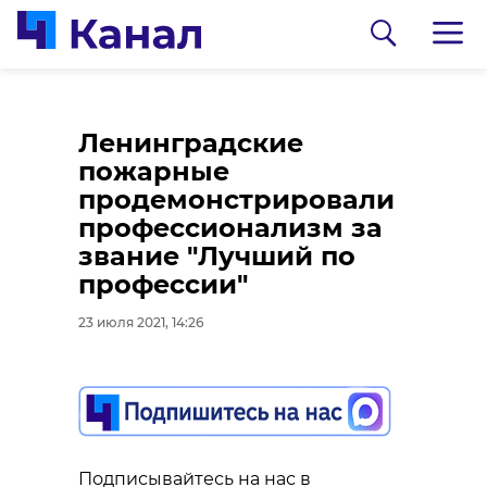
За полгода в
Ленинградские
Ленобласти
пожарные
значительно вырос
продемонстрировали
индекс
профессионализм за
промышленного
звание "Лучший по
производства
профессии"
0:00
/ 0:00
23 июля 2021, 13:56
23 июля 2021, 14:26
Алексей Брицун:
Каждый день у главы
администрации
Подписывайтесь на нас в
Подписывайтесь на нас в