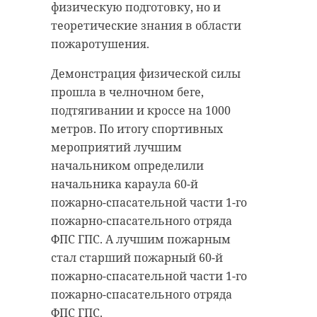
(129%).
физическую подготовку, но и
проинспектировал объекты
теоретические знания в области
благоустройства, осмотрев
Индекс промышленного
пожаротушения.
детские площадки на улицах
производства в сфере обеспечения
Авиационной и Молодежной,
электрической энергией, газом и
Демонстрация физической силы
посетив Старую Ладогу, Новую
паром рост достиг 102,2% по
прошла в челночном беге,
Ладогу, оценив процесс
сравнению с аналогичным
подтягивании и кроссе на 1000
реконструкции проспекта Карла
периодом прошлого года. Среди
метров. По итогу спортивных
Маркса.
обрабатывающих предприятий
мероприятий лучшим
рост достиг 109%.
начальником определили
Как отметил глава
начальника караула 60-й
администрации Волховского
пожарно-спасательной части 1-го
района, за два года была
Для нас важно, что
пожарно-спасательного отряда
проведена серьезная, трудная и
обрабатывающие
ФПС ГПС. А лучшим пожарным
интересная работа. С рабочими
производства, на
стал старший пожарный 60-й
выездами на место - в том числе.
долю которых
пожарно-спасательной части 1-го
пожарно-спасательного отряда
приходится более
ФПС ГПС.
Я регулярно провожу
80%