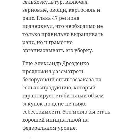
Фото: губернатор Ленинградской
сельхозкультур, включая
области Александр Дрозденко
зерновые, овощи, картофель и
рапс. Глава 47 региона
подчеркнул, что необходимо не
пожароопасный сезон
только правильно выращивать
рапс, но и грамотно
паводки
организовывать его уборку.
Еще Александр Дрозденко
предложил рассмотреть
Поделиться статьей:
белорусский опыт госзаказа на
сельхозпродукцию, который
гарантирует стабильный объем
закупок по цене не ниже
себестоимости. Это могло бы стать
хорошей инициативой на
федеральном уровне.