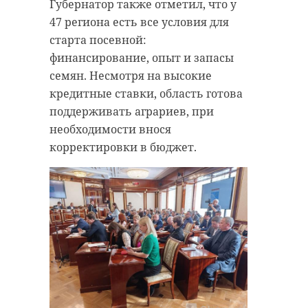
Губернатор также отметил, что у
47 региона есть все условия для
старта посевной:
финансирование, опыт и запасы
семян. Несмотря на высокие
кредитные ставки, область готова
поддерживать аграриев, при
необходимости внося
корректировки в бюджет.
Фото: https://vk.com/wall-
193875743_2734
Софиум
Поделиться статьей: