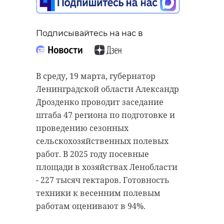
Подписывайтесь на нас в
Подписывайтесь на нас в
Подписывайтесь на нас в
В среду, 19 марта, губернатор
В Центральной избирательной
Ленинградской области Александр
комиссии России наградили
В Ленобласти заранее начали
Дрозденко проводит заседание
победителей Всероссийской
проверку готовности
штаба 47 региона по подготовке и
олимпиады по избирательному
оперативных служб к
проведению сезонных
праву "Софиум".
паводковому и пожароопасному
сельскохозяйственных полевых
сезону. Об этом в среду, 19 марта,
работ. В 2025 году посевные
Диплом первой степени получила
сообщил глава 47 региона
площади в хозяйствах Ленобласти
десятиклассница Ангелина
Александр Дрозденко.
- 227 тысяч гектаров. Готовность
Лебедева из тосненской школы №
техники к весенним полевым
3 имени С. П. Тимофеева. Награду
Лесные пожары в этом году будет
работам оценивают в 94%.
ей вручил заместитель главы ЦИК
мониторить 71 пожарно-