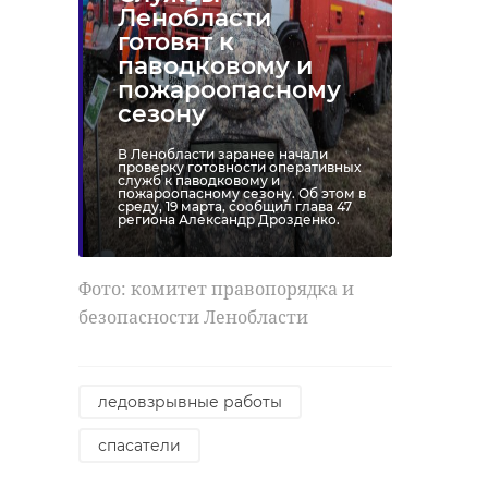
Ленобласти
готовят к
паводковому и
пожароопасному
сезону
В Ленобласти заранее начали
проверку готовности оперативных
служб к паводковому и
пожароопасному сезону. Об этом в
среду, 19 марта, сообщил глава 47
региона Александр Дрозденко.
Фото: комитет правопорядка и
безопасности Ленобласти
ледовзрывные работы
спасатели