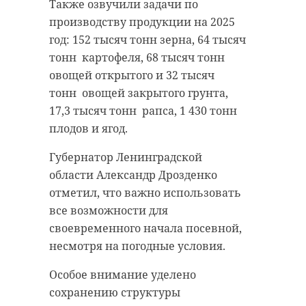
России Николай Булаев.
химическая станция. Установлена
Также озвучили задачи по
147 видеокамера раннего
производству продукции на 2025
Призеров олимпиады включат в
обнаружения возгораний,
год: 152 тысяч тонн зерна, 64 тысяч
государственный ресурс об
покрытие - более 90% лесов,
тонн картофеля, 68 тысяч тонн
одаренных детях.
подчеркнул губернатор. Впереди
овощей открытого и 32 тысяч
Одиннадцатиклассники получат
учения по ликвидации лесных
тонн овощей закрытого грунта,
дополнительные баллы при
пожаров. Кроме того,
17,3 тысяч тонн рапса, 1 430 тонн
поступлении в Университет
сформирована карта зон
плодов и ягод.
имени О. Е. Кутафина, а
повышенного риска
десятиклассников отправят в
Губернатор Ленинградской
возникновения пожаров для
"Артек".
области Александр Дрозденко
особого контроля.
отметил, что важно использовать
После церемонии участников
К ликвидации паводков
все возможности для
пригласили на экскурсию по
привлекут 3 тысячи единиц
своевременного начала посевной,
зданию ЦИК и историческому
техники, 125 плавсредств и 27
несмотря на погодные условия.
центру Москвы.
единиц авиатехники. Подготовлен
Особое внимание уделено
личный состав.
сохранению структуры