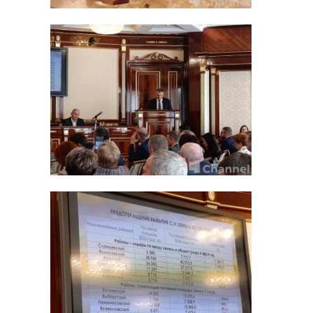
РЕКОМЕНДУЕМ
Десятиклассник
Родион
из Бокситогорска
Добромысло
Родион
Ленобласти 