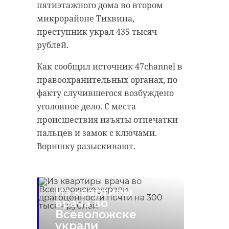
рисунки.
пятиэтажного дома во втором
микрорайоне Тихвина,
Ленинградцы отправили в
преступник украл 435 тысяч
госпиталь одежду, садовые яблоки,
рублей.
вкусности к чаю, одежду и многое
другое. Хозяюшки передали
Как сообщил источник 47channel в
бойцам домашнее варенье,
правоохранительных органах, по
выпечку и аджику. Компания
факту случившегося возбуждено
заботливых женщин связала для
уголовное дело. С места
пациентов шерстяные носки, а
происшествия изъяты отпечатки
художница Валерия создала
пальцев и замок с ключами.
дощечки с рукописными
Воришку разыскивают.
ангелами. Свой вклад внесли и
сосновоборские дети. Они
подготовили для бойцов рисунки
Из квартиры
и письма.
врача во
Всеволожске
На призыв о помощи
украли