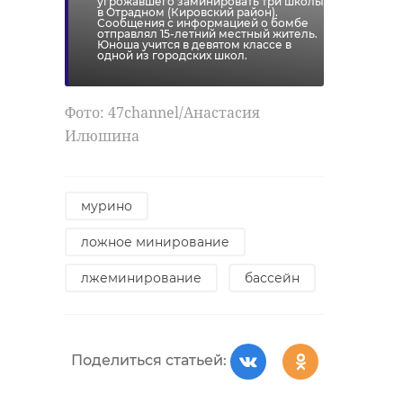
угрожавшего заминировать три школы
в Отрадном (Кировский район).
Сообщения с информацией о бомбе
отправлял 15-летний местный житель.
Юноша учится в девятом классе в
одной из городских школ.
Фото: 47channel/Анастасия
Илюшина
мурино
ложное минирование
лжеминирование
бассейн
Поделиться статьей: