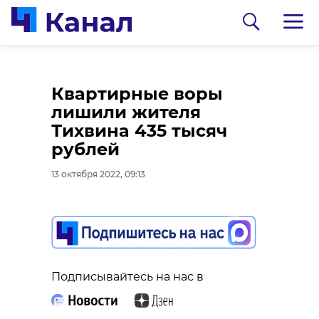
Жители Соснового
Квартирные воры
Бора передали
лишили жителя
гостинцы раненым
Тихвина 435 тысяч
бойцам
рублей
13 октября 2022, 08:27
13 октября 2022, 09:13
Подписывайтесь на нас в
Подписывайтесь на нас в