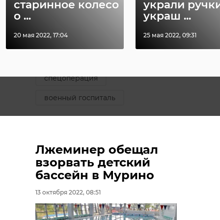
старинное колесо
украли ручки
Фото: Мой Сосновый Бор/
о ...
украш ...
ВКонтакте
20 мая 2022, 17:04
25 мая 2022, 09:31
сосновый бор
спецоперация
военный госпиталь
Поделиться статьей:
Лжеминер обещал
взорвать детский
бассейн в Мурино
13 октября 2022, 08:51