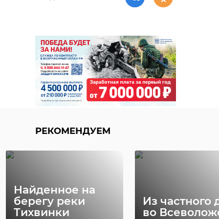
Следующая посылка в военный
госпиталь отправится 27 октября.
К сбору уже присоединились
жители Сахалина и Кубани.
РЕКОМЕНДУЕМ
Найденное на
берегу реки
Из частного 
Тихвинки
во Всеволож