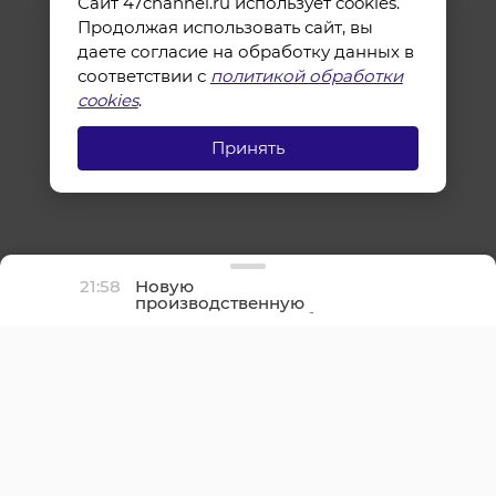
Сайт 47channel.ru использует cookies.
Продолжая использовать сайт, вы
даете согласие на обработку данных в
соответствии с
политикой обработки
cookies
.
Принять
21:58
Новую
производственную
площадку птицефабрики
«Роскар» в Выборгском
районе подключили к
газу