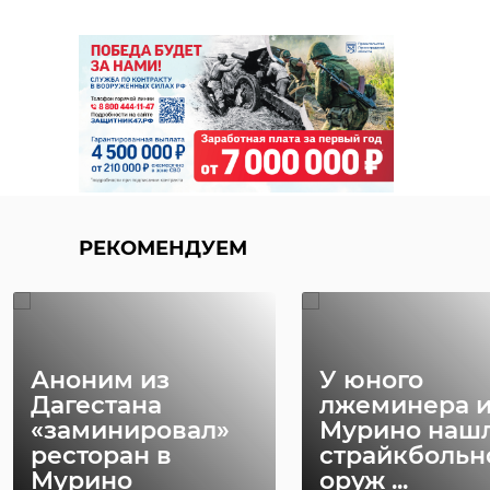
РЕКОМЕНДУЕМ
Аноним из
У юного
Дагестана
лжеминера и
«заминировал»
Мурино наш
ресторан в
страйкбольн
Мурино
оруж ...