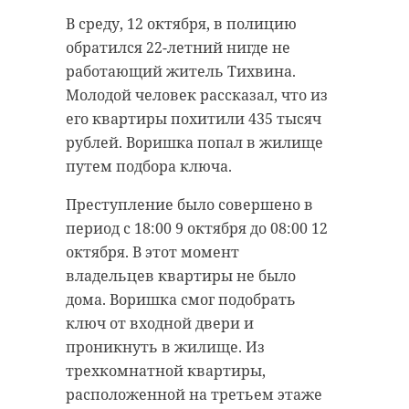
Жители Соснового Бора
В среду, 12 октября, в полицию
продолжают заботиться о
обратился 22-летний нигде не
военнослужащих, получивших
работающий житель Тихвина.
ранения в ходе спецоперации.
Молодой человек рассказал, что из
Недавно они доставили в военный
его квартиры похитили 435 тысяч
госпиталь Санкт-Петербурга
рублей. Воришка попал в жилище
очередную посылку с подарками и
путем подбора ключа.
необходимыми вещами.
Преступление было совершено в
Гостинцев оказалось так много,
период с 18:00 9 октября до 08:00 12
что на их отправку у волонтеров
октября. В этот момент
ушло четыре дня. В коробках -
владельцев квартиры не было
нужные и приятные подарки для
дома. Воришка смог подобрать
бойцов, проходящих лечение,
ключ от входной двери и
одежда для выписывающихся
проникнуть в жилище. Из
мужчин, а также письма со
трехкомнатной квартиры,
словами поддержки и детские
расположенной на третьем этаже