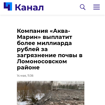
Полиция раскрыла
Фельдшеры
Компания «Аква-
поножовщину в
Всеволожской
Марин» выплатит
Волхове
подстанции за
более миллиарда
напряженную смену
рублей за
14 мая, 10:50
спасали пациентов с
загрязнение почвы в
судорогами,
Ломоносовском
инсультом и
районе
инфарктом
14 мая, 11:36
14 мая, 10:33