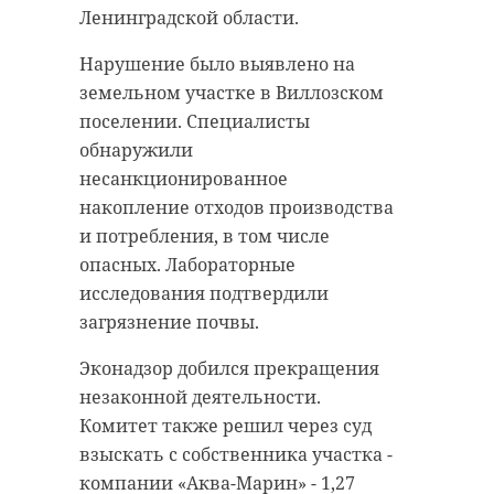
полиция изъяла нож. По факту
помощи Александр Бабенко и
Ленинградской области.
причинения тяжкого вреда
медицинская сестра-анестезист
здоровью было возбуждено
Нарушение было выявлено на
Софья Решунова. Рассказ
уголовное дело.
земельном участке в Виллозском
публикует Станция скорой
поселении. Специалисты
помощи Ленинградской области в
Во вторник, 12 мая, сотрудники
обнаружили
MAX.
полиции задержали нападавшего
несанкционированное
на проспекте Державина в
Во время одной из поездок бригаду
накопление отходов производства
Волхове. Преступником оказался
остановили водители легкового
и потребления, в том числе
41-летний мужчина, - рассказали в
автомобиля, которые попросили
опасных. Лабораторные
пресс-службе регионального ГУ
срочно помочь 18-летнему юноше
исследования подтвердили
МВД.
с сильными судорогами. Медики
загрязнение почвы.
оказали ему первую помощь
Ведется следствие.
Эконадзор добился прекращения
прямо в машине, поставили
незаконной деятельности.
капельницу и доставили
Комитет также решил через суд
пациента в больницу.
взыскать с собственника участка -
Нетрезвый
Следующий срочный вызов
компании «Аква-Марин» - 1,27
утренний