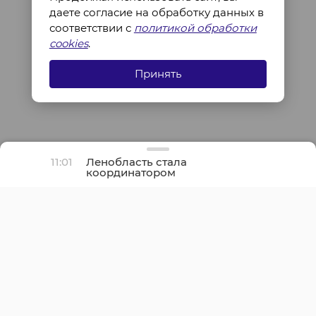
даете согласие на обработку данных в
соответствии с
политикой обработки
cookies
.
Принять
11:01
Ленобласть стала
координатором
межрегионального
семинара по подготовке
общественных
наблюдателей Северо-
Запада