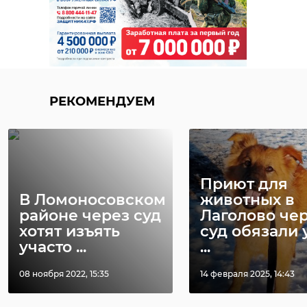
РЕКОМЕНДУЕМ
Приют для
В Ломоносовском
животных в
районе через суд
Лаголово че
хотят изъять
суд обязали 
участо ...
...
08 ноября 2022, 15:35
14 февраля 2025, 14:43