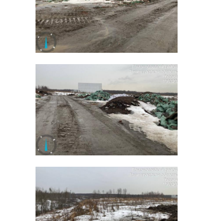
прочувствовать, что
же это такое - работа
на скорой",
- поделилась
медицинская сестра-
анестезист
Всеволожской
подстанции скорой
помощи Софья
Решунова.