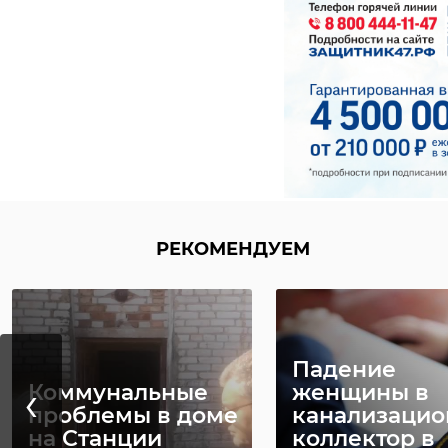
РЕКОМЕНДУЕМ
В Ленинград
‹
Охотника
области
оштрафовали на
помощника
400 тысяч рублей
машиниста
за убийство ...
приговор ...
РЕКОМЕНДУЕМ
18 сентября 2020, 17:48
13 мая 2021, 15:58
Падение
‹
Коммунальные
женщины в
проблемы в доме
канализаци
на Станции
коллектор в