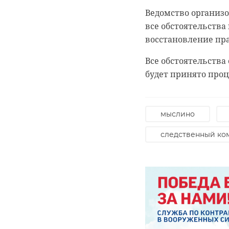
александр бастр
Ведомство организо
суд
все обстоятельств
восстановление пра
Все обстоятельства
будет принято про
мыслино
следственный ко