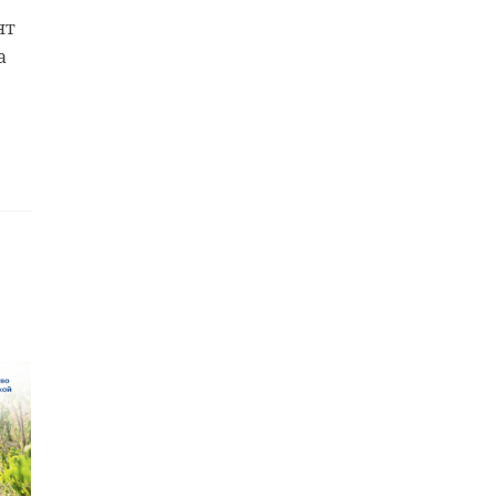
ят
а
.