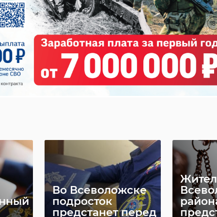
ской
Житель
Винов
Лодейного Поля
смерт
получил год
авари
колонии за
предс
нетрезв ...
судом .
26 февраля 2024, 13:13
31 января 202
Жител
Во Всеволожске
Всево
онный
подросток
район
предстанет перед
предс