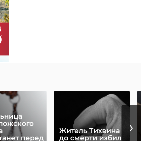
ница
Гендиректор
›
ельной
фирмы из
и
Ленобласти
танет перед
предстанет перед
..
суд ...
5, 11:59
10 октября 2025, 08:24
ьница
›
ложского
а
Житель Тихвина
танет перед
до смерти избил