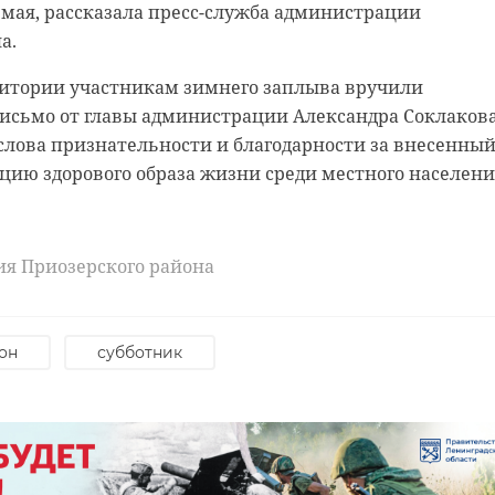
 7 мая, рассказала пресс-служба администрации
а.
ритории участникам зимнего заплыва вручили
исьмо от главы администрации Александра Соклакова
слова признательности и благодарности за внесенны
цию здорового образа жизни среди местного населени
ия Приозерского района
он
субботник