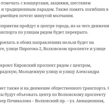
т отмечать с концертами, акциями, шествием
а и традиционным парадом. Также память погибших в
армейцев почтят минутой молчания.
жестокое обращение с животными
оприятия пройдут в центре города, из-за чего движен
нспорта по улицам рядом будет перекрыто.
0 проехать в обоих направлениях нельзя будет на
е, улице Пирогова-2, Волховском проспекте и улице
ерекроют Кировский проспект рядом с центром,
градскую, Молодежную улицу и улицу Александра
ет также и на движение общественного транспорта. 
бусы будут объезжать центр по Волховскому проспекту
вер Почивалова – Волховский пр. – ул. Авиационная,