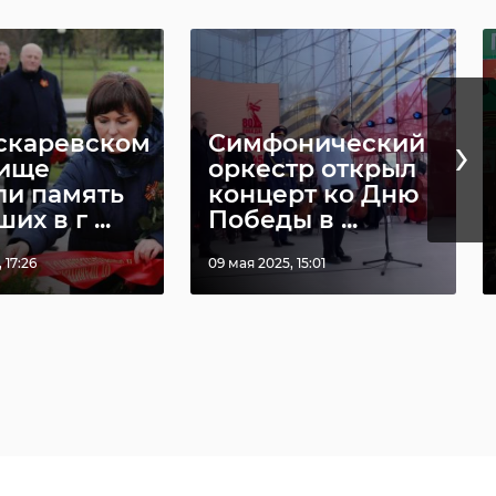
›
скаревском
Симфонический
ище
оркестр открыл
ли память
концерт ко Дню
их в г ...
Победы в ...
 17:26
09 мая 2025, 15:01