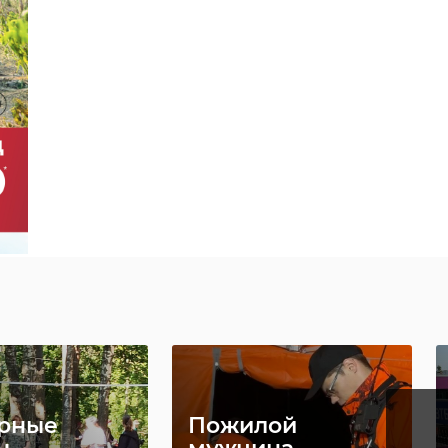
рные
Пожилой