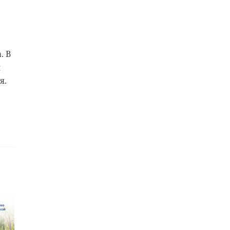
. В
й
я.