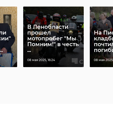
В Ленобласти
ли
прошел
На Пи
сии"
мотопробег "Мы
кладб
Помним!" в честь
почти
.
...
погибш
08 мая 2025, 16:24
08 мая 2025,