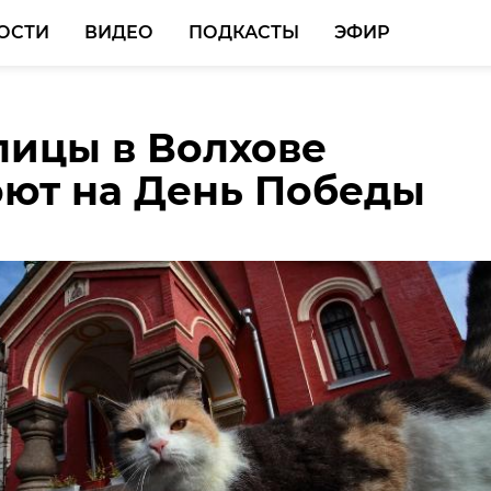
ОСТИ
ВИДЕО
ПОДКАСТЫ
ЭФИР
лицы в Волхове
 петербуржец зверск
ют на День Победы
лся с черепахой на
у прохожих в парке
вка
 нас в