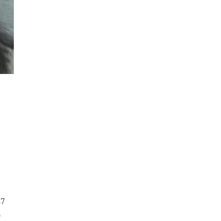
. У
л
ся
яет
ал
47
в