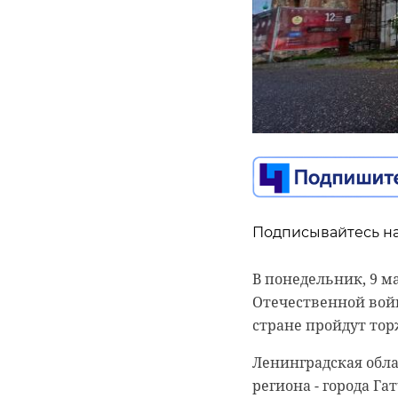
Житель Петербурга 
пруда в парке Ма
черепаху. Сначала о
проблему, то живот
в группе "ДТП и ЧП/
На кадрах можно з
специальных перчат
Подписывайтесь на
животное. Действи
неизвестно. Дальн
В понедельник, 9 ма
неизвестны.
Отечественной войн
стране пройдут то
Подходить к мужчин
издалека с помощь
Ленинградская обл
региона - города Га
Фото: ДТП и ЧП Сан