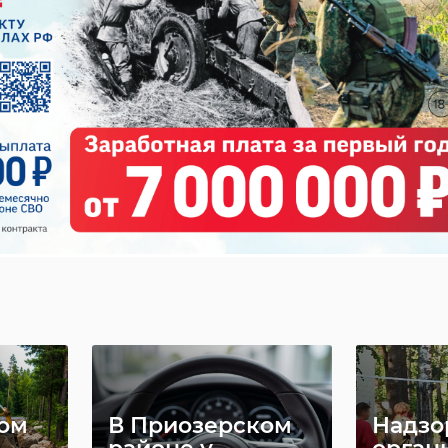
ом
В Приозерском
Надзо