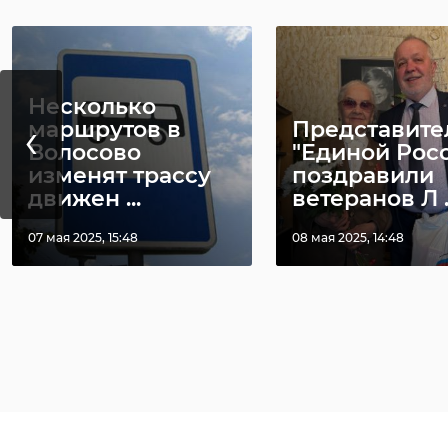
Несколько
‹
маршрутов в
Представите
Волосово
"Единой Рос
изменят трассу
поздравили
движен ...
ветеранов Л ..
07 мая 2025, 15:48
08 мая 2025, 14:48