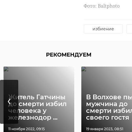
погода в ленобла
Фото: Вaltphoto
В Ленинградской о
ранее неоднократн
пенсионерки.
избиение
Фото: Вaltphoto
РЕКОМЕНДУЕМ
грабеж
РЕКОМЕНДУЕМ
‹
Житель Гатчины
В Волхове п
до смерти избил
мужчина до
человека у
смерти изби
железнодор ...
своего гостя
Школьник из
‹
Бокситогорска
Следователи
11 ноября 2022, 09:15
19 января 2023, 08:51