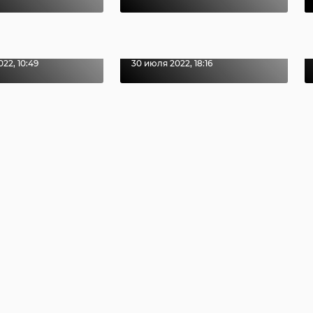
друг украли
летних
т у
школьника стали
нер ...
фиг ...
22, 10:49
30 июля 2022, 18:16