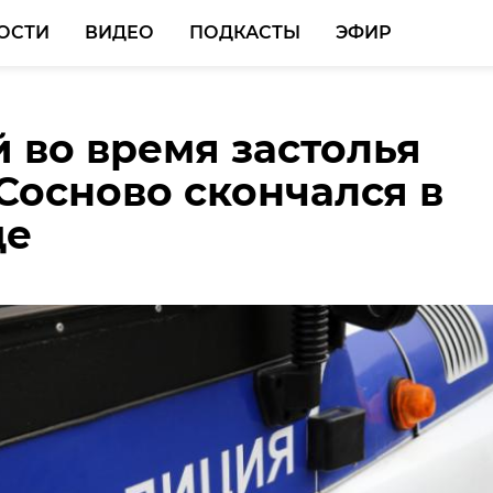
ОСТИ
ВИДЕО
ПОДКАСТЫ
ЭФИР
 во время застолья
известных ограбили
дний день января
Сосново скончался в
ка в Волхове
сть ждут дожди и
це
я температура