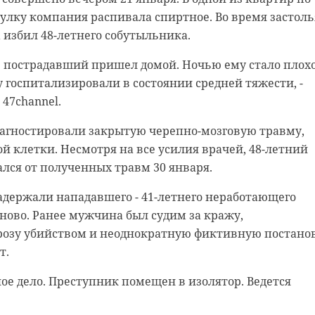
я.
улку компания распивала спиртное. Во время застоль
огрев окажется слегка ограничен, в регионе вновь мож
избил 48-летнего собутыльника.
ордный максимум.
 совершено на территории лесопарка имени
чнил источник 47channel. В поздний час ученик 10 клас
 пострадавший пришел домой. Ночью ему стало плохо
оставляет +5 градусов. Как сообщил ведущий специали
знакомой девушкой.
 госпитализировали в состоянии средней тяжести, -
л Леус, предыдущий рекорд был установлен в 2016 год
 47channel.
о обратилась в полицию. Решается вопрос о возбужде
нваря погоду в регионе сформирует передняя часть
кольник не запомнил примет грабителей.
иагностировали закрытую черепно-мозговую травму,
егося над Прибалтикой. Ветер юго-западный 3-8 м/с.
ой клетки. Несмотря на все усилия врачей, 48-летний
е составит 761 мм рт. ст., что около нормы.
лся от полученных травм 30 января.
я, Ленобласть вновь ждут дожди, в середине ночи
адержали нападавшего - 41-летнего неработающего
ый снег. Температура воздуха составит от 0 до +2
ново. Ранее мужчина был судим за кражу,
розу убийством и неоднократную фиктивную постано
pik.com/free-ai-image/rainy-day-raindrops-surface-
т.
#
ое дело. Преступник помещен в изолятор. Ведется
стка ограбила
рку в Гатчине