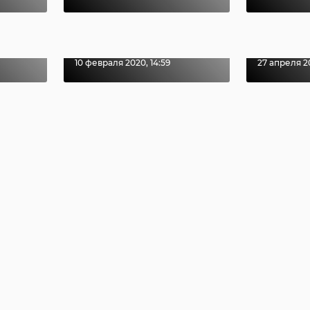
овное
неизвестный
и его 
у
избил слесаря и
серван
лишил его т ...
пенсио
10 февраля 2020, 14:59
27 апреля 20