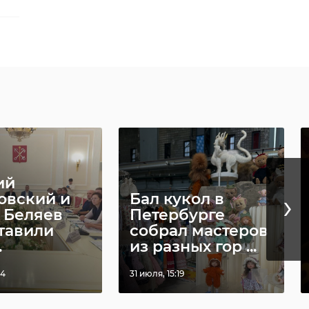
и
ль
ий
›
овский и
Бал кукол в
 Беляев
Петербурге
тавили
собрал мастеров
.
из разных гор ...
04
31 июля, 15:19