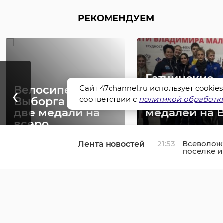
РЕКОМЕНДУЕМ
Гатчинские
‹
Сайт 47channel.ru использует cookie
Велосипедист из
скалолазы
соответствии с
политикой обработки
Выборга завоевал
завоевали ш
две медали на
медалей на 
всеро ...
...
21:53
Всеволожс
Лента новостей
07 июля 2023, 13:35
26 февраля, 07:14
поселке и
отремонт