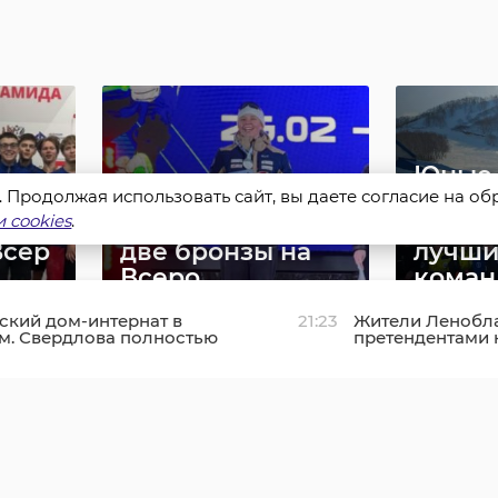
Юные
s. Продолжая использовать сайт, вы даете согласие на о
Горнолыжница из
горно
 cookies
.
есть
Ленобласти взяла
Леноб
Всер
две бронзы на
лучши
Всеро ...
команд
кий дом-интернат в
21:23
Жители Ленобла
03 марта, 07:13
10 марта, 11:
м. Свердлова полностью
претендентами 
ируют осенью
"Знание.Премия