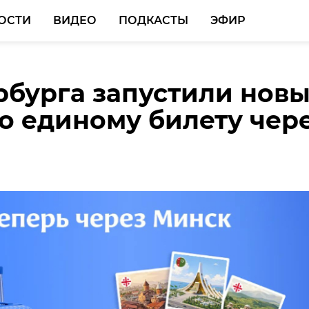
ОСТИ
ВИДЕО
ПОДКАСТЫ
ЭФИР
рбурга запустили нов
щик из Выборга
о единому билету чер
 на всероссийских
ваниях