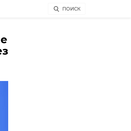
ПОИСК
ые
ез