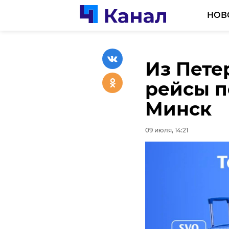
НОВ
Из Пете
Велогон
рейсы п
победил
Минск
соревно
09 июля, 14:21
09 июля, 13:13