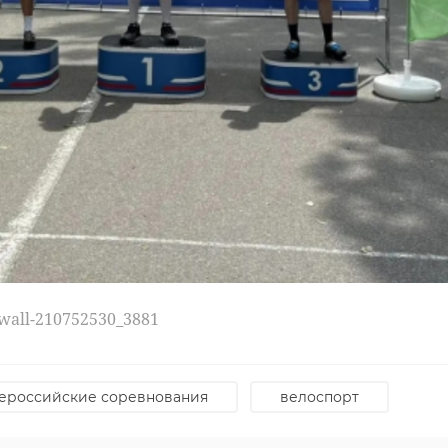
/wall-210752530_3881
ероссийские соревнования
велоспорт