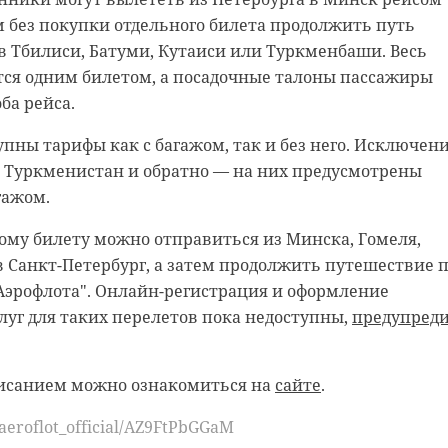
ем без покупки отдельного билета продолжить путь
первенства России прошла гонка-критериум. Спортсме
в Тбилиси, Батуми, Кутаиси или Туркменбаши. Весь
ворита» финишировал в шаге от пьедестала. Арсений
ся одним билетом, а посадочные талоны пассажиры
ертое место, - рассказали в региональном Центре
 нас в
ба рейса.
овки.
упны тарифы как с багажом, так и без него. Исключен
ских соревнованиях в индивидуальной гонке на врем
бласти сотрудники транспортной полиции задержали
в Туркменистан и обратно — на них предусмотрены
лометров ленинградец занял второе место. Арсений
рые перевозили крупную партию наркотиков, выдава
гажом.
пернику из Орловской области всего 11 секунд.
абочих.
ному билету можно отправиться из Минска, Гомеля,
остоялась групповая гонка на 42 километра. За нескол
едвигались по Московской и Ленинградской областям
в Санкт-Петербург, а затем продолжить путешествие 
велогонщик из Ленобласти вступил в напряженную
ь", оборудованном проблесковыми маячками, дорожн
Аэрофлота". Онлайн-регистрация и оформление
телем Краснодарского края. В итоге, Арсений Кожухов
же знаками и надписями, создававшими видимость
уг для таких перелетов пока недоступны,
предупред
о уловка не помогла скрыться от полицейских.
автомобиля сотрудники транспортной полиции
исанием можно ознакомиться на
сайте
.
шка с брикетами растительного вещества. Экспертиз
 более 19 кг гашиша. Кроме того, служебная собака нашл
/aeroflot_official/AZ9FtPbGGaM
где находилось свыше 25 килограммов амфетамина.