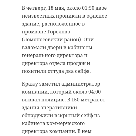
В пятницу, 19 мая, в
В четверг, 18 мая, около 01:50 двое
Ленинградской области ожидается
неизвестных проникли в офисное
Эксперты сервиса «hh.ru»
переменная облачность. В регионе
здание, расположенное в
проанализировали свыше 8 тысяч
обойдется без осадков, а
промзоне Горелово
вакансий в Ленинградской
солнечные лучи начнут
(Ломоносовский район). Они
области и выявили ТОП-10
постепенно прогревать
взломали двери в кабинеты
предложений с самой высокой
пришедшие в регион холодные
генерального директора и
зарплатой. Больше всего в 47
воздушные массы.
директора отдела продаж и
регионе готовы платить
похитили оттуда два сейфа.
В Санкт-Петербурге температура
директорам, врачам, геодезистам
воздуха составит от +15 до +17
Кражу заметил администратор
и ведущим инженерам.
градусов. В Ленинградской области
компании, который около 04:00
Лидером рейтинга стала вакансия
термометры покажут от +13 до +18
вызвал полицию. В 150 метрах от
директора по производству с
градусов. В частности, в Волхове
здания оперативники
зарплатой от 300 тысяч рублей «на
ожидается +14 градусов. В Выборге
обнаружили вскрытый сейф из
руки». На втором месте - вакансия
и Лодейном Поле синоптики
кабинета коммерческого
коммерческого директора.
обещают около +15 градусов. В
директора компании. В нем