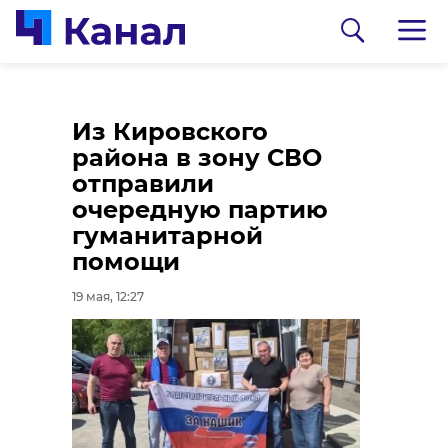
Над территорией
Из Кировского
Ленобласти сбили
района в зону СВО
два БПЛА
отправили
очередную партию
19 мая, 12:09
гуманитарной
помощи
0:00
/ 0:00
19 мая, 12:27
Видео: УФСБ России по городу Санкт-
Петербургу и Ленинградской области
ФСБ задержала