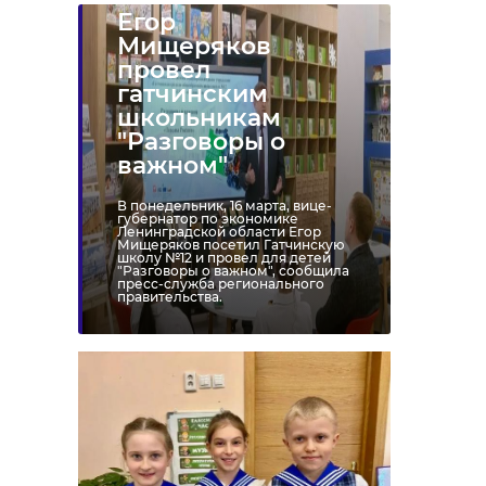
Егор
Мищеряков
провел
гатчинским
школьникам
"Разговоры о
важном"
В понедельник, 16 марта, вице-
губернатор по экономике
Ленинградской области Егор
Мищеряков посетил Гатчинскую
школу №12 и провел для детей
"Разговоры о важном", сообщила
пресс-служба регионального
правительства.