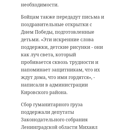
часу утра. В 11:34 стало известно,
необходимости.
добровольно переводил деньги
что силы ПВО сбили один
американской некоммерческой
беспилотник в небе над
Бойцам также передадут письма и
организации, которую считают
Ленобластью.
поздравительные открытки с
связанной с деятельностью
Днем Победы, подготовленные
против безопасности России.
Александр Дрозденко
детьми. «Эти искренние слова
Правоохранители установили этот
предупредил жителей о
поддержки, детские рисунки - они
факт в ходе оперативно-
возможном понижении скорости
как луч света, который
розыскных мероприятий.
мобильного интернета.
пробивается сквозь трудности и
напоминает защитникам, что их
Следственной службой УФСБ
ждут дома, что ими гордятся», -
России по Петербургу и
написали в администрации
Ленинградской области заведено
Кировского района.
уголовное дело по статье
"Финансирование экстремистской
Сбор гуманитарного груза
Над
деятельности". Наказание
поддержали депутаты
Ленобластью
предусматривает до 8 лет
сбили один
Законодательного собрания
лишения свободы.
БПЛА
Ленинградской области Михаил