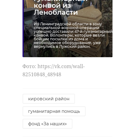
конвой из
- отметили в пресс-
Ленобласти
РЕКОМЕНДУЕМ
служба Управления
ФСБ России по
Из Ленинградской области в зону
специальной военной операции
успешно доставили 47-й гуманитарный
городу Санкт-
конвой. Волонтеры, которые везли
бойцам посылки из дома и
Петербургу и
необходимое оборудование, уже
вернулись в Лужский район.
Ленинградской
В небе над
области.
В Ленобласти
Ленобласть
Фото: https://vk.com/wall-
уничтожили 36
сбили четыр
82510848_48948
беспилотников
БПЛА
27 марта, 07:15
17 апреля, 06:26
уфсб
росгвардия
кировский район
гуманитарная помощь
Поделиться статьей:
фонд «За наших»