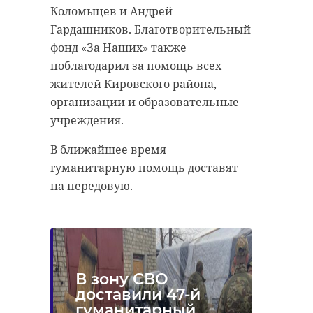
Коломыцев и Андрей
Утром во вторник, 19 мая, силы ПВО
сбили один беспилотный летательный
Гардашников. Благотворительный
"Лицо, причастное к
аппарат над территорией
Ленинградской области. Об этом в 11:34
фонд «За Наших» также
сообщил губернатор Александр
организации данной
Дрозденко в своем telegram-канале.
поблагодарил за помощь всех
противоправной
жителей Кировского района,
деятельности,
организации и образовательные
Фото: PrintScreen видео МО РФ о
задержано и
учреждения.
работе систем ПВО/Архив
заключено под
В ближайшее время
стражу. В настоящее
гуманитарную помощь доставят
время проводится
БПЛА
сбили беспилотник
на передовую.
дальнейший
атака беспилотников
комплекс
следственных
действий и
Поделиться статьей:
оперативно-
В зону СВО
розыскных
доставили 47-й
гуманитарный
мероприятий",