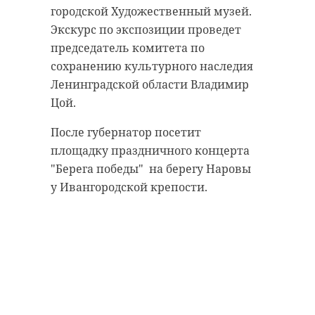
Администрация Сланцевского
городской Художественный музей.
района выразили благодарность
ивангород
9 мая
Экскурс по экспозиции проведет
всем участником акции, а также
председатель комитета по
день победы
поздравила всех ленинградцев и
сохранению культурного наследия
россиян с Днем Победы.
Ленинградской области Владимир
Цой.
Поделиться статьей:
!видео
день победы
После губернатор посетит
площадку праздничного концерта
9 мая
"Берега победы" на берегу Наровы
у Ивангородской крепости.
Поделиться статьей: