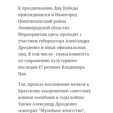
"Песни Победы". Местные
активисты, ансамбли, а также
В церемонии возложения венка
К празднованию Дня Победы
хоры и юнармейцы исполнили
также приняли участие
присоединился и Ивангород
легендарную песню "День
руководитель Следственного
(Кингисеппский район
Победы" на воинском захоронении
комитета Ленобласти, генерал-
Ленинградской области).
"Северная окраина".
лейтенант юстиции Сергей Сазин
Мероприятия здесь проходят с
и зампредседателя правительства
участием губернатора Александра
Среди исполнителей оказались
47 региона по строительству и
Дрозденко и иных официальных
коллективы детской музыкальной
ЖКХ Евгений Барановский.
лиц. В том числе - главы комитета
школы, хор Sforzando, вокальный
по сохранению культурного
коллектив "Созвездие", детский
В честь 78-й годовщины Победы
наследия 47 региона Владимира
вокальный ансамбль "NEW-тон", а
советского народа в Великой
Цоя.
также хор Сланцевской школы №1
Отечественной войне в городе
"Русичи", коллективы Культурно-
запланировали праздничный
Так, прошло возложение венков к
досугового центра: Народный хор
концерт "Берега Победы".
Братскому захоронению советских
русской песни имени Ефремова и
воинов погибших в годы войны.
Фото: 47channel
К. Худяковой и многие другие.
Также Александр Дрозденко
осмотрит "Музейное агентство",