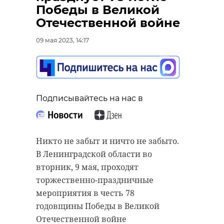
коллективы в
Победы в Великой
Сланцах исполнили
Отечественной войне
В Ивангороде в День Победы
песню "День
прошла торжественная
Победы" на
09 мая 2023, 14:17
церемония возложения венка на
мемориале
воду в память о погибших
"Северная окраина"
солдатах в годы Великой
09 мая 2023, 14:06
Отечественной войны. Со сцены
Подписывайтесь на нас в
на Иваногородском променаде с
важным праздником местных
жителей поздравили главы
Никто не забыт и ничто не забыто.
местных администраций и гости
Подписывайтесь на нас в
В Ленинградской области во
города.
вторник, 9 мая, проходят
торжественно-праздничные
В важный праздник 9 Мая
мероприятия в честь 78
творческие коллективы города
годовщины Победы в Великой
Сланцы присоединились к акции
Отечественной войне