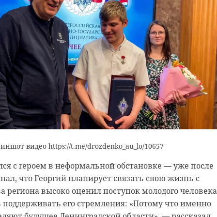
ого
Манул Шу
В Лен
повзрослел: в
зоопа
овитс
Ленинградский
перво
зоопарк везут н ...
ману ..
22 декабря 2025, 21:45
05 марта, 21:
иншот видео https://t.me/drozdenko_au_lo/10657
ся с героем в неформальной обстановке — уже после
нал, что Георгий планирует связать свою жизнь с
ва региона высоко оценил поступок молодого человека
 поддерживать его стремления: «Потому что именно
еляют будущее Ленинградской области», — рассказал