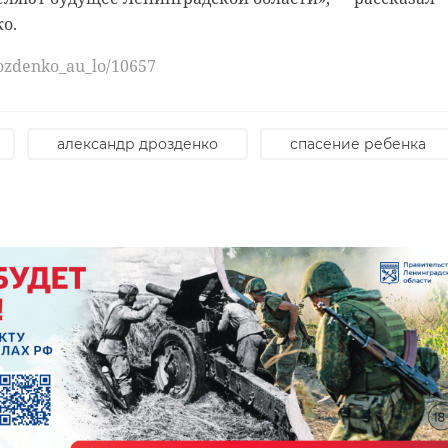
о.
rozdenko_au_lo/10657
александр дрозденко
спасение ребенка