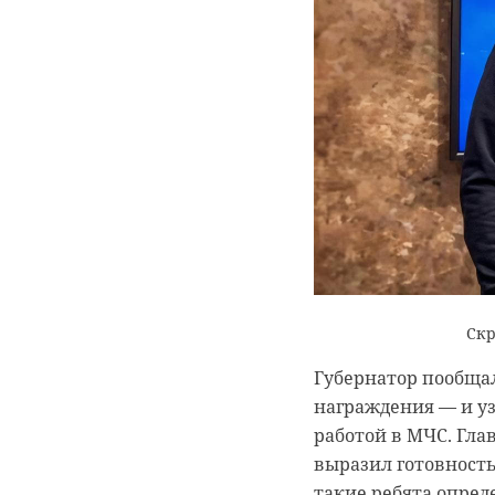
Манул Шу из
‹
Манул Шу из
Ленинградск
Ленинградского
зоопарка
зоопарка активно
успешно гот
набирает ...
...
14 октября 2024, 12:36
05 ноября 2025, 22:00
Скр
Губернатор пообщал
награждения — и уз
работой в МЧС. Гла
выразил готовность
такие ребята опред