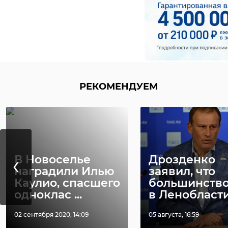
РЕКОМЕНДУЕМ
‹
В Новоселье
Дрозденко
наградили Илью
заявил, что
Каулио, спасшего
большинство
одноклас ...
в Ленобласти 
02 сентября 2020, 14:09
05 августа, 16:59