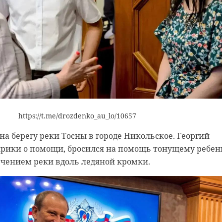
андартные методы тренировки через решетку. Сотрудн
войти в вольер, чтобы наладить контакт. После родов
ои занятия с человеком.
атерью до полугода, после чего их начнут отселять. Ку
тво, позднее решит куратор вида. Сотрудники зоопар
му размножению краснокнижных манулов.
ео https://max.ru/mashmoyka/AZ67KsCXeIE
https://t.me/drozdenko_au_lo/10657
на берегу реки Тосны в городе Никольское. Георгий
ленинградский зоопарк
крики о помощи, бросился на помощь тонущему ребен
ечением реки вдоль ледяной кромки.