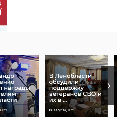
андр
В Ленобласти
›
енко
обсудили
л награды
поддержку
телям
ветеранов СВО и
ласти
их в ...
09:37
06 августа, 11:39