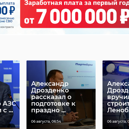
Александр
Алекс
Дрозденко
Дрозд
рассказал о
вручи
 АЗС
подготовке к
строи
с ...
праздно ...
Леноб
06 августа, 06:54
06 августа, 