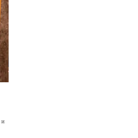
›
инградском
Ленинградский
рке прошло
зоопарк показал
е свидание
подросших котят
.
манула ...
15
15 июня, 20:30
 и