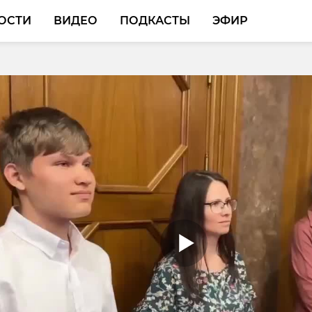
ОСТИ
ВИДЕО
ПОДКАСТЫ
ЭФИР
бурге задержан
 за груз мороженой
наркотиками