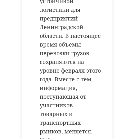
устойчивой
социальные сети
логистики для
РЕКОМЕНДУЕМ
молодежь
предприятий
Ленинградской
области. В настоящее
Поделиться статьей:
время объемы
перевозки грузов
На Муринской
Во Всеволо
сохраняются на
дороге автобус
районе
въехал в
отъезжающи
уровне февраля этого
бетономешалку
остановки авт
года. Вместе с тем,
информация,
19 июня 2022, 10:39
15 августа 2022, 10:27
поступающая от
участников
товарных и
транспортных
рынков, меняется.