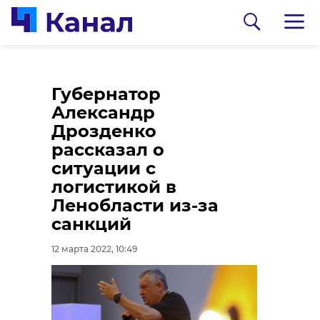
В Волосово девочка
Будущее Ленобласти
Губернатор
скатывалась с горки
учат разбираться в
Александр
и попала под колеса
информационных
Дрозденко
школьного автобуса
потоках
рассказал о
ситуации с
12 марта 2022, 10:44
11 марта 2022, 18:48
логистикой в
Ленобласти из-за
санкций
12 марта 2022, 10:49
Подписывайтесь на нас в
Подписывайтесь на нас в