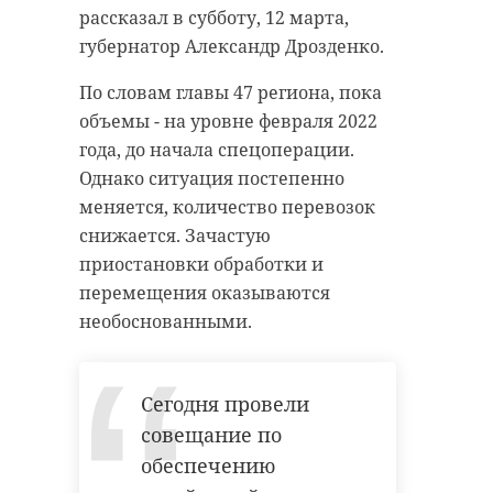
историками и политологами
рассказал в субботу, 12 марта,
С травмами средней тяжести
беседуют с активными юными
девочку доставили в местную
губернатор Александр Дрозденко.
жителями 47 региона,
больницу. Обстоятельства
произошедшего
По словам главы 47 региона, пока
представителями НКО,
устанавливаются.
объемы - на уровне февраля 2022
школьниками и студентами.
года, до начала спецоперации.
На встречах поднимаются
Однако ситуация постепенно
Фото: Baltphoto/Дарья Иванова
злободневные вопросы. К
меняется, количество перевозок
примеру, на недавнем
снижается. Зачастую
обсуждении обсуждали, что такое
приостановки обработки и
ребенок травма
дтп
нацизм, фашизм и как
перемещения оказываются
защититься от информационного
волосово
автобус
необоснованными.
давления.
Фото: StartupStockPhotos с сайта
Сегодня провели
Pixabay
Поделиться статьей:
совещание по
обеспечению