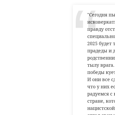
тихвин
б
"Сегодня п
исковеркать
правду отс
специально
2025 будет 
прадеды и 
родственни
тылу врага
победы кует
И они все с
что у них е
радуемся с 
стране, кот
нацистской