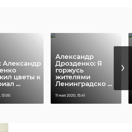
Александр
›
: Александр
Дрозденко: Я
енко
горжусь
жил цветы к
жителями
ал ...
Ленинградско ...
 13:00
11 мая 2020, 15:41