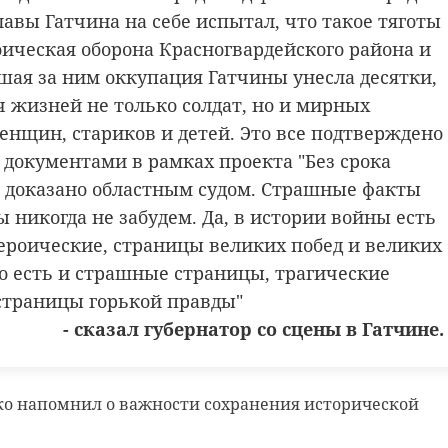
 не помешала даже пасмурная погода.
ине.
авы Гатчина на себе испытал, что такое тяготы
оическая оборона Красногвардейского района и
на отмечена многочисленными наградами, медалями
шая за ним оккупация Гатчины унесла десятки,
ч жизней не только солдат, но и мирных
енщин, стариков и детей. Это все подтверждено
документами в рамках проекта "Без срока
и доказано областным судом. Страшные факты
 никогда не забудем. Да, в истории войны есть
ероические, страницы великих побед и великих
но есть и страшные страницы, трагические
страницы горькой правды"
- сказал губернатор со сцены в Гатчине.
ко напомнил о важности сохранения исторической