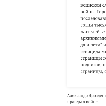
защитников Родины
Прибалтике и Укра
воинской сл
войны. Гер
Матрена Прокофьев
последовав
поощрениями.
сотни тыся
жителей: ж
архивными 
давности" 
геноцида мы
страницы г
подвигов, 
страницы, 
Александр Дрозден
правды о войне.