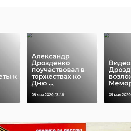
Александр
Дрозденко
Видео
поучаствовал в
Дрозд
еты к
торжествах ко
возло
Дню ...
Мемори
09 мая 2020, 13:46
09 мая 2020,