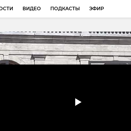
ОСТИ
ВИДЕО
ПОДКАСТЫ
ЭФИР
у из Ропши вручили
очетный гражданин
овского района»