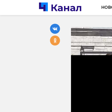
НОВ
Ветеран
знак «П
Ломонос
09 мая 2025, 13:13