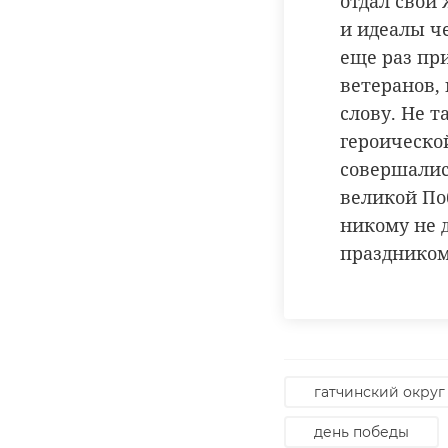
отдал свои
и идеалы че
еще раз пр
ветеранов,
слову. Не т
героическо
совершалис
великой Поб
никому не 
праздником
гатчинский округ
день победы