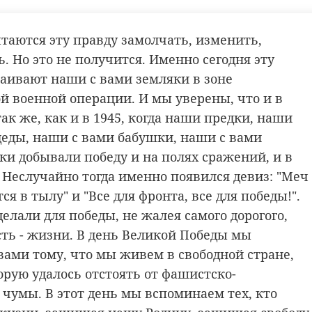
ессмертный полк
ытаются эту правду замолчать, изменить,
. Но это не получится. Именно сегодня эту
таивают наши с вами земляки в зоне
й военной операции. И мы уверены, что и в
так же, как и в 1945, когда наши предки, наши
деды, наши с вами бабушки, наши с вами
ки добывали победу и на полях сражений, и в
. Неслучайно тогда именно появился девиз: "Меч
ся в тылу" и "Все для фронта, все для победы!".
делали для победы, не жалея самого дорогого,
сть - жизни. В день Великой Победы мы
вами тому, что мы живем в свободной стране,
орую удалось отстоять от фашистско-
 чумы. В этот день мы вспоминаем тех, кто