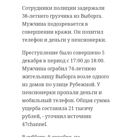
В воскресенье, 10 декабря, в
Сотрудники полиции задержали
Фото с места происшествия
полицию обратился 33-летний
38-летнего грузчика из Выборга.
47channel предоставили в
разнорабочий из Тверской
Мужчина подозревается в
Леноблпожспас.
области, работающий в
совершении кражи. Он похитил
Кингисеппе (Ленинградская
телефон и деньги у пенсионерки.
В понедельник, 11 декабря, ближе
область). Мужчина признался, что
к половине седьмого утра в
Преступление было совершено 5
избил и ударил ножом своего
службы сообщили о пожаре в
декабря в период с 17:00 до 18:00.
знакомого.
деревне Вартемяги (Всеволожский
Мужчина ограбил 74-летнюю
район Ленинградской области).
Преступлению предшествовала
жительницу Выборга возле одного
пьяная ссора. В ходе конфликта 33-
из домов по улице Рубежной. У
Огонь охватил деревянную
летний разнорабочий ударил
пенсионерки пропали деньги и
пристройку и бытовку. Общая
ножом в живот своего 62-летнего
мобильный телефон. Общая сумма
площадь горения - 200 квадратных
знакомого.
ущерба составила 21 тысячу
метров.
рублей, - уточнил источник
Пострадавшего
47channel.
Пожару был присвоен ранг 1-БИС.
госпитализировали в тяжелом
К тушению привлекли
состоянии, - рассказал источник