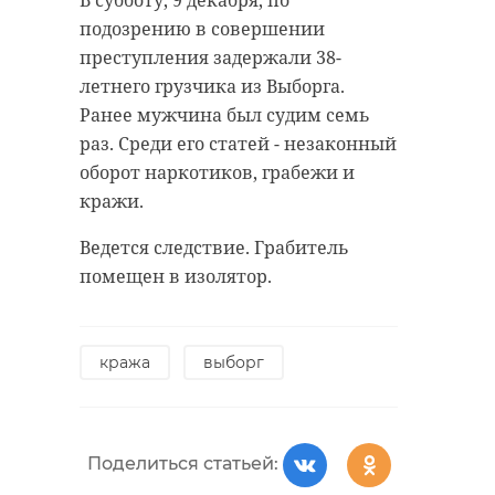
В субботу, 9 декабря, по
специалистов Леноблпожспаса и
47channel. У него диагностировали
подозрению в совершении
ДПК "Агалатово". Также были
проникающее ранение передней
преступления задержали 38-
запрошены дополнительные
брюшной стенки и грудной
летнего грузчика из Выборга.
силы.
клетки.
Ранее мужчина был судим семь
раз. Среди его статей - незаконный
Информация о пострадавших
Нападавшего задержали по
оборот наркотиков, грабежи и
уточняется.
горячим следам. В настоящий
кражи.
момент он помещен в изолятор. В
Фото: Леноблпожспас
отношении 33-летнего мужчины
Ведется следствие. Грабитель
возбуждено уголовное дело. На
помещен в изолятор.
месте преступления изъяли
вартемяги
кухонный нож.
всеволожский район
кража
выборг
леноблпожспас
кингисепп
ножевое ранение
Поделиться статьей: