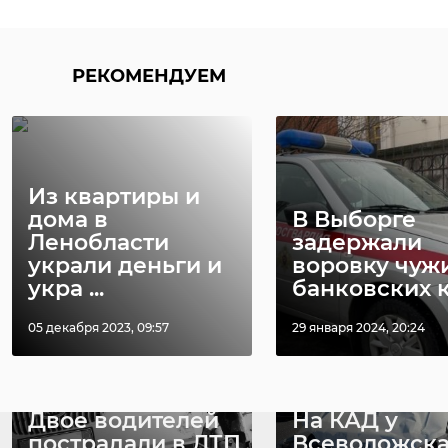
Поделиться статьей:
Поделиться статьей:
РЕКОМЕНДУЕМ
Из квартиры и
дома в
В Выборге
Ленобласти
задержали
украли деньги и
воровку чуж
РЕКОМЕНДУЕМ
укра ...
банковских 
05 декабря 2023, 09:57
29 января 2024, 20:24
Двое водителей
На КАД у
пострадали в ДТП
Всеволожск