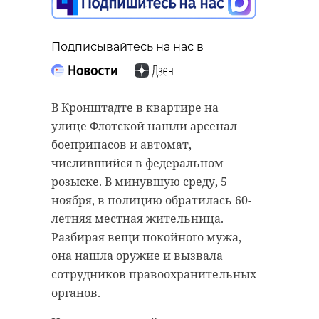
https://t.me/premia_rapc/1837
РЕКОМЕНДУЕМ
Подписывайтесь на нас в
лгу имени пушкина
День политконсультанта
В Кронштадте в квартире на
форум
пушкин
улице Флотской нашли арсенал
Жители
петербург
Петербурга и
В День наро
боеприпасов и автомат,
Ленобласти
единства
числившийся в федеральном
сергей перминов
делятся
Петербург и
розыске. В минувшую среду, 5
фотографиями ...
Ленобласть ощ
ноября, в полицию обратилась 60-
Роман Балашов
летняя местная жительница.
27 октября 2022, 13:27
04 ноября 2022, 10:22
Разбирая вещи покойного мужа,
она нашла оружие и вызвала
Поделиться статьей:
сотрудников правоохранительных
органов.