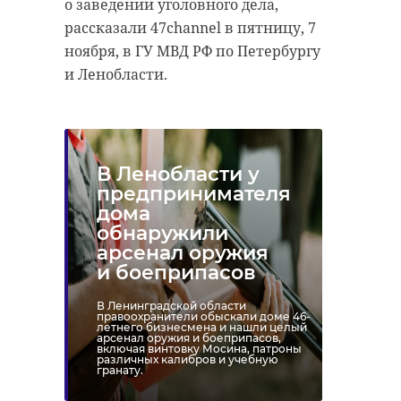
о заведении уголовного дела,
рассказали 47channel в пятницу, 7
ноября, в ГУ МВД РФ по Петербургу
и Ленобласти.
В Ленобласти у
предпринимателя
дома
обнаружили
арсенал оружия
и боеприпасов
В Ленинградской области
правоохранители обыскали доме 46-
летнего бизнесмена и нашли целый
арсенал оружия и боеприпасов,
включая винтовку Мосина, патроны
различных калибров и учебную
гранату.