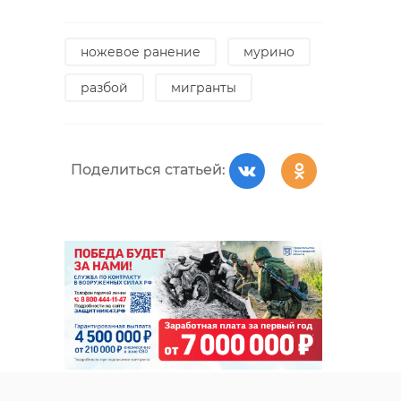
ножевое ранение
мурино
разбой
мигранты
Поделиться статьей:
https://t.me/premia_rapc/1836
Заместитель полномочного
представителя Президента РФ в
СЗФО Роман Балашов заявил в
свою очередь, что в 2026 году
особое внимание будет уделено
противодействию внешнему