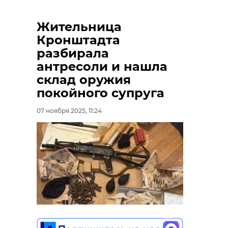
муниципалитетами, подчеркнув,
что деятельность политических
Жительница
консультантов в роли социальных
погода
туман
Кронштадта
архитекторов должна начинаться
разбирала
синоптики
петербург
"с земли".
антресоли и нашла
погода в ленобласти
склад оружия
покойного супруга
07 ноября 2025, 11:24
Поделиться статьей: