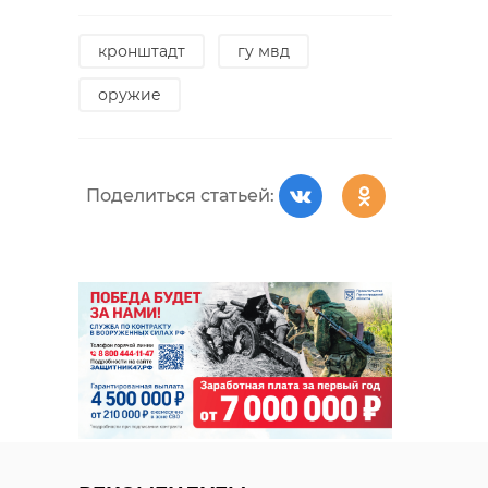
кронштадт
гу мвд
оружие
Поделиться статьей: