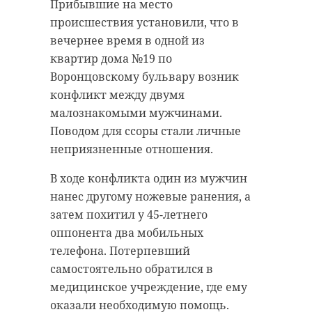
Прибывшие на место
рт. ст.
оценят работу дистанционного
происшествия установили, что в
электронного голосования.
МЧС предупреждает: утром
вечернее время в одной из
видимость в некоторых районах
Мероприятие в Пушкине станет
квартир дома №19 по
города снизилась до 500 метров.
площадкой, где выработанные
Воронцовскому бульвару возник
Пешеходам советуют быть
решения смогут повлиять на
конфликт между двумя
осторожными при переходе улиц,
жизнь избирателей.
малознакомыми мужчинами.
а водителям — соблюдать
Поводом для ссоры стали личные
дистанцию и избегать резких
неприязненные отношения.
перестроений.
В ходе конфликта один из мужчин
В субботу синоптики ожидают
нанес другому ножевые ранения, а
дожди и температуру до +9.
затем похитил у 45-летнего
оппонента два мобильных
Фотографиями утреннего тумана,
телефона. Потерпевший
окутавшего Петербург и
самостоятельно обратился в
Сенатор РФ от Ленинградской
Ленобласть, очевидцы поделились
медицинское учреждение, где ему
области Сергей Перминов
в социальных сетях.
оказали необходимую помощь.
поприветствовал собравшихся и