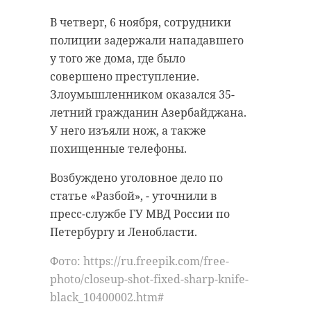
отметил, что перед участниками
В четверг, 6 ноября, сотрудники
форума стоит непростая задача —
полиции задержали нападавшего
определить, какие вызовы ждут
у того же дома, где было
страну в 2026 году. Он подчеркнул,
совершено преступление.
что профессия политконсультанта
Злоумышленником оказался 35-
и социального архитектора
летний гражданин Азербайджана.
требует долгосрочной и
У него изъяли нож, а также
ответственной работы,
похищенные телефоны.
направленной на улучшение
общественного настроения. По
Возбуждено уголовное дело по
словам Перминова, важно
статье «Разбой», - уточнили в
добиваться стабильного и
пресс-службе ГУ МВД России по
последовательного развития
Петербургу и Ленобласти.
региона, где ведется эта
Фото: https://ru.freepik.com/free-
деятельность, — именно этому и
photo/closeup-shot-fixed-sharp-knife-
посвящена встреча.
black_10400002.htm#