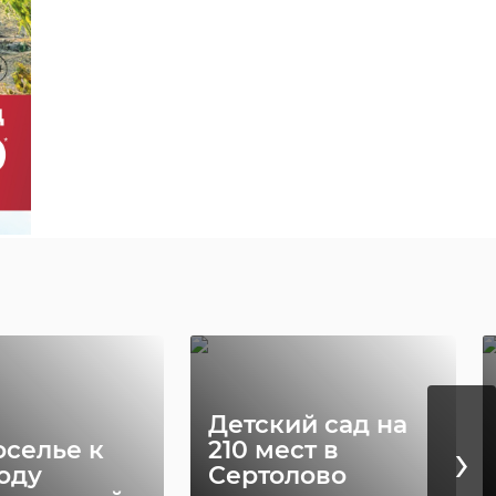
Детский сад на
›
оселье к
210 мест в
оду
Сертолово