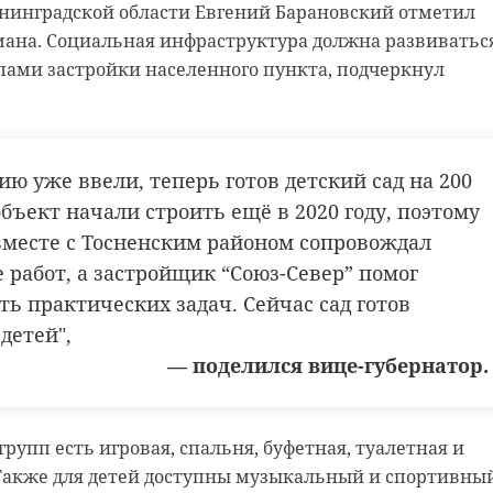
енинградской области Евгений Барановский отметил
мана. Социальная инфраструктура должна развиватьс
 нас в
пами застройки населенного пункта, подчеркнул
У МВД РФ по 78 и 47 регионам, предварительно причин
о превышение скорости 40-летним водителем Porsche
тийской нерпы (Репино, Петербург) в понедельник, 25
о он потерял контроль над машиной и спровоцировал
в своей группе "Спасение тюленей 699-23-99" во
ругими автомобилями.
ю уже ввели, теперь готов детский сад на 200
с серым тюленем, которого назвали Пасха. Ластоногая
дин из автомобилей перевернулся. Никто из участник
стящим пузиком, грациозно перевернувшись в воде и
объект начали строить ещё в 2020 году, поэтому
Полиция проводит проверку и устанавливает все
раз на оператора - оценил ли?
вместе с Тосненским районом сопровождал
оизошедшего.
 работ, а застройщик “Союз-Север” помог
стов, пациентка спустя менее 1,5 месяца заметно
ь практических задач. Сейчас сад готов
мах. Вскоре ее можно будет переводить в общий басс
детей",
После завершения реабилитации ее выпустят на волю
— поделился вице-губернатор.
масле катается, точнее как сарделька",
групп есть игровая, спальня, буфетная, туалетная и
ают в комментариях пользователи социальной
Также для детей доступны музыкальный и спортивны
сети.