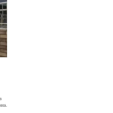
на
в
она.
: