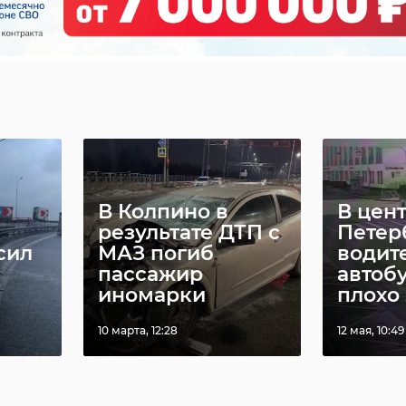
В Колпино в
В цен
результате ДТП с
Петер
сил
МАЗ погиб
водит
пассажир
автобу
иномарки
плохо з
10 марта, 12:28
12 мая, 10:49