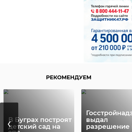
Маленькое
Шепелёвс
исхудавш
ВК-сообщество «Спа
балтийской нерпы,
тюленем» — детены
маяка.
РЕКОМЕНДУЕМ
!видео
м
Госстройнад
‹
В Буграх построят
выдал
детский сад на
разрешение 