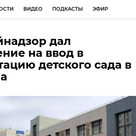
ОСТИ
ВИДЕО
ПОДКАСТЫ
ЭФИР
йнадзор дал
нальной набережной 
ние на ввод в
рге разогнавшийся
тацию детского сада в
 Taycan спровоцирова
на
е ДТП