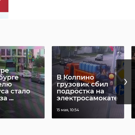
тре
›
бурге
В Колпино
елю
грузовик сбил
са стало
подростка на
а ...
электросамокате
15 мая, 10:54