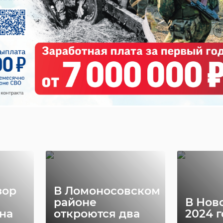
 пасхальное чудо: у
кого маяка спасли
его тюленёнка
сение тюленей 699-23-99», которое ведут участники Фонда друзей
 поделилось фотографиями и видео с «традиционным Пасхальным
шем тюленя, доставленным в центр из окрестностей Шепелёвского
илота
серый тюлень
зор
В Ломоносовском
районе
В Нов
на
откроются два
2024 г