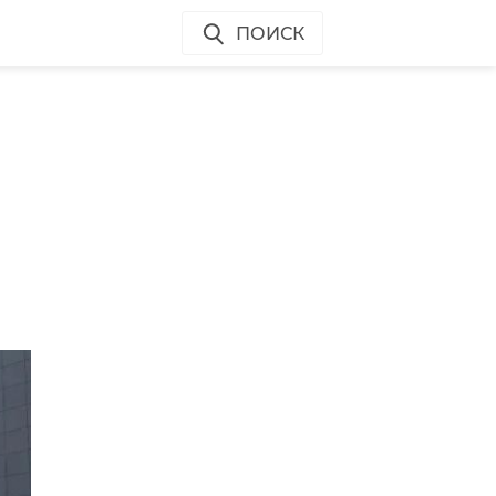
ПОИСК
в
л