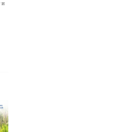
 и
ибо
ить