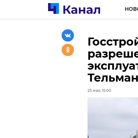
НОВ
Госстро
На Арсе
разреше
Петербу
эксплуа
Porsche
Тельма
массово
25 мая, 15:00
25 мая, 15:01