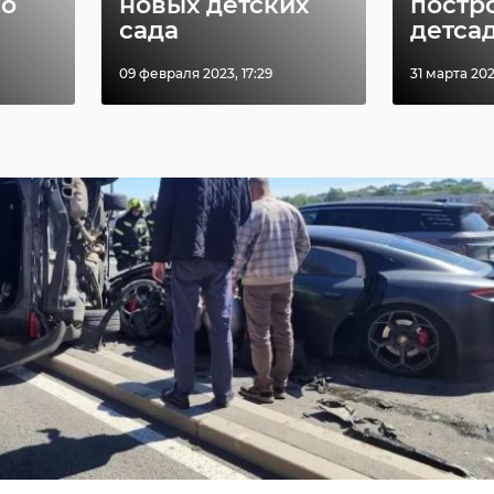
во
новых детских
постр
сада
детсад 
09 февраля 2023, 17:29
31 марта 202