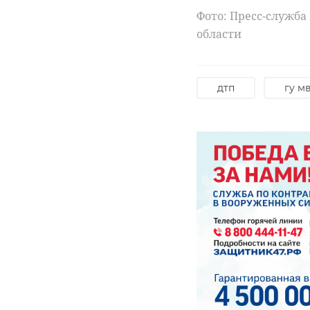
Фото: Пресс-служба
области
дтп
гу м