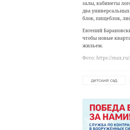
залы, кабинеты лог
два универсальных
блок, пищеблок, ли
"Так приятн
Евгений Барановский
козявок вы
чтобы новые кварт
жильем.
Фото: https://max.ru
Как ранее писал
47 
приняли на реабили
нашли на берегу р
детский сад
центр помощи ласт
по месту их обнару
"Пасхой".