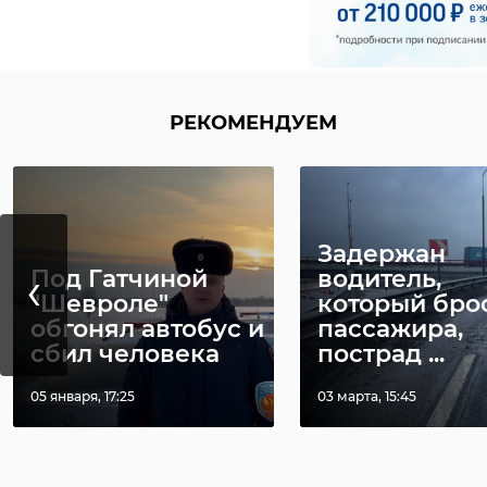
РЕКОМЕНДУЕМ
Задержан
‹
Под Гатчиной
водитель,
"Шевроле"
который бро
обгонял автобус и
пассажира,
сбил человека
пострад ...
05 января, 17:25
03 марта, 15:45