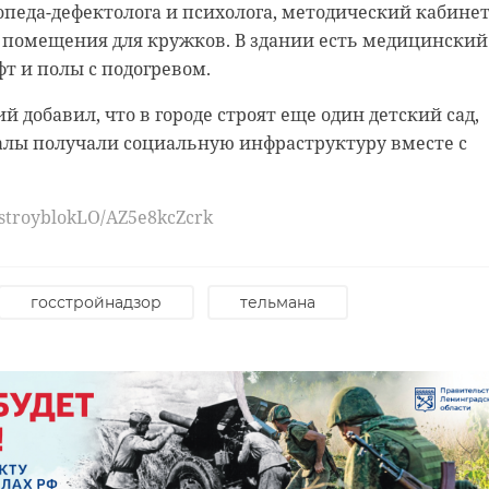
опеда-дефектолога и психолога, методический кабинет
 помещения для кружков. В здании есть медицинский
фт и полы с подогревом.
о всегда видеть, как из тощих дохленьких
 добавил, что в городе строят еще один детский сад,
растают такие упитанные активные сардельки",
алы получали социальную инфраструктуру вместе с
- добавляют подписчики сообщества.
/stroyblokLO/AZ5e8kcZcrk
канал
, специалисты Фонда друзей балтийской нерпы
тацию детеныша серого тюленя, которого на Пасху
ядом со Шепелевским маяком. Животное доставили в
госстройнадзор
тельмана
оногим. По традиции в Центре пациентов называют л
жения, либо по дате. Так, эту пациенту решили окрест