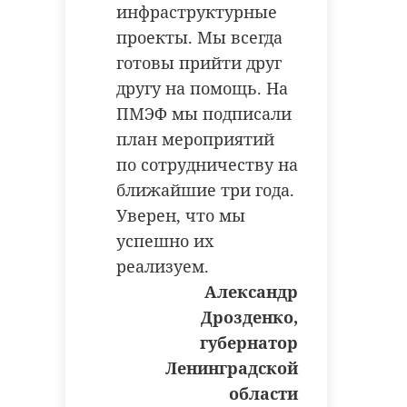
инфраструктурные
После освящения стелы
проекты. Мы всегда
собравшиеся почтили погибших
готовы прийти друг
воинов минутой молчания.
другу на помощь. На
ПМЭФ мы подписали
план мероприятий
по сотрудничеству на
ближайшие три года.
Фото: Дирекция КРТ
Уверен, что мы
Ленинградской области
успешно их
реализуем.
Александр
кудрово
детский сад
Дрозденко,
отделение полиции
губернатор
Ленинградской
строительство
Фото: Администрация Кировского
области
района
дирекция крт