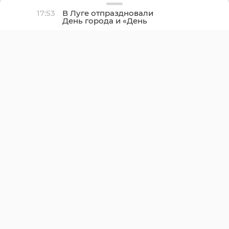
17:53
В Луге отпраздновали
День города и «День
детства»