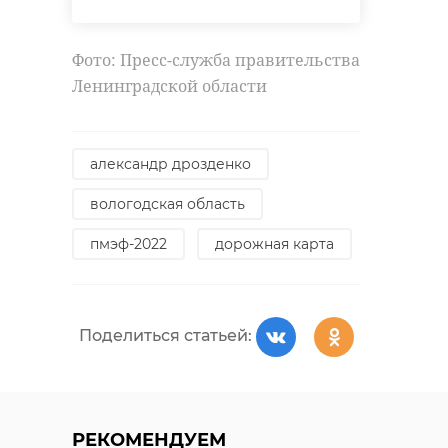
Фото: Пресс-служба правительства
невский пяточок
Ленинградской области
Поделиться статьей:
костромская область
великая отечественная война
александр дрозденко
РЕКОМЕНДУЕМ
памятник
вологодская область
пмэф-2022
дорожная карта
Поделиться статьей:
Электрики и
сантехники
Здание поли
Поделиться статьей:
работают в
на Европейс
здании будущего
проспекте в
от ...
Кудрово го ...
РЕКОМЕНДУЕМ
16 августа 2021, 11:50
08 сентября 2021, 09:58