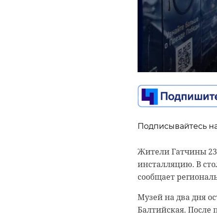
Подписывайтесь на
Подписывайтесь на
Подписывайтесь на
Жители Гатчины 23
инсталляцию. В сто
В Ленинградской о
В понедельник, 22 я
сообщает регионал
будут проводить п
полностью ликвиди
избирателей о выб
администрации Юри
Музей на два дня о
грядущему голосова
ночью 21 января по
Балтийская. После п