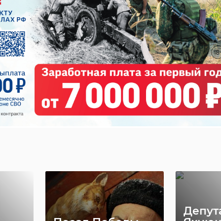
ли Путина в его решении
 выборы 2024
сть во вторник, 16 января, присоединилась к единому дню сбора
жку выдвижения президента. Проводится он на площадках "Единой
 XXi Съезде партия единогласно поддержала решение Владимира Пут
орах 2024 года.
ая комиссия
выборы президента
предвыборная кампания
Депут