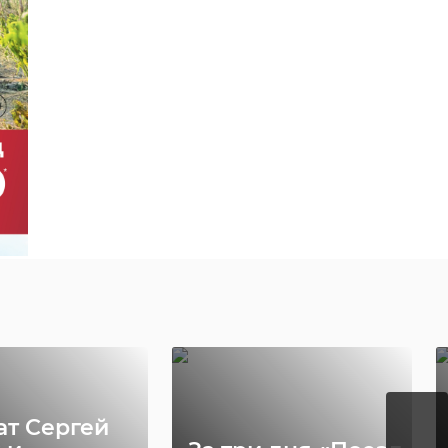
ина
ат Сергей