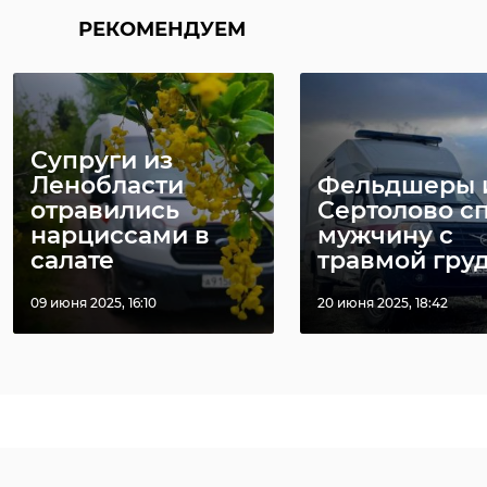
РЕКОМЕНДУЕМ
Всеволожский
район передал
Из Всеволож
бойцам в зоне
зону СВО
СВО два ква ...
отправили У
Супруги из
03 сентября 2025, 14:42
10 сентября 2025, 19:42
Ленобласти
Фельдшеры 
Фото: администрация
отравились
Сертолово с
Всеволожского района Ленобласти
нарциссами в
мужчину с
салате
травмой груд 
мурино
открытие школы
09 июня 2025, 16:10
20 июня 2025, 18:42
Поделиться статьей: