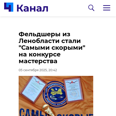
Волонтеры помогли
В Мурино открыли
Фельдшеры из
убрать участок
новый корпус школы
Ленобласти стали
матери бойца СВО из
№5
"Самыми скорыми"
Всеволожского
на конкурсе
05 сентября 2025, 19:51
района
мастерства
05 сентября 2025, 20:23
05 сентября 2025, 20:42