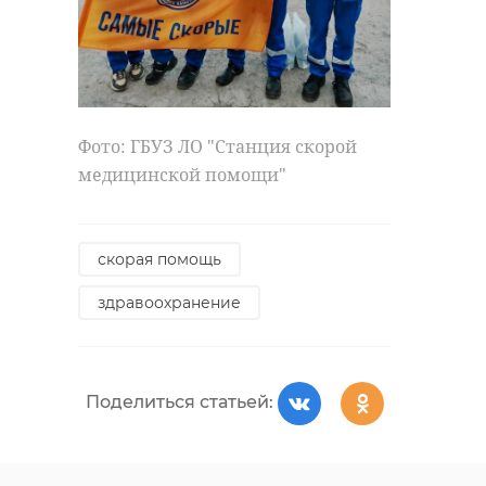
Фото: "Команда 47"
всеволожский район
Фото: ГБУЗ ЛО "Станция скорой
помощь военнослужащим
медицинской помощи"
скорая помощь
Поделиться статьей:
здравоохранение
РЕКОМЕНДУЕМ
Поделиться статьей: