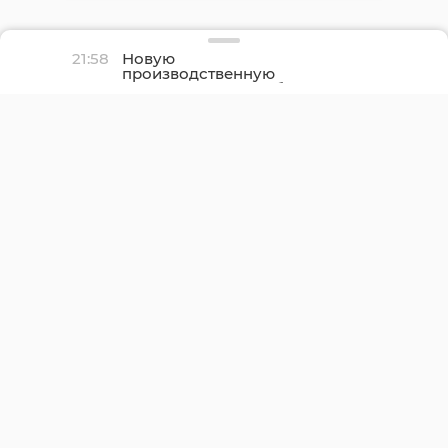
21:58
Новую
производственную
площадку птицефабрики
«Роскар» в Выборгском
районе подключили к
газу