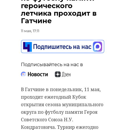
героического
летчика проходит в
Гатчине
11 мая, 17:11
Подписывайтесь на нас в
Подписывайтесь на нас в
В Кировском районе
Подписывайтесь на нас в
Ленинградской области
Строительная отрасль России
продолжается активная работа по
переживает острый кризис,
сохранению исторической
который может продлиться два-
памяти. Поисковый отряд
три года. Об этом предупреждают
В Гатчине в понедельник, 11 мая,
занимается раскопками и
эксперты Центра
проходит ежегодный Кубок
восстановлением территории, где
макроэкономического анализа.
открытия сезона муниципального
проходили бои. Губернатор 47
Основные причины кризиса —
округа по футболу памяти Героя
региона Александр Дрозденко
высокая ключевая ставка,
Советского Союза Н.У.
встретился с поисковиками,
сокращение государственной
Кондратовича. Турнир ежегодно