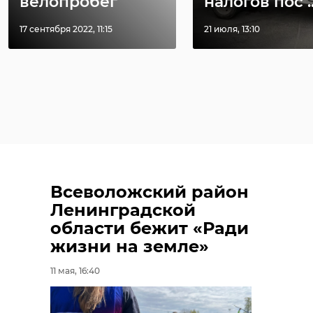
велопробег
налогов пос ..
воскресной ...
строите ...
17 сентября 2022, 11:15
21 июля, 13:10
11 мая 2021, 11:11
03 декабря 2024, 19:12
Всеволожский район
Ленинградской
области бежит «Ради
жизни на земле»
11 мая, 16:40