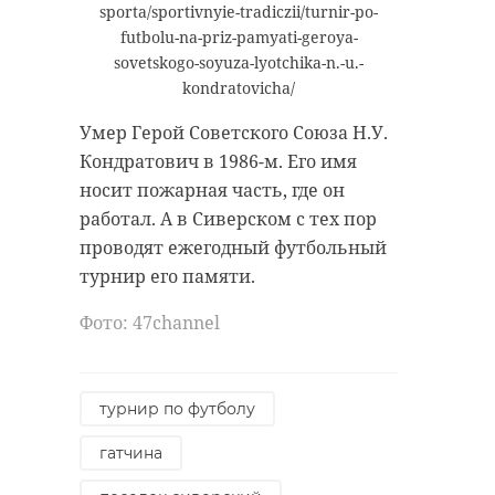
sporta/sportivnyie-tradiczii/turnir-po-
на плаву,
Ленинградской
futbolu-na-priz-pamyati-geroya-
обеспечение
области Александр
sovetskogo-soyuza-lyotchika-n.-u.-
потребности людей в
Дрозденко.
kondratovicha/
жилье в каждом из
Умер Герой Советского Союза Н.У.
регионов.
Кондратович в 1986-м. Его имя
носит пожарная часть, где он
работал. А в Сиверском с тех пор
Фото:
проводят ежегодный футбольный
https://er.ru/activity/news/sergej-
турнир его памяти.
perminov-obnovlenie-deputatskogo-
korpusa-edinoj-rossii-v-regionah-po-
Фото: 47channel
itogam-vyborov-mozhet-dostignut-50-
60
https://vk.com/wall-82510848_48829
турнир по футболу
Фото: https://vk.com/wall-
82510848_48829
гатчина
сергей перминов