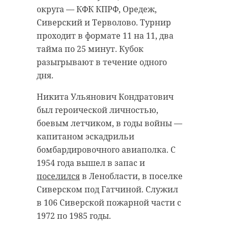
значение для региона и страны,
округа — КФК КПРФ, Оредеж,
играет важную роль в экономике,
так как помогает устанавливать
Сиверский и Терволово. Турнир
и власти делают все возможное,
имена павших воинов, находить
проходит в формате 11 на 11, два
чтобы поддержать отрасль в
останки солдат и передавать
тайма по 25 минут. Кубок
условиях кризиса.
находки в музеи.
разыгрывают в течение одного
Парламентарий
считает
, что в
дня.
такие периоды требуется
Никита Ульянович Кондратович
консолидация усилий для
был героической личностью,
преодоления трудностей:
боевым летчиком, в годы войны —
капитаном эскадрильи
бомбардировочного авиаполка. С
Полагаю, что
1954 года вышел в запас и
профессионализм
https://vk.com/wall-82510848_48829
поселился
в Ленобласти, в поселке
управленческой
Сиверском под Гатчиной. Служил
работы и пошаговый
в 106 Сиверской пожарной части с
предметный диалог
1972 по 1985 годы.
по расшивке узких