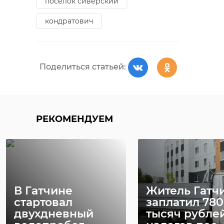
поселок сиверский
строительство
кировский район
кондратович
антикризисные меры
ленинградской области
александр дрозденко
поисковики
раскопки
Поделиться статьей:
Поделиться статьей:
Поделиться статьей:
РЕКОМЕНДУЕМ
РЕКОМЕНДУЕМ
Перминов
В Гатчине
Житель Гатч
В Большой Вруде
спрогнозиро
стартовал
заплатил 780
продолжится
временное
двухдневный
тысяч рубле
строительство
охлаждение