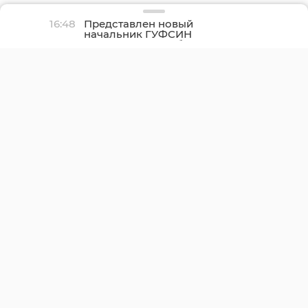
16:48
Представлен новый
начальник ГУФСИН
России по Петербургу и
Ленинградской области
Александр Федоров