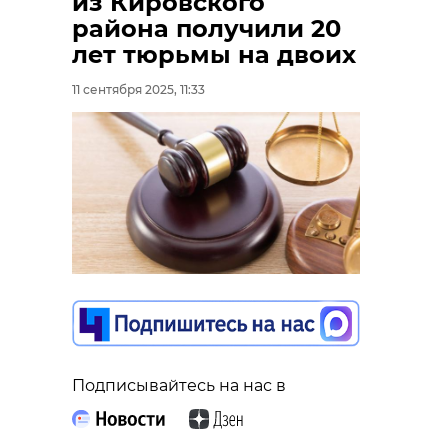
из Кировского
вышел в финал
района получили 20
международного
лет тюрьмы на двоих
конкурса
11 сентября 2025, 11:33
Педагог из Ленинградской области
Дмитрий Рыполов вышел в финал VII
Международного конкурса краеведов,
работающих с молодежью. Ему
предстоит серьезная борьба с 30
лучшими преподавателями России,
Молдовы и Беларуси.
Фото: Администрация Выборгского
района
приморск
ремонт домов
ремонт дома
Подписывайтесь на нас в
Поделиться статьей: