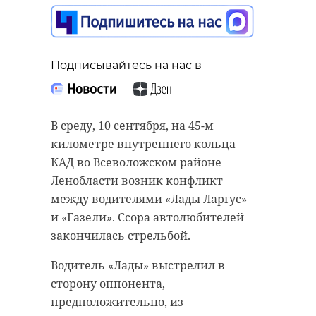
панельные
дискуссии
международного
форума
Подписывайтесь на нас в
Подписывайтесь на нас в
объединенных
культу
В среду, 10 сентября, на 45-м
11 сентября 2025, 10:32
В Приморске продолжается
километре внутреннего кольца
восстановление
КАД во Всеволожском районе
многоквартирного жилого дома по
Ленобласти возник конфликт
Выборгскому шоссе, которое
между водителями «Лады Ларгус»
Подписывайтесь на нас в
пострадало во время мощного
и «Газели». Ссора автолюбителей
пожара. Завершить все работы
закончилась стрельбой.
планируется к концу сентября.
Водитель «Лады» выстрелил в
В четверг, 11 сентября, стартовал
В настоящий момент строители
сторону оппонента,
11-й Санкт-Петербургский
завершают монтаж конструкций.
предположительно, из
международный форум