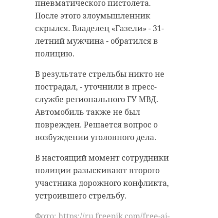
Они полностью уложили плиты
пневматического пистолета.
объединенных культур.
перекрытия пятого этажа, сделали
После этого злоумышленник
Российское историческое
гидроизоляцию и утепление. К
скрылся. Владелец «Газели» - 31-
общество и Минобрнауки
концу недели завершатся работы
летний мужчина - обратился в
подготовили секцию
на кровле.
полицию.
"Традиционные ценности как
основа диалога культур". Часть
Рабочие также установили окна в
В результате стрельбы никто не
мероприятий проходит в
подъездах и начали монтаж
пострадал, - уточнили в пресс-
Ленинградской области.
оконных блоков в квартирах, -
службе регионального ГУ МВД.
рассказали в четверг, 11 сентября,
Автомобиль также не был
В Гатчинском дворце
в администрации Выборгского
поврежден. Решается вопрос о
запланированы две панельные
района. Эти работы планируется
возбуждении уголовного дела.
дискуссии: "Цивилизационный
завершить к 15 сентября.
диалог России и Запада" и
В настоящий момент сотрудники
"Славяно-тюркское историко-
В ближайшее время подрядчик
полиции разыскивают второго
культурное наследие". Форум
приступит к внутренней отделке
участника дорожного конфликта,
собрал более 200 участников.
квартир восстановленных
устроившего стрельбу.
подъездов. Ему предстоит
После завершения обсуждений
Фото: https://ru.freepik.com/free-ai-