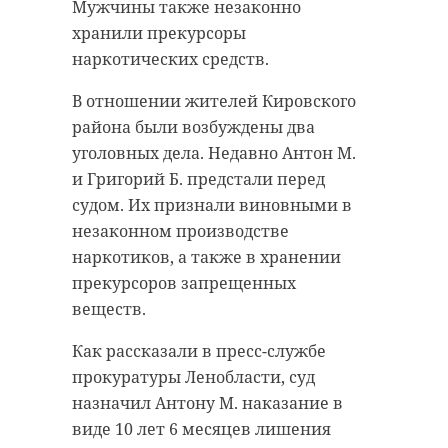
России по
восстановле
Мужчины также незаконно
парусному с ...
пострадавшег 
хранили прекурсоры
наркотических средств.
20 июля 2025, 17:12
28 июля 2025, 13:34
В отношении жителей Кировского
района были возбуждены два
уголовных дела. Недавно Антон М.
и Григорий Б. предстали перед
судом. Их признали виновными в
незаконном производстве
наркотиков, а также в хранении
прекурсоров запрещенных
веществ.
гатчина
Как рассказали в пресс-службе
международный форум
прокуратуры Ленобласти, суд
объединенных культур
назначил Антону М. наказание в
виде 10 лет 6 месяцев лишения