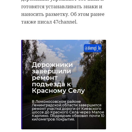
готовятся устанавливать знаки и
наносить разметку. Об этом ранее
также писал 47channel.
Дорожники
завершили
ремонт
подъезда к
Красному Селу
В Ломоносовском районе
Ленинградской области завершился
ремонт участка дороги от Киевского
шоссе до Красного Села через Малое
Карлино. Подрядчик обновил почти 10
километров покрытия.